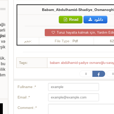
Babam_Abdulhamid-Shadiye_Osmanoghlu-
Read
دانلود
ağlı
ərli
Turuz hayatta kalmak için, Yardım Edi
isi
حجم:
File Type :
Pdf
62
 və
şik
ük,
Tags:
babam abdülhamid-şadiye osmanoğlu-saray-
 bu
ilik
0
0
dım
Fullname :*
Email :*
Comment :*