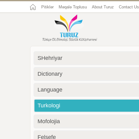
Pitiklər
Məqalə Toplusu
About Turuz
Contact Us
SHehriyar
Dictionary
Language
Turkologi
Mofolojia
Felsefe