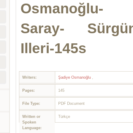
Osmanoğlu-
Saray- Sürgü
Illeri-145s
Writers:
Şadiye Osmanoğlu
,
Pages:
145
File Type:
PDF Document
Written or
Türkçe
Spoken
Language: