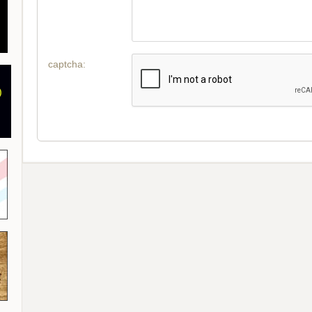
captcha: