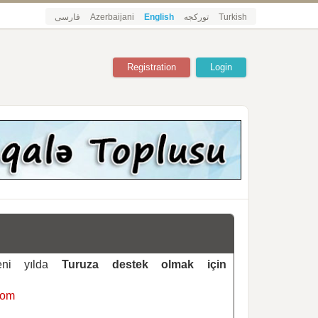
فارسی
Azerbaijani
English
تورکجه
Turkish
Registration
Login
yeni yılda
Turuza destek olmak için
com