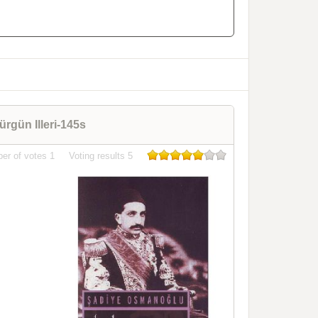
gün Illeri-145s
er of votes
1
Voting results
5