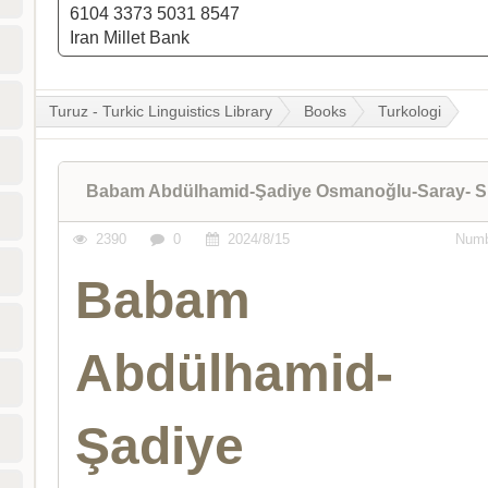
6104 3373 5031 8547
Iran Millet Bank
Turuz - Turkic Linguistics Library
Books
Turkologi
Babam Abdülhamid-Şadiye Osmanoğlu-Saray- Sür
2390
0
2024/8/15
Numb
Babam
Abdülhamid-
Şadiye