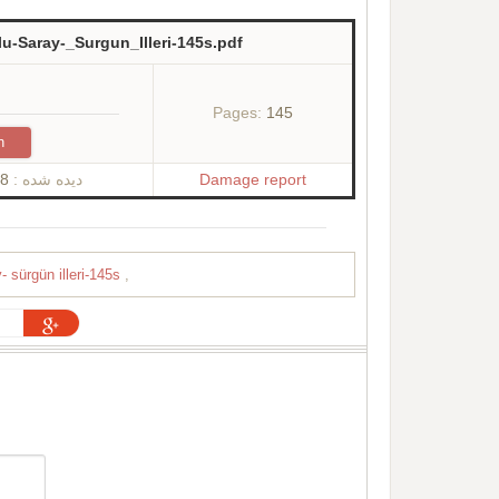
Saray-_Surgun_Illeri-145s.pdf
Pages:
145
n
8
دیده شده :
Damage report
 sürgün illeri-145s
,