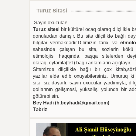
Turuz Sitəsi
Sayın oxucular!
Turuz sites
i bir kültürəl ocaq olaraq dilçiliklə b
qonulardan danışır. Bu sitə dilçiliklə bağlı dəy
bilgilər verməkdədir.Dilimizin tarixi və
etmoloj
sahəsində çalışan bu sitə, sözlərin kökü
etimolojisi haqqında, başqa sitələrdən dəyi
olaraq, eyləmlə(fe'l) bağlı anlamların açıqlayır.
Sitəmizdə dilçiliklə bağlı bir çox kitab,sözl
yazılar əldə edib oxuyabilərsiniz. Umuruq ki
sitə, siz dəyərli, sayın oxucular yardımıyla, dilç
qollarının gəlişməsi, yüksəlişi yolunda bir ad
götürəbilsin.
Bey Hadi (
h.beyhadi@gmail.com
)
Təbriz