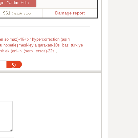
çin, Yardım Edin
961
دیده شده :
Damage report
han solmaz)-46+bir hypercorrection (aşırı
nlu nobetleşmesi-leyla qaraxan-10s+bazi türkiye
bir ek (eni-ini (serpil ersoz)-22s
,