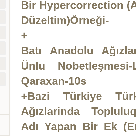
Bir Hypercorrection (A
Düzeltim)Örneği-
+
Batı Anadolu Ağızla
Ünlu Nobetleşmesi-
Qaraxan-10s
+Bazi Türkiye Türk
Ağızlarinda Topluluq
Adı Yapan Bir Ek (En