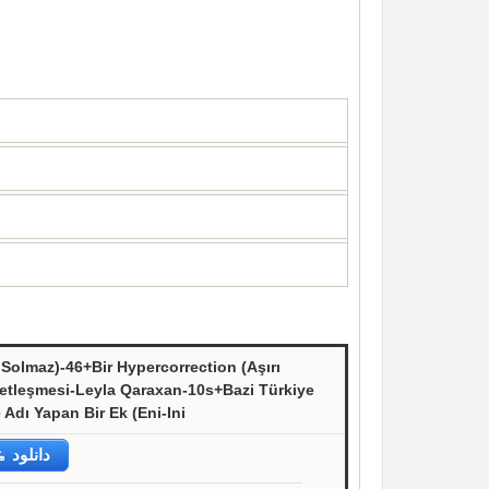
 Solmaz)-46+Bir Hypercorrection (Aşırı
betleşmesi-Leyla Qaraxan-10s+Bazi Türkiye
 Adı Yapan Bir Ek (Eni-Ini
دانلود