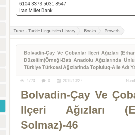
6104 3373 5031 8547
Iran Millet Bank
Turuz - Turkic Linguistics Library
Books
Proverb
Bolvadin-Çay Ve Çobanlar Ilçeri Ağızları (Erha
Düzeltim)Örneği-Batı Anadolu Ağızlarında Ünl
Türkiye Türkcesi Ağızlarinda Topluluq-Aile Adı Ya
4720
0
2019/10/27
Numb
Bolvadin-Çay Ve Çob
Ilçeri Ağızları (E
Solmaz)-46