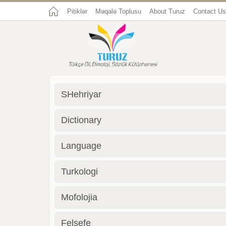
Pitiklər
Məqalə Toplusu
About Turuz
Contact Us
SHehriyar
Dictionary
Language
Turkologi
Mofolojia
Felsefe