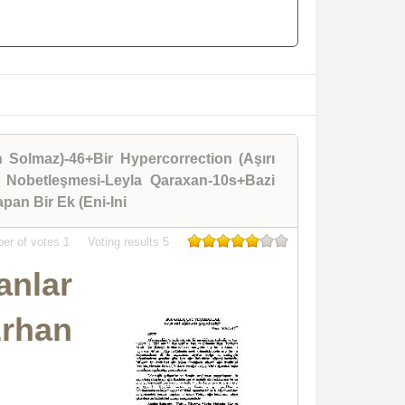
n Solmaz)-46+Bir Hypercorrection (Aşırı
u Nobetleşmesi-Leyla Qaraxan-10s+Bazi
pan Bir Ek (Eni-Ini
er of votes
1
Voting results
5
anlar
rhan