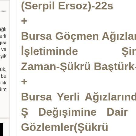
(Serpil Ersoz)-22s
+
ağlı
Bursa Göçmen Ağızları
ərli
isi
İşletiminde Şim
 və
şik
Zaman-Şükrü Baştürk
ük,
 bu
+
ilik
dım
Bursa Yerli Ağızların
Ş Değışimine Dair 
Gözlemler(Şükrü