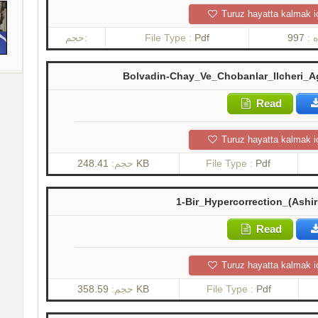
Turuz hayatta kalmak i
حجم:
File Type :
Pdf
997
ده
Bolvadin-Chay_Ve_Chobanlar_Ilcheri_Ag
Read
Turuz hayatta kalmak i
حجم:
248.41 KB
File Type :
Pdf
1-Bir_Hypercorrection_(Ashir
Read
Turuz hayatta kalmak i
حجم:
358.59 KB
File Type :
Pdf