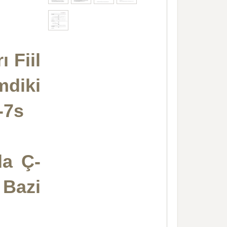
 Fiil
diki
-7s
da Ç-
Bazi