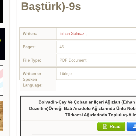
Baştürk)-9s
Writers:
Erhan Solmaz
,
Pages:
46
File Type:
PDF Document
Written or
Türkçe
Spoken
Language:
Bolvadin-Çay Ve Çobanlar Ilçeri Ağızları (Erhan
Düzeltim)Örneği-Batı Anadolu Ağızlarında Ünlu No
Türkcesi Ağızlarinda Topluluq-Aile
Read