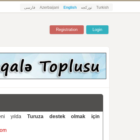
فارسی
Azerbaijani
English
تورکجه
Turkish
Registration
Login
yeni yılda
Turuza destek olmak için
com