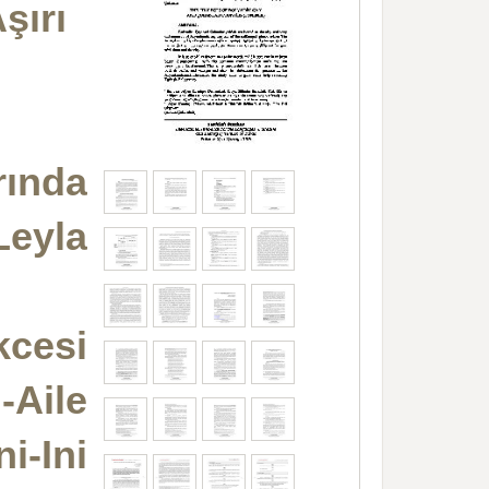
şırı
rında
Leyla
cesi
-Aile
i-Ini