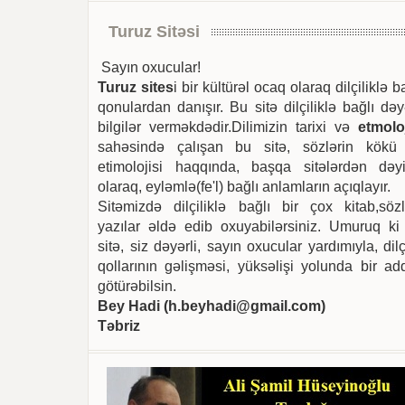
Turuz Sitəsi
Sayın oxucular!
Turuz sites
i bir kültürəl ocaq olaraq dilçiliklə b
qonulardan danışır. Bu sitə dilçiliklə bağlı dəy
bilgilər verməkdədir.Dilimizin tarixi və
etmoloj
sahəsində çalışan bu sitə, sözlərin kökü
etimolojisi haqqında, başqa sitələrdən dəyi
olaraq, eyləmlə(fe'l) bağlı anlamların açıqlayır.
Sitəmizdə dilçiliklə bağlı bir çox kitab,sözl
yazılar əldə edib oxuyabilərsiniz. Umuruq ki
sitə, siz dəyərli, sayın oxucular yardımıyla, dilç
qollarının gəlişməsi, yüksəlişi yolunda bir ad
götürəbilsin.
Bey Hadi (
h.beyhadi@gmail.com
)
Təbriz