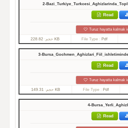
2-Bazi_Turkiye_Turkcesi_Aghizlarinda_Top
Read
Turuz hayatta kalmak i
حجم:
228.82 KB
File Type :
Pdf
3-Bursa_Gochmen_Aghizlari_Fiil_ishletimin
Read
Turuz hayatta kalmak i
حجم:
149.31 KB
File Type :
Pdf
4-Bursa_Yerli_Aghiz
Read