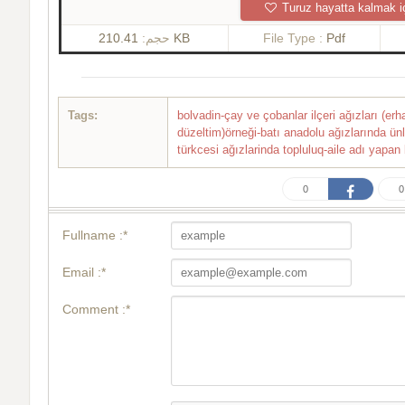
Turuz hayatta kalmak i
حجم:
210.41 KB
File Type :
Pdf
Tags:
bolvadin-çay ve çobanlar ilçeri ağızları (er
düzeltim)örneği-batı anadolu ağızlarında ü
türkcesi ağızlarinda topluluq-aile adı yapan 
0
0
Fullname :*
Email :*
Comment :*