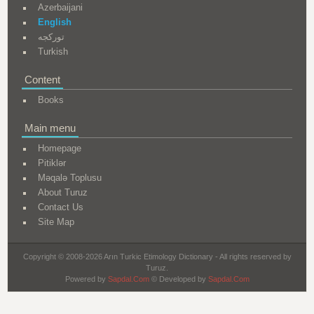
Azerbaijani
English
تورکجه
Turkish
Content
Books
Main menu
Homepage
Pitiklər
Məqalə Toplusu
About Turuz
Contact Us
Site Map
Copyright © 2008-2026 Arın Turkic Etimology Dictionary - All rights reserved by
Turuz.
Powered by
Sapdal.Com
© Developed by
Sapdal.Com