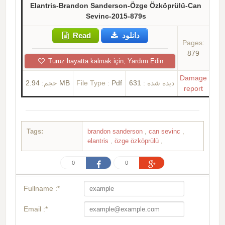
Elantris-Brandon Sanderson-Özge Özköprülü-Can
Sevinc-2015-879s
Read
دانلود
Pages:
879
Turuz hayatta kalmak için, Yardım Edin
Damage
حجم:
2.94 MB
File Type :
Pdf
631
دیده شده :
report
Tags:
brandon sanderson
,
can sevinc
,
elantris
,
özge özköprülü
,
0
0
Fullname :*
Email :*