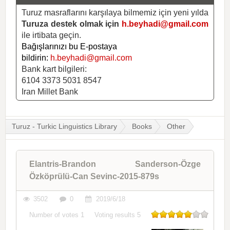
Turuz masraflarını karşılaya bilmemiz için yeni yılda
Turuza destek olmak için
h.beyhadi@gmail.com
ile irtibata geçin.
Bağışlarınızı bu E-postaya
bildirin:
h.beyhadi@gmail.com
Bank kart bilgileri:
6104 3373 5031 8547
Iran Millet Bank
Turuz - Turkic Linguistics Library
Books
Other
Elantris-Brandon Sanderson-Özge
Özköprülü-Can Sevinc-2015-879s
3502
0
2019/6/18
Number of votes
1
Voting results
5