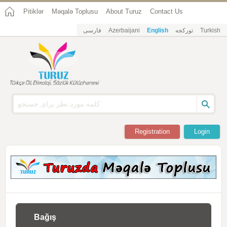
Pitiklər
Məqalə Toplusu
About Turuz
Contact Us
فارسی
Azerbaijani
English
تورکجه
Turkish
Registration
Login
Bağış