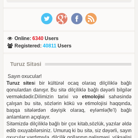
Online
:
6340
Users
Registered
:
40811
Users
Turuz Sitəsi
Sayın oxucular!
Turuz sites
i bir kültürəl ocaq olaraq dilçiliklə bağlı
qonulardan danışır. Bu sitə dilçiliklə bağlı dəyərli bilgilər
verməkdədir.Dilimizin tarixi və
etmolojisi
sahəsində
çalışan bu sitə, sözlərin kökü və etimolojisi haqqında,
başqa sitələrdən dəyişik olaraq, eyləmlə(fe'l) bağlı
anlamların açıqlayır.
Sitəmizdə dilçiliklə bağlı bir çox kitab,sözlük, yazılar əldə
edib oxuyabilərsiniz. Umuruq ki bu sitə, siz dəyərli, sayın
oxucular yardımıyla, dilçilik qollarının gəlişməsi, yüksəlişi