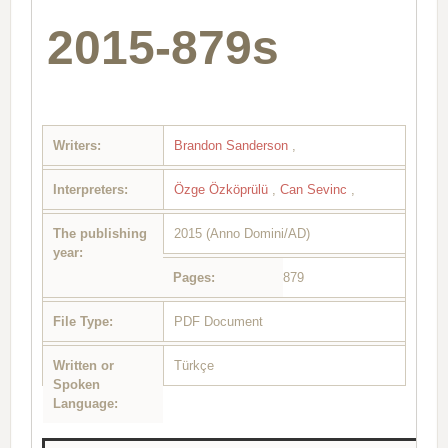
2015-879s
Writers:
Brandon Sanderson
,
Interpreters:
Özge Özköprülü
,
Can Sevinc
,
The publishing
2015 (Anno Domini/AD)
year:
Pages:
879
File Type:
PDF Document
Written or
Türkçe
Spoken
Language: