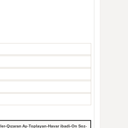
neler-Qızaran Ay-Toplayan-Havar ibadi-On Soz-