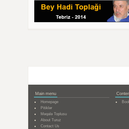
Main menu
Conten
Homepage
Boo
Pitiklər
Məqalə Toplusu
About Turuz
Contact Us