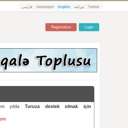
فارسی
Azerbaijani
English
تورکجه
Turkish
Registration
Login
yeni yılda
Turuza destek olmak için
com