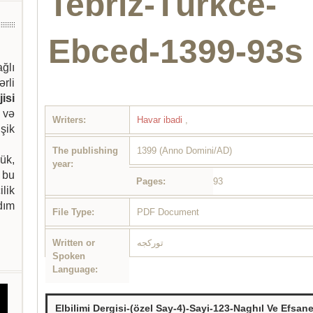
Tebriz-Türkce-
Ebced-1399-93s
ağlı
ərli
isi
 və
Writers:
Havar ibadi
,
şik
The publishing
1399 (Anno Domini/AD)
ük,
year:
 bu
Pages:
93
ilik
dım
File Type:
PDF Document
Written or
تورکجه
Spoken
Language:
Elbilimi Dergisi-(özel Say-4)-Sayi-123-Naghıl Ve Efsa