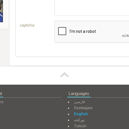
captcha:
t
Languages
ks
فارسی
Azerbaijani
English
تورکجه
Turkish