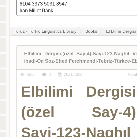
6104 3373 5031 8547
Iran Millet Bank
Turuz - Turkic Linguistics Library
Books
El Bilimi Dergisi
Elbilimi Dergisi-(özel Say-4)-Sayi-123-Naghıl 
ibadi-On Soz-Ehed Ferehmendi-Tebriz-Türkce-E
4233
0
2021/10/28
Numb
Elbilimi Dergisi
(özel Say-4)
Sayi-123-Naghıl