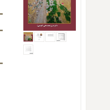
-
-
-