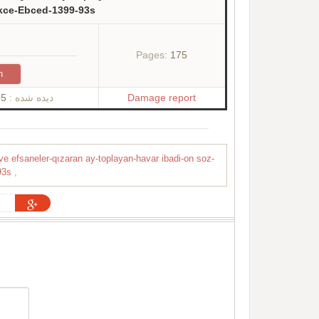
kce-Ebced-1399-93s
Pages:
175
n
55
دیده شده :
Damage report
l ve efsaneler-qızaran ay-toplayan-havar ibadi-on soz-
-93s
,