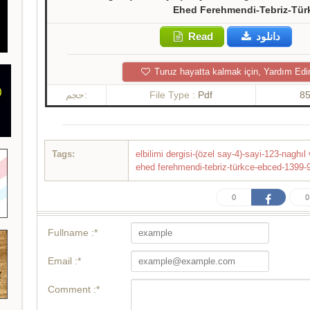
Ehed Ferehmendi-Tebriz-Tür
Read
دانلود
Turuz hayatta kalmak için, Yardım Edi
حجم:
File Type :
Pdf
8
Tags:
elbilimi dergisi-(özel say-4)-sayi-123-naghı
ehed ferehmendi-tebriz-türkce-ebced-1399
0
0
Fullname :*
Email :*
Comment :*