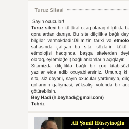
Turuz Sitəsi
Sayın oxucular!
Turuz sites
i bir kültürəl ocaq olaraq dilçiliklə b
qonulardan danışır. Bu sitə dilçiliklə bağlı dəy
bilgilər verməkdədir.Dilimizin tarixi və
etmoloj
sahəsində çalışan bu sitə, sözlərin kökü
etimolojisi haqqında, başqa sitələrdən dəyi
olaraq, eyləmlə(fe'l) bağlı anlamların açıqlayır.
Sitəmizdə dilçiliklə bağlı bir çox kitab,sözl
yazılar əldə edib oxuyabilərsiniz. Umuruq ki
sitə, siz dəyərli, sayın oxucular yardımıyla, dilç
qollarının gəlişməsi, yüksəlişi yolunda bir ad
götürəbilsin.
Bey Hadi (
h.beyhadi@gmail.com
)
Təbriz