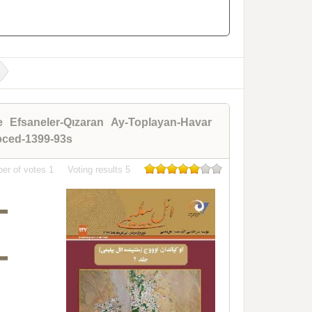
Ve Efsaneler-Qızaran Ay-Toplayan-Havar
bced-1399-93s
er of votes
1
Voting results
5
-
-