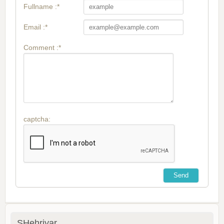
Fullname :*
Email :*
Comment :*
captcha:
SHehriyar