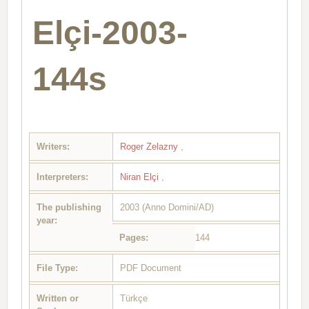
Elçi-2003-
144s
Writers:
Roger Zelazny
,
Interpreters:
Niran Elçi
,
The publishing
2003 (Anno Domini/AD)
year:
Pages:
144
File Type:
PDF Document
Written or
Türkçe