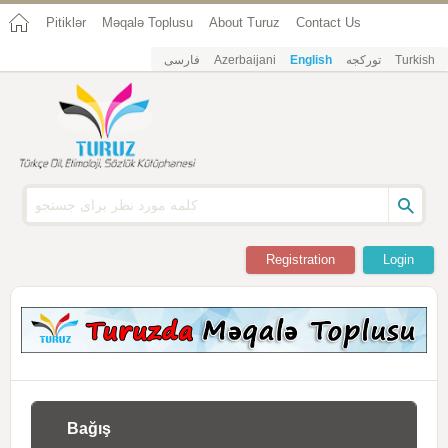
Pitiklər
Məqalə Toplusu
About Turuz
Contact Us
فارسی
Azerbaijani
English
تورکجه
Turkish
Registration
Login
Bağış