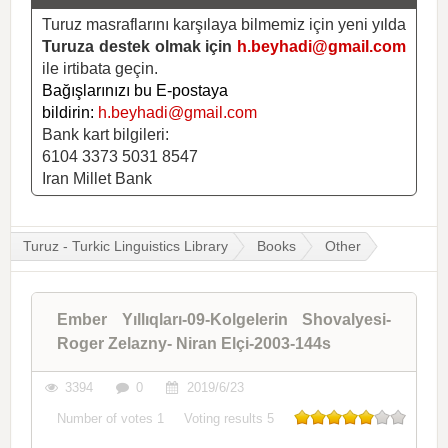
Turuz masraflarını karşılaya bilmemiz için yeni yılda
Turuza destek olmak için
h.beyhadi@gmail.com
ile irtibata geçin.
Bağışlarınızı bu E-postaya
bildirin:
h.beyhadi@gmail.com
Bank kart bilgileri:
6104 3373 5031 8547
Iran Millet Bank
Turuz - Turkic Linguistics Library
Books
Other
Ember Yıllıqları-09-Kolgelerin Shovalyesi-
Roger Zelazny- Niran Elçi-2003-144s
3394
0
2019/6/23
Number of votes
1
Voting results
5