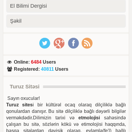
El Bilimi Dergisi
Şəkil
Online
:
6484
Users
Registered
:
40811
Users
Turuz Sitəsi
Sayın oxucular!
Turuz sites
i bir kültürəl ocaq olaraq dilçiliklə bağlı
qonulardan danışır. Bu sitə dilçiliklə bağlı dəyərli bilgilər
verməkdədir.Dilimizin tarixi və
etmolojisi
sahəsində
çalışan bu sitə, sözlərin kökü və etimolojisi haqqında,
başqa sitələrdən dəyişik olaraq, eyləmlə(fe'l) bağlı