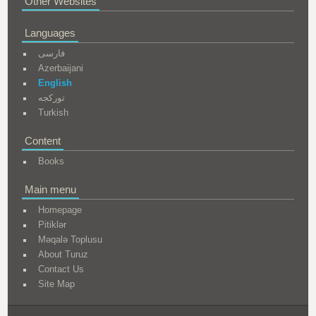
Other Websites
Languages
فارسی
Azerbaijani
English
تورکجه
Turkish
Content
Books
Main menu
Homepage
Pitiklər
Məqalə Toplusu
About Turuz
Contact Us
Site Map