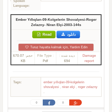
Spoken
Language:
Ember Yıllıqları-09-Kolgelerin Shovalyesi-Roger
Zelazny- Niran Elçi-2003-144s
Read
دانلود
Turuz hayatta kalmak için, Yardım Edin
670.07
حجم:
File Type :
دیده شده :
Damage
KB
Pdf
694
report
Tags:
ember yıllıqları-09-kolgelerin
shovalyesi
,
niran elçi
,
roger zelazny
,
0
0