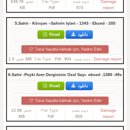
639.78
حجم:
File Type :
دیده شده :
Damage
KB
Pdf
874
report
5.Sahir - Kövşən –Sahirin Işləri - 1343 - Ebced - 205
Read
دانلود
Turuz hayatta kalmak için, Yardım Edin
حجم:
2.9 MB
File Type :
Pdf
904
دیده شده :
Damage report
6.Sahir -Peyki Azer Dergisinin Ozəl Sayı- ebced -1380 -49s
Read
دانلود
Turuz hayatta kalmak için, Yardım Edin
22.98
حجم:
File Type :
دیده شده :
Damage
MB
Pdf
859
report