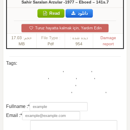
Sahir Saralan Arzular -1977 – Ebced – 141s.7
Read
دانلود
Turuz hayatta kalmak için, Yardım Edin
17.03
حجم:
File Type :
دیده شده :
Damage
MB
Pdf
954
report
Tags:
el_yazma_i-seher_isiklanir
,
el_yazma_ii
,
elimizin_urek_sizisi
,
hebib_sahir
,
kovsən
,
peyki_azer_dergisinin_ozel_sayi
,
sahire_gore_webde_yazilanlar
,
saralan arzular
,
0
0
Fullname :*
Email :*