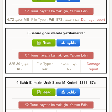
Turuz hayatta kalmak için, Yardım Edin
حجم:
4.72 MB
File Type :
Pdf
873
دیده شده :
Damage report
3.Sahire göre webdə yazılanlar.rar
Read
دانلود
Turuz hayatta kalmak için, Yardım Edin
825.39
حجم:
File Type :
دیده شده :
Damage
KB
Rar
977
report
4.Sahir Elimizin Urək Sızısı M-Kerimi -1388- 87s
Read
دانلود
Turuz hayatta kalmak için, Yardım Edin