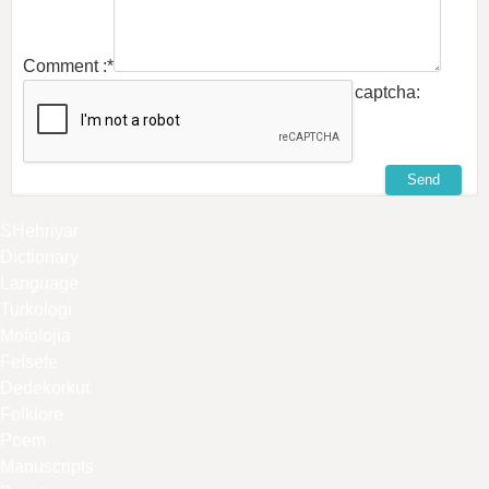
Comment :*
captcha:
SHehriyar
Dictionary
Language
Turkologi
Mofolojia
Felsefe
Dedekorkut
Folklore
Poem
Manuscripts