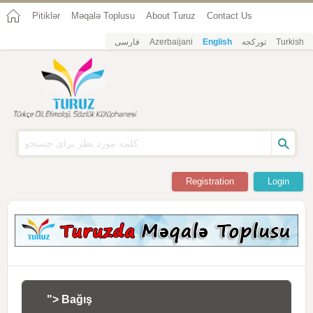
Pitiklər
Məqalə Toplusu
About Turuz
Contact Us
فارسی
Azerbaijani
English
تورکجه
Turkish
Registration
Login
"> Bağış