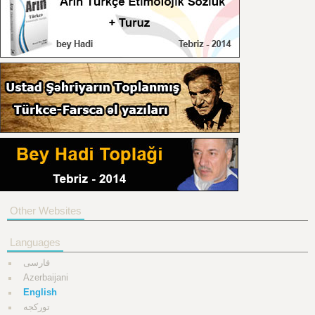
Other Websites
Languages
فارسی
Azerbaijani
English
تورکجه