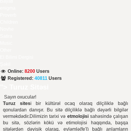
Bayati
enigma
Proverb
Children
Novhe
Satira
Music
Other
El Bilimi Dergisi
Şəkil
Online
:
8200
Users
Registered
:
40811
Users
"> Turuz Sitəsi
Sayın oxucular!
Turuz sites
i bir kültürəl ocaq olaraq dilçiliklə bağlı
qonulardan danışır. Bu sitə dilçiliklə bağlı dəyərli bilgilər
verməkdədir.Dilimizin tarixi və
etmolojisi
sahəsində çalışan
bu sitə, sözlərin kökü və etimolojisi haqqında, başqa
sitələrdən dəyişik olaraq, eyləmlə(fe'l) bağlı anlamların