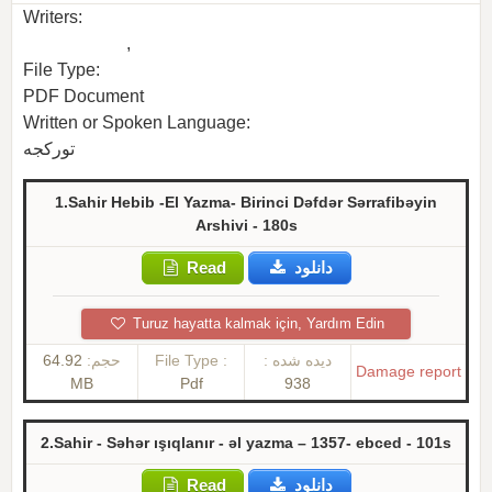
Writers:
Hebib_Sahir
,
File Type:
PDF Document
Written or Spoken Language:
تورکجه
1.Sahir Hebib -El Yazma- Birinci Dəfdər Sərrafibəyin
Arshivi - 180s
Read
دانلود
Turuz hayatta kalmak için, Yardım Edin
64.92
حجم:
File Type :
دیده شده :
Damage report
MB
Pdf
938
2.Sahir - Səhər ışıqlanır - əl yazma – 1357- ebced - 101s
Read
دانلود