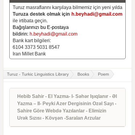
Turuz masraflarını karşılaya bilmemiz için yeni yılda
Turuza destek olmak için
h.beyhadi@gmail.com
ile irtibata geçin.
Bağışlarınızı bu E-postaya
bildirin:
h.beyhadi@gmail.com
Bank kart bilgileri:
6104 3373 5031 8547
Iran Millet Bank
Turuz - Turkic Linguistics Library
Books
Poem
Hebib Sahir - El Yazma- I- Səhər Işıqlanır - Əl
Yazma – II- Peyki Azer Dergisinin Ozəl Sayı -
Sahire Göre Webdə Yazılanlar - Elimizin
Urək Sızısı - Kövşən -Saralan Arzular