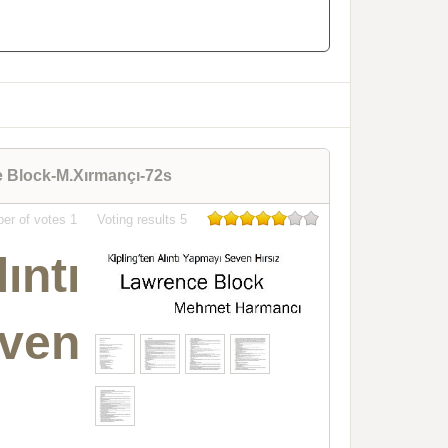
e Block-M.Xırmançı-72s
er of votes
1
Voting results
5
ntı
ven