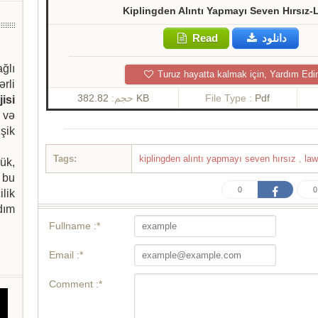
Kiplingden Alıntı Yapmayı Seven Hırsız
Read
دانلود
ağlı
Turuz hayatta kalmak için, Yardım Edi
ərli
حجم:
382.82 KB
File Type :
Pdf
isi
 və
şik
Tags:
kiplingden alıntı yapmayı seven hırsız
,
la
ük,
 bu
0
0
ilik
dım
Fullname :*
Email :*
Comment :*