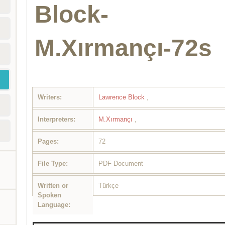
Block-
M.Xırmançı-72s
Writers:
Lawrence Block
,
Interpreters:
M.Xırmançı
,
Pages:
72
File Type:
PDF Document
Written or
Türkçe
Spoken
Language: