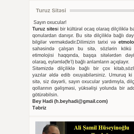
Turuz Sitəsi
Sayın oxucular!
Turuz sites
i bir kültürəl ocaq olaraq dilçiliklə b
qonulardan danışır. Bu sitə dilçiliklə bağlı dəy
bilgilər verməkdədir.Dilimizin tarixi və
etmoloj
sahəsində çalışan bu sitə, sözlərin kökü
etimolojisi haqqında, başqa sitələrdən dəyi
olaraq, eyləmlə(fe'l) bağlı anlamların açıqlayır.
Sitəmizdə dilçiliklə bağlı bir çox kitab,sözl
yazılar əldə edib oxuyabilərsiniz. Umuruq ki
sitə, siz dəyərli, sayın oxucular yardımıyla, dilç
qollarının gəlişməsi, yüksəlişi yolunda bir ad
götürəbilsin.
Bey Hadi (
h.beyhadi@gmail.com
)
Təbriz