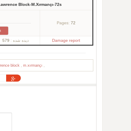
-Lawrence Block-M.Xırmançı-72s
Pages:
72
n
579
دیده شده :
Damage report
wrence block
,
m.xırmançı
,