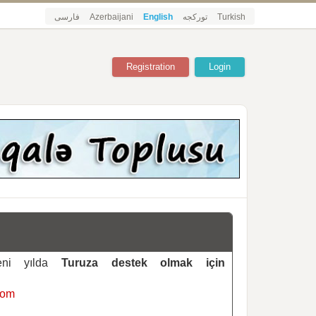
فارسی
Azerbaijani
English
تورکجه
Turkish
Registration
Login
yeni yılda
Turuza destek olmak için
com