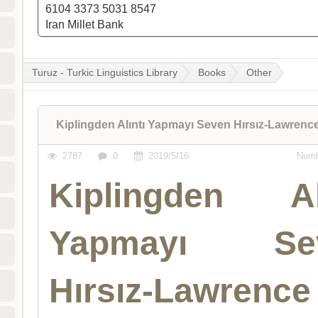
6104 3373 5031 8547
Iran Millet Bank
Turuz - Turkic Linguistics Library
Books
Other
Kiplingden Alıntı Yapmayı Seven Hırsız-Lawrenc
2787
0
2019/5/16
Numb
Kiplingden Alı
Yapmayı Se
Hırsız-Lawrence