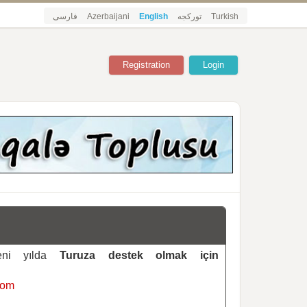
فارسی
Azerbaijani
English
تورکجه
Turkish
Registration
Login
yeni yılda
Turuza destek olmak için
com