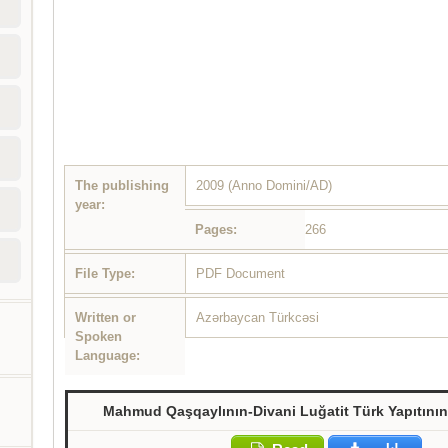
The publishing
2009 (Anno Domini/AD)
year:
Pages:
266
File Type:
PDF Document
Written or
Azərbaycan Türkcəsi
Spoken
Language:
Mahmud Qaşqaylının-Divani Luğatit Türk Yapıtının