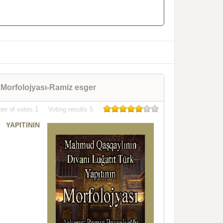
 Morfolojyası-Ramiz esger
er of votes
1
Voting results
5
YAPITININ