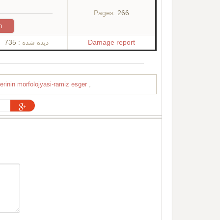
Pages:
266
n
735
دیده شده :
Damage report
erinin morfolojyasi-ramiz esger
,