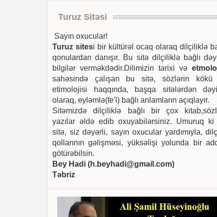
Turuz Sitəsi
Sayın oxucular!
Turuz sites
i bir kültürəl ocaq olaraq dilçiliklə b
qonulardan danışır. Bu sitə dilçiliklə bağlı dəy
bilgilər verməkdədir.Dilimizin tarixi və
etmoloj
sahəsində çalışan bu sitə, sözlərin kökü
etimolojisi haqqında, başqa sitələrdən dəyi
olaraq, eyləmlə(fe'l) bağlı anlamların açıqlayır.
Sitəmizdə dilçiliklə bağlı bir çox kitab,sözl
yazılar əldə edib oxuyabilərsiniz. Umuruq ki
sitə, siz dəyərli, sayın oxucular yardımıyla, dilç
qollarının gəlişməsi, yüksəlişi yolunda bir ad
götürəbilsin.
Bey Hadi (
h.beyhadi@gmail.com
)
Təbriz