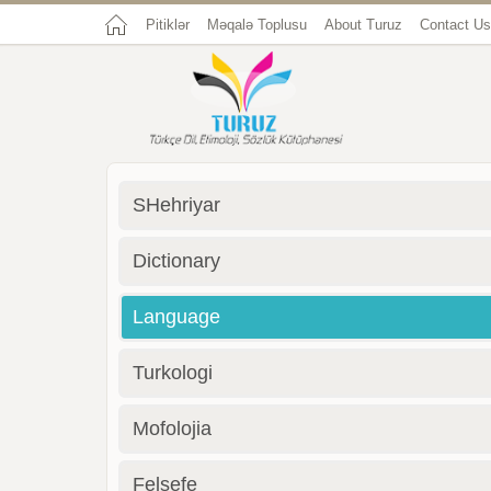
Pitiklər
Məqalə Toplusu
About Turuz
Contact Us
SHehriyar
Dictionary
Language
Turkologi
Mofolojia
Felsefe