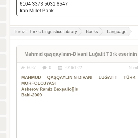
6104 3373 5031 8547
Iran Millet Bank
Turuz - Turkic Linguistics Library
Books
Language
Mahmıd qaşqaylının-Divani Luğatit Türk eserinin
6087
0
2016/12/2
Numb
MAHMUD QAŞQAYLININ-DIVANI LUĞATIT TÜRK 
MORFOLOJYASI
Askerov Ramiz Baxşalioğlu
Baki-2009