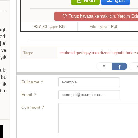
Read
دانلود
Turuz hayatta kalmak için, Yardım Edi
حجم:
937.23 KB
File Type :
Pdf
ağlı
ərli
isi
 və
Tags:
mahmid qashqaylının-divani lughatit turk es
şik
0
0
ük,
 bu
Fullname :*
ilik
dım
Email :*
Comment :*