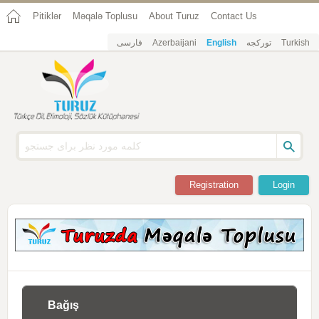
Pitiklər
Məqalə Toplusu
About Turuz
Contact Us
فارسی
Azerbaijani
English
تورکجه
Turkish
Registration
Login
Bağış