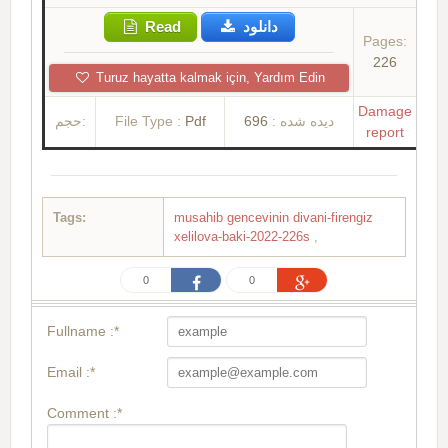
Read
دانلود
Pages:
226
Turuz hayatta kalmak için, Yardım Edin
Damage
حجم:
File Type :
Pdf
696
دیده شده :
report
Tags:
musahib gencevinin divani-firengiz
xelilova-baki-2022-226s
,
0
0
Fullname :*
Email :*
Comment :*