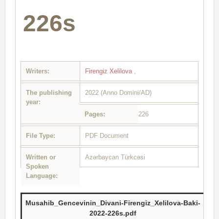
226s
Writers:
Firengiz Xelilova
,
The publishing
2022 (Anno Domini/AD)
year:
Pages:
226
File Type:
PDF Document
Written or
Azərbaycan Türkcəsi
Spoken
Language:
Musahib_Gencevinin_Divani-Firengiz_Xelilova-Baki-
2022-226s.pdf