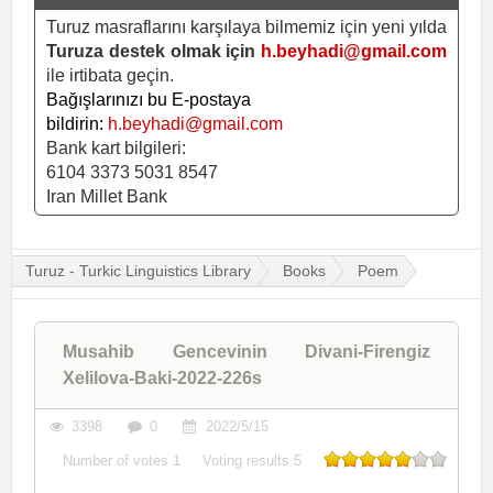
Turuz masraflarını karşılaya bilmemiz için yeni yılda
Turuza destek olmak için
h.beyhadi@gmail.com
ile irtibata geçin.
Bağışlarınızı bu E-postaya
bildirin:
h.beyhadi@gmail.com
Bank kart bilgileri:
6104 3373 5031 8547
Iran Millet Bank
Turuz - Turkic Linguistics Library
Books
Poem
Musahib Gencevinin Divani-Firengiz
Xelilova-Baki-2022-226s
3398
0
2022/5/15
Number of votes
1
Voting results
5