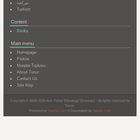
تورکجه
Turkish
Content
Books
Main menu
Homepage
Pitiklər
Məqalə Toplusu
About Turuz
Contact Us
Site Map
Copyright © 2008-2026 Arın Turkic Etimology Dictionary - All rights reserved by
Turuz.
Powered by
Sapdal.Com
© Developed by
Sapdal.Com