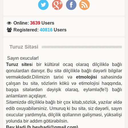
Online
:
3639
Users
Registered
:
40816
Users
Turuz Sitəsi
Sayın oxucular!
Turuz sites
i bir kültürəl ocaq olaraq dilçiliklə bağlı
qonulardan danışır. Bu sitə dilçiliklə bağlı dəyərli bilgilər
verməkdədir.Dilimizin tarixi və
etmolojisi
sahəsində
çalışan bu sitə, sözlərin kökü və etimolojisi haqqında,
başqa sitələrdən dəyişik olaraq, eyləmlə(fe'l) bağlı
anlamların açıqlayır.
Sitəmizdə dilçiliklə bağlı bir çox kitab,sözlük, yazılar əldə
edib oxuyabilərsiniz. Umuruq ki bu sitə, siz dəyərli, sayın
oxucular yardımıyla, dilçilik qollarının gəlişməsi, yüksəlişi
yolunda bir addım götürəbilsin.
Bey Hadi (
h.beyhadi@gmail.com
)