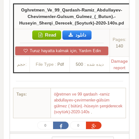
Oghretmen_Ve_99_Qardash-Ramiz_Abdullayev-
Chevirmenler-Gulsum_Gulmez_(_Butun).-
Huseyin_Sherqi_Derecek_(Soyturk)-2020-140s.pd
Read
دانلود
Pages:
140
Turuz hayatta kalmak için, Yardım Edin
Damage
حجم:
File Type :
Pdf
500
دیده شده :
report
Tags:
öğretmen ve 99 qardash -ramiz
abdullayev-çevirmenler-gülsüm
gülmez ( bütün).-hüseyin şerqiderecek
(soytürk)-2020-140s
,
0
0