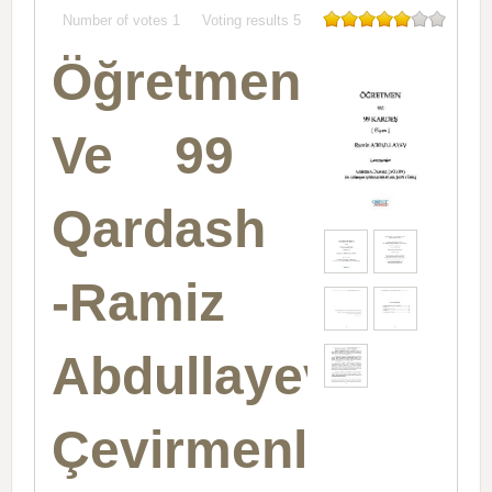
Number of votes
1
Voting results
5
Öğretmen
Ve 99
Qardash
-Ramiz
Abdullayev-
Çevirmenler-