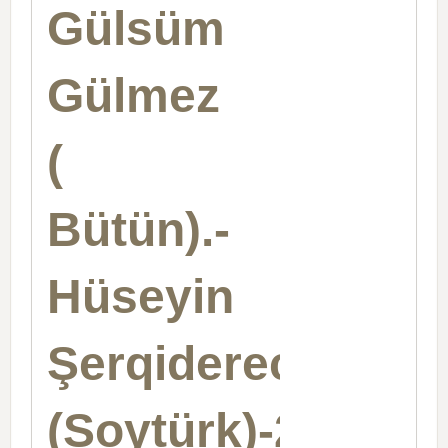
Gülsüm
Gülmez
(
Bütün).-
Hüseyin
Şerqiderecek
(Soytürk)-2020-