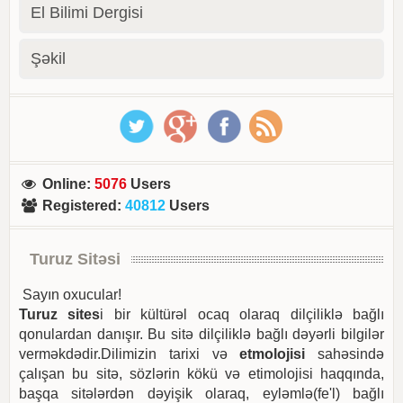
El Bilimi Dergisi
Şəkil
Online
:
5076
Users
Registered
:
40812
Users
Turuz Sitəsi
Sayın oxucular!
Turuz sites
i bir kültürəl ocaq olaraq dilçiliklə bağlı
qonulardan danışır. Bu sitə dilçiliklə bağlı dəyərli bilgilər
verməkdədir.Dilimizin tarixi və
etmolojisi
sahəsində
çalışan bu sitə, sözlərin kökü və etimolojisi haqqında,
başqa sitələrdən dəyişik olaraq, eyləmlə(fe'l) bağlı