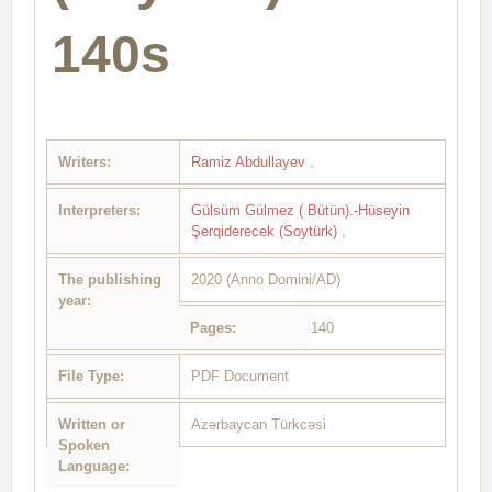
140s
Writers:
Ramiz Abdullayev
,
Interpreters:
Gülsüm Gülmez ( Bütün).-Hüseyin
Şerqiderecek (Soytürk)
,
The publishing
2020 (Anno Domini/AD)
year:
Pages:
140
File Type:
PDF Document
Written or
Azərbaycan Türkcəsi
Spoken
Language: