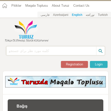
Pitiklər
Məqalə Toplusu
About Turuz
Contact Us
فارسی
Azerbaijani
English
تورکجه
Turkish
Registration
Login
Bağış