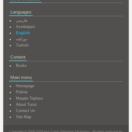
Languages
فارسی
Azerbaijani
English
تورکجه
Turkish
Content
Books
Main menu
Homepage
Pitiklər
Məqalə Toplusu
About Turuz
Contact Us
Site Map
Copyright © 2008-2026 Arın Turkic Etimology Dictionary - All rights reserved by