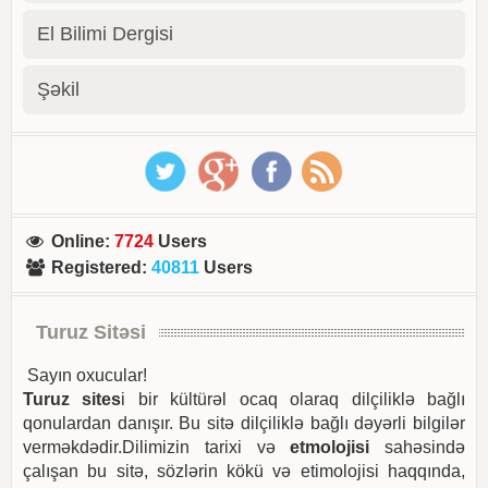
El Bilimi Dergisi
Şəkil
Online
:
7724
Users
Registered
:
40811
Users
Turuz Sitəsi
Sayın oxucular!
Turuz sites
i bir kültürəl ocaq olaraq dilçiliklə bağlı
qonulardan danışır. Bu sitə dilçiliklə bağlı dəyərli bilgilər
verməkdədir.Dilimizin tarixi və
etmolojisi
sahəsində
çalışan bu sitə, sözlərin kökü və etimolojisi haqqında,