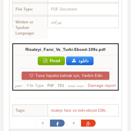
File Type:
PDF Document
Written or
تورکجه
Spoken
Language:
Risaleyi_Farsi_Ve_Turki-Ebced-109s.pdf
Read
دانلود
Turuz hayatta kalmak için, Yardım Edin
حجم:
File Type :
Pdf
761
دیده شده :
Damage report
Tags:
risaleyi farsi ve türki-ebced-109s
,
0
0