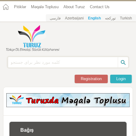
Pitiklər
Məqalə Toplusu
About Turuz
Contact Us
فارسی
Azerbaijani
English
تورکجه
Turkish
Registration
Login
Bağış