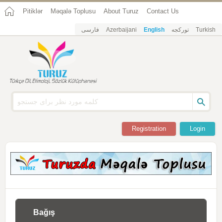
Pitiklər
Məqalə Toplusu
About Turuz
Contact Us
فارسی
Azerbaijani
English
تورکجه
Turkish
Registration
Login
Bağış