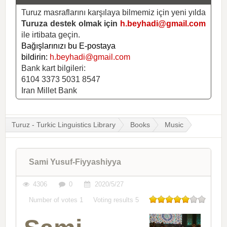
Turuz masraflarını karşılaya bilmemiz için yeni yılda
Turuza destek olmak için
h.beyhadi@gmail.com
ile irtibata geçin.
Bağışlarınızı bu E-postaya
bildirin:
h.beyhadi@gmail.com
Bank kart bilgileri:
6104 3373 5031 8547
Iran Millet Bank
Turuz - Turkic Linguistics Library
Books
Music
Sami Yusuf-Fiyyashiyya
4306
0
2020/5/27
Number of votes
1
Voting results
5