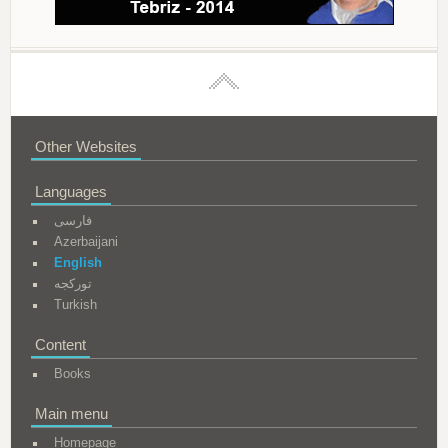
Other Websites
Languages
فارسی
Azerbaijani
English
تورکجه
Turkish
Content
Books
Main menu
Homepage