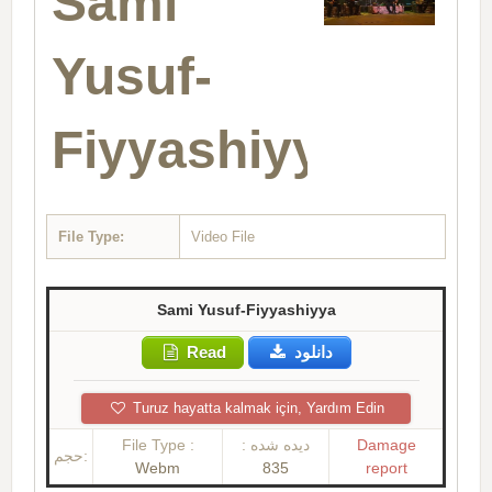
Sami
Yusuf-
Fiyyashiyya
File Type:
Video File
Sami Yusuf-Fiyyashiyya
Read
دانلود
Turuz hayatta kalmak için, Yardım Edin
File Type :
دیده شده :
Damage
حجم:
Webm
835
report