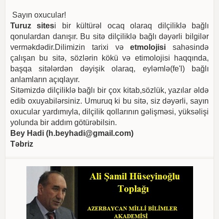
Sayın oxucular!
Turuz sites
i bir kültürəl ocaq olaraq dilçiliklə bağlı
qonulardan danışır. Bu sitə dilçiliklə bağlı dəyərli bilgilər
verməkdədir.Dilimizin tarixi və
etmolojisi
sahəsində
çalışan bu sitə, sözlərin kökü və etimolojisi haqqında,
başqa sitələrdən dəyişik olaraq, eyləmlə(fe'l) bağlı
anlamların açıqlayır.
Sitəmizdə dilçiliklə bağlı bir çox kitab,sözlük, yazılar əldə
edib oxuyabilərsiniz. Umuruq ki bu sitə, siz dəyərli, sayın
oxucular yardımıyla, dilçilik qollarının gəlişməsi, yüksəlişi
yolunda bir addım götürəbilsin.
Bey Hadi (
h.beyhadi@gmail.com
)
Təbriz