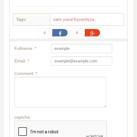
Tags:
sami yusuf-fiyyashiyya
,
0
0
Fullname :*
Email :*
Comment :*
captcha: