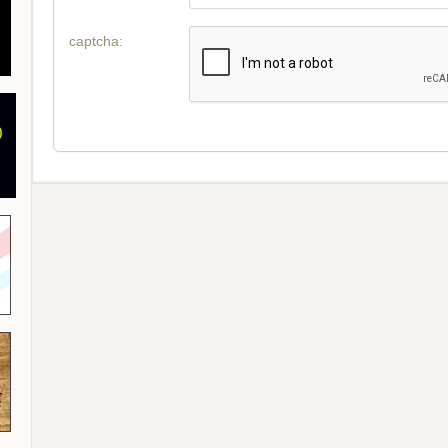
captcha: