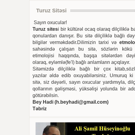
Turuz Sitəsi
Sayın oxucular!
Turuz sites
i bir kültürəl ocaq olaraq dilçiliklə b
qonulardan danışır. Bu sitə dilçiliklə bağlı dəy
bilgilər verməkdədir.Dilimizin tarixi və
etmoloj
sahəsində çalışan bu sitə, sözlərin kökü
etimolojisi haqqında, başqa sitələrdən dəyi
olaraq, eyləmlə(fe'l) bağlı anlamların açıqlayır.
Sitəmizdə dilçiliklə bağlı bir çox kitab,sözl
yazılar əldə edib oxuyabilərsiniz. Umuruq ki
sitə, siz dəyərli, sayın oxucular yardımıyla, dilç
qollarının gəlişməsi, yüksəlişi yolunda bir ad
götürəbilsin.
Bey Hadi (
h.beyhadi@gmail.com
)
Təbriz