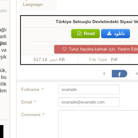
Language:
Türkiye Selcuqlu Devletindeki Siyasi Ve
ağlı
Read
دانلود
ərli
isi
Turuz hayatta kalmak için, Yardım Edi
 və
şik
حجم:
517.14 KB
File Type :
Pdf
ük,
0
0
 bu
ilik
Fullname :*
dım
Email :*
Comment :*