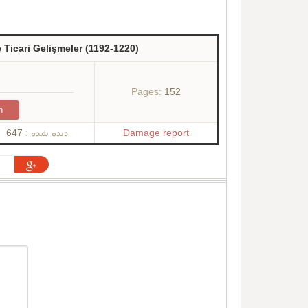
 Ticari Gelişmeler (1192-1220)
Pages:
152
n
647
دیده شده :
Damage report