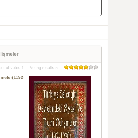
elişmeler
er of votes
1
Voting results
5
meler(1192-