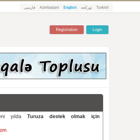
فارسی
Azerbaijani
English
تورکجه
Turkish
Registration
Login
yeni yılda
Turuza destek olmak için
com