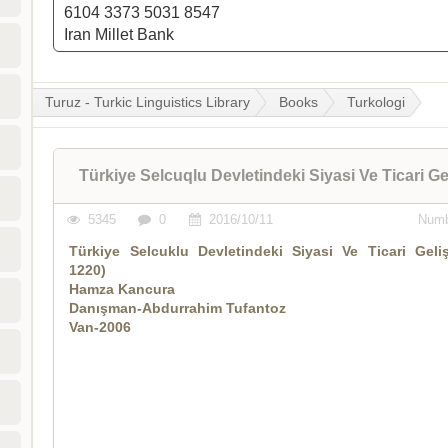
6104 3373 5031 8547
Iran Millet Bank
Turuz - Turkic Linguistics Library
Books
Turkologi
Türkiye Selcuqlu Devletindeki Siyasi Ve Ticari G
5345
0
2016/10/11
Numb
Türkiye Selcuklu Devletindeki Siyasi Ve Ticari Geliş
1220)
Hamza Kancura
Danışman-Abdurrahim Tufantoz
Van-2006