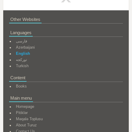
Other Websites
Languages
فارسی
Azerbaijani
English
تورکجه
Turkish
Content
Books
Main menu
Homepage
Pitiklər
Məqalə Toplusu
About Turuz
Contact Us