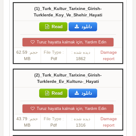
(1)_Turk_Kultur_Tarixine_Girish-
Turklerde_Koy_Ve_Shehir_Hayati
Read
دانلود
Turuz hayatta kalmak için, Yardım Edin
62.59
حجم:
File Type :
دیده شده :
Damage
MB
Pdf
1862
report
(2)_Turk_Kultur_Tarixine_Girish-
Turklerde_Ev_Kulturu-_Hayati
Read
دانلود
Turuz hayatta kalmak için, Yardım Edin
43.79
حجم:
File Type :
دیده شده :
Damage
MB
Pdf
1316
report