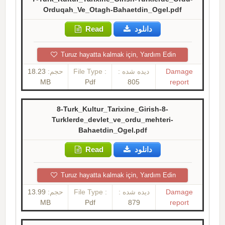
Orduqah_Ve_Otagh-Bahaetdin_Ogel.pdf
Read
دانلود
Turuz hayatta kalmak için, Yardım Edin
18.23
حجم:
File Type :
دیده شده :
Damage
MB
Pdf
805
report
8-Turk_Kultur_Tarixine_Girish-8-
Turklerde_devlet_ve_ordu_mehteri-
Bahaetdin_Ogel.pdf
Read
دانلود
Turuz hayatta kalmak için, Yardım Edin
13.99
حجم:
File Type :
دیده شده :
Damage
MB
Pdf
879
report