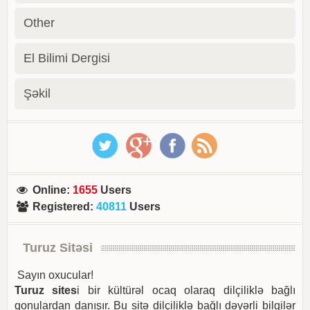
Other
El Bilimi Dergisi
Şəkil
Online
:
1655
Users
Registered
:
40811
Users
Turuz Sitəsi
Sayın oxucular!
Turuz sites
i bir kültürəl ocaq olaraq dilçiliklə bağlı
qonulardan danışır. Bu sitə dilçiliklə bağlı dəyərli bilgilər