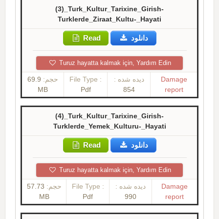
(3)_Turk_Kultur_Tarixine_Girish-
Turklerde_Ziraat_Kultu-_Hayati
Read
دانلود
Turuz hayatta kalmak için, Yardım Edin
69.9
حجم:
File Type :
دیده شده :
Damage
MB
Pdf
854
report
(4)_Turk_Kultur_Tarixine_Girish-
Turklerde_Yemek_Kulturu-_Hayati
Read
دانلود
Turuz hayatta kalmak için, Yardım Edin
57.73
حجم:
File Type :
دیده شده :
Damage
MB
Pdf
990
report