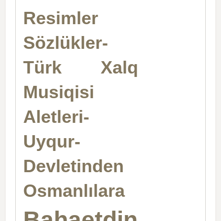
Resimler
Sözlükler-
Türk Xalq
Musiqisi
Aletleri-
Uyqur-
Devletinden
Osmanlılara
Bahaetdin