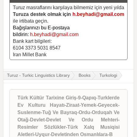
Turuz masraflarını karşılaya bilmemiz için yeni yılda
Turuza destek olmak için
h.beyhadi@gmail.com
ile irtibata geçin.
Bağışlarınızı bu E-postaya
bildirin:
h.beyhadi@gmail.com
Bank kart bilgileri:
6104 3373 5031 8547
Iran Millet Bank
Turuz - Turkic Linguistics Library
Books
Turkologi
Türk Kültür Tarixine Giriş-9-Qapıq-Turklerde
Ev Kulturu Hayatı-Ziraat-Yemek-Geyecek-
Suslenme-Tuğ Ve Bayraq-Ordu-Orduqah Ve
Otağ-Devlet-Devlet Ve Ordu Mehteri-
Resimler Sözlükler-Türk Xalq Musiqisi
Aletleri-Uyqur-Devletinden Osmanlılara-B