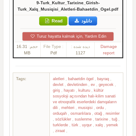
9-Turk_Kultur_Tarixine_Girish-
Turk_Xalq_Musiqisi_Aletleri-Bahaetdin_Ogel.pdf
Read
دانلود
Turuz hayatta kalmak için, Yardım Edin
16.31
حجم:
File Type :
دیده شده :
Damage
MB
Pdf
1127
report
Tags:
aletleri
,
bahaetdin ögel
,
bayraq
,
devlet
,
devletinden
,
ev
,
geyecek
,
giriş
,
hayatı
,
kulturu
,
kültür
sosyoloji açısından halı-kilim sanati
ve etnoqrafik eserlerdeki damqaların
dili
,
mehteri
,
musiqisi
,
ordu
,
orduqah
,
osmanlılara
,
otağ
,
resimler
,
sözlükler
,
suslenme
,
tarixine
,
tuğ
,
turklerde
,
türk
,
uyqur
,
xalq
,
yemek
,
ziraat
,