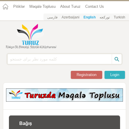
Pitiklər
Məqalə Toplusu
About Turuz
Contact Us
فارسی
Azerbaijani
English
تورکجه
Turkish
Registration
Login
Bağış