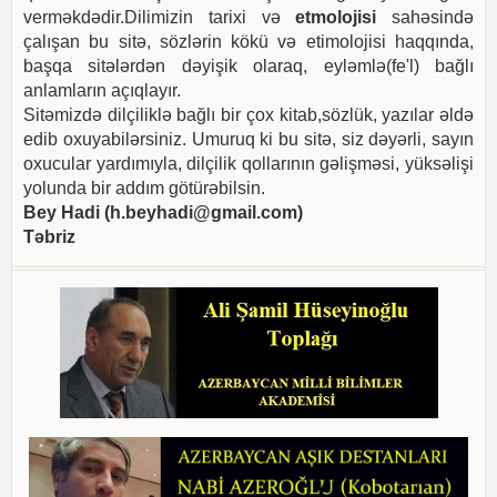
verməkdədir.Dilimizin tarixi və
etmolojisi
sahəsində
çalışan bu sitə, sözlərin kökü və etimolojisi haqqında,
başqa sitələrdən dəyişik olaraq, eyləmlə(fe'l) bağlı
anlamların açıqlayır.
Sitəmizdə dilçiliklə bağlı bir çox kitab,sözlük, yazılar əldə
edib oxuyabilərsiniz. Umuruq ki bu sitə, siz dəyərli, sayın
oxucular yardımıyla, dilçilik qollarının gəlişməsi, yüksəlişi
yolunda bir addım götürəbilsin.
Bey Hadi (
h.beyhadi@gmail.com
)
Təbriz