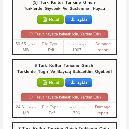
(5)_Turk_Kultur_Tarixine_Girish-
Turklerde_Giyecek_Ve_Suslenme-_Hayati
Read
دانلود
Turuz hayatta kalmak için, Yardım Edin
50.65
حجم:
File Type :
دیده شده :
Damage
MB
Pdf
1007
report
6-Turk_Kultur_Tarixine_Girish-
Turklerde_Tugh_Ve_Bayraq-Bahaetdin_Ogel.pdf
Read
دانلود
Turuz hayatta kalmak için, Yardım Edin
24.61
حجم:
File Type :
دیده شده :
Damage
MB
Pdf
796
report
7-Turk_Kultur_Tarixine_Girish-Turklerde_Ordu-