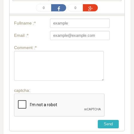
0
0
Fullname :*
Email :*
Comment :*
captcha: