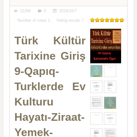
22288
0
2018/10/7
Number of votes
1
Voting results
7
Türk Kültür
Tarixine Giriş
9-Qapıq-
Turklerde Ev
Kulturu
Hayatı-Ziraat-
Yemek-