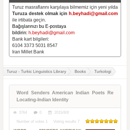
Turuz masraflarını karşılaya bilmemiz için yeni yılda
Turuza destek olmak için
h.beyhadi@gmail.com
ile irtibata geçin.
Bağışlarınızı bu E-postaya
bildirin:
h.beyhadi@gmail.com
Bank kart bilgileri:
6104 3373 5031 8547
Iran Millet Bank
Turuz - Turkic Linguistics Library
Books
Turkologi
Word Senders American Indian Poets Re
Locating-Indian Identity
3764
0
2015/8/8
Number of votes
1
Voting results
7