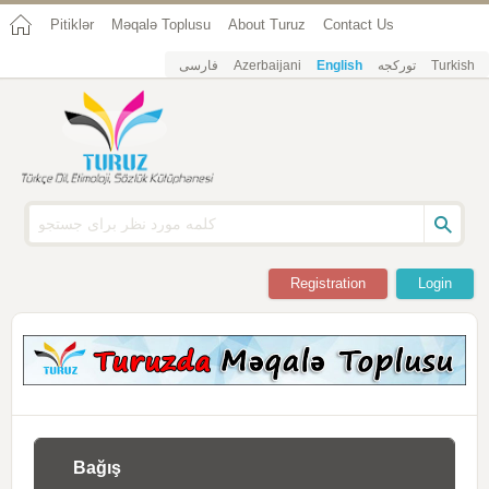
Pitiklər
Məqalə Toplusu
About Turuz
Contact Us
فارسی
Azerbaijani
English
تورکجه
Turkish
Registration
Login
Bağış