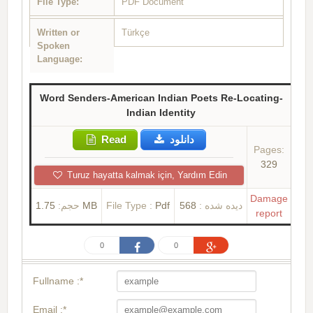
File Type:
PDF Document
Written or
Türkçe
Spoken
Language:
Word Senders-American Indian Poets Re-Locating-
Indian Identity
Read
دانلود
Pages:
329
Turuz hayatta kalmak için, Yardım Edin
Damage
حجم:
1.75 MB
File Type :
Pdf
568
دیده شده :
report
0
0
Fullname :*
Email :*