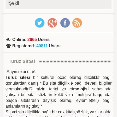
Şəkil
Online
:
2665
Users
Registered
:
40811
Users
Turuz Sitəsi
Sayın oxucular!
Turuz sites
i bir kültürəl ocaq olaraq dilçiliklə bağlı
qonulardan danışır. Bu sitə dilçiliklə bağlı dəyərli bilgilər
verməkdədir.Dilimizin tarixi və
etmolojisi
sahəsində
çalışan bu sitə, sözlərin kökü və etimolojisi haqqında,
başqa sitələrdən dəyişik olaraq, eyləmlə(fe'l) bağlı
anlamların açıqlayır.
Sitəmizdə dilçiliklə bağlı bir çox kitab,sözlük, yazılar əldə