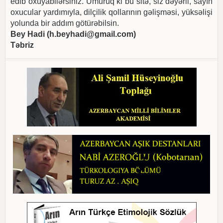
edib oxuyabilərsiniz. Umuruq ki bu sitə, siz dəyərli, sayın
oxucular yardımıyla, dilçilik qollarının gəlişməsi, yüksəlişi
yolunda bir addım götürəbilsin.
Bey Hadi (
h.beyhadi@gmail.com
)
Təbriz