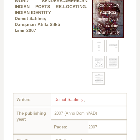
WORD SENDERS-AMERICAN
INDIAN POETS RE-LOCATING-
INDIAN IDENTITY
Demet Satılmış
Danışman-Atilla Silkü
Izmir-2007
Writers:
Demet Satılmış
,
The publishing
2007 (Anno Domini/AD)
year:
Pages:
2007