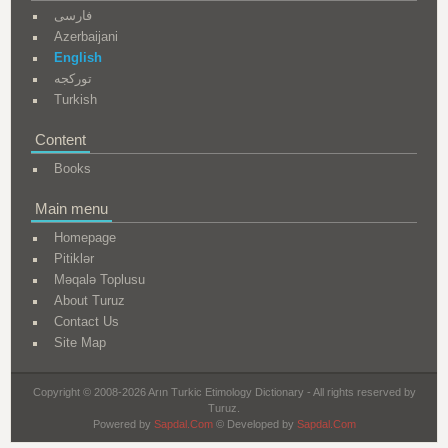
فارسی
Azerbaijani
English
تورکجه
Turkish
Content
Books
Main menu
Homepage
Pitiklər
Məqalə Toplusu
About Turuz
Contact Us
Site Map
Copyright © 2008-2026 Arın Turkic Etimology Dictionary - All rights reserved by
Turuz.
Powered by
Sapdal.Com
© Developed by
Sapdal.Com