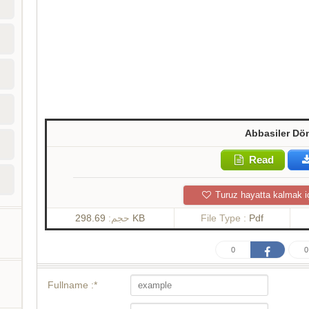
Abbasiler Dö
Read
Turuz hayatta kalmak i
حجم:
298.69 KB
File Type :
Pdf
0
0
Fullname :*