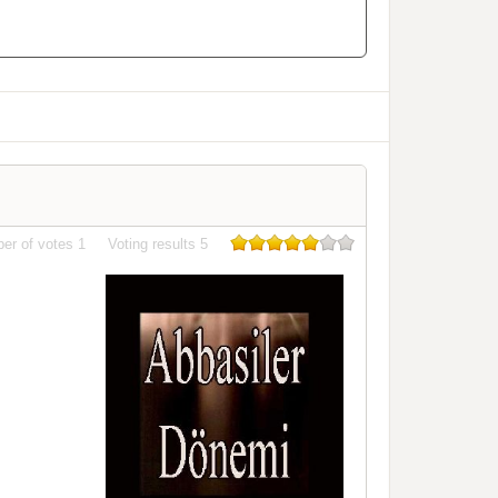
er of votes
1
Voting results
5