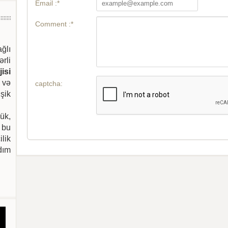
Email :*
Comment :*
ağlı
ərli
isi
 və
captcha:
şik
ük,
 bu
ilik
dım