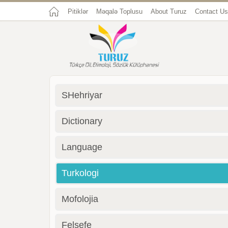
Pitiklər
Məqalə Toplusu
About Turuz
Contact Us
SHehriyar
Dictionary
Language
Turkologi
Mofolojia
Felsefe