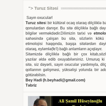
"> Turuz Sitəsi
Sayın oxucular!
Turuz sites
i bir kültürəl ocaq olaraq dilçiliklə b
qonulardan danışır. Bu sitə dilçiliklə bağlı dəy
bilgilər verməkdədir.Dilimizin tarixi və
etmoloj
sahəsində çalışan bu sitə, sözlərin kökü
etimolojisi haqqında, başqa sitələrdən dəyi
olaraq, eyləmlə(fe'l) bağlı anlamların açıqlayır.
Sitəmizdə dilçiliklə bağlı bir çox kitab,sözl
yazılar əldə edib oxuyabilərsiniz. Umuruq ki
sitə, siz dəyərli, sayın oxucular yardımıyla, dilç
qollarının gəlişməsi, yüksəlişi yolunda bir ad
götürəbilsin.
Bey Hadi (
h.beyhadi@gmail.com
)
Təbriz