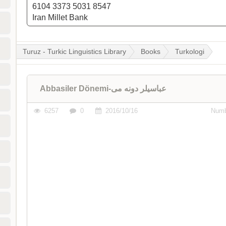
6104 3373 5031 8547
Iran Millet Bank
Turuz - Turkic Linguistics Library
Books
Turkologi
Abbasiler Dönemi-عباسیلر دونه می
6257
0
2016/10/16
Numb