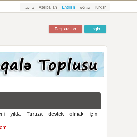
فارسی
Azerbaijani
English
تورکجه
Turkish
Registration
Login
yeni yılda
Turuza destek olmak için
com