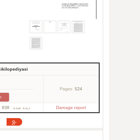
ikilopediyasi
Pages:
524
n
838
دیده شده :
Damage report