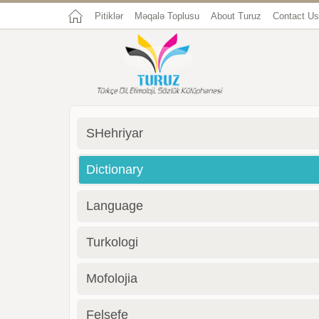
Pitiklər
Məqalə Toplusu
About Turuz
Contact Us
SHehriyar
Dictionary
Language
Turkologi
Mofolojia
Felsefe