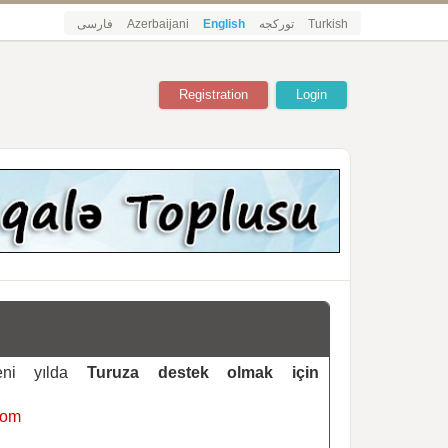
فارسی
Azerbaijani
English
تورکجه
Turkish
Registration
Login
yeni yılda
Turuza destek olmak için
com