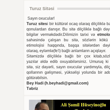
Turuz Sitəsi
Sayın oxucular!
Turuz sites
i bir kültürəl ocaq olaraq dilçiliklə b
qonulardan danışır. Bu sitə dilçiliklə bağlı dəy
bilgilər verməkdədir.Dilimizin tarixi və
etmoloj
sahəsində çalışan bu sitə, sözlərin kökü
etimolojisi haqqında, başqa sitələrdən dəyi
olaraq, eyləmlə(fe'l) bağlı anlamların açıqlayır.
Sitəmizdə dilçiliklə bağlı bir çox kitab,sözl
yazılar əldə edib oxuyabilərsiniz. Umuruq ki
sitə, siz dəyərli, sayın oxucular yardımıyla, dilç
qollarının gəlişməsi, yüksəlişi yolunda bir ad
götürəbilsin.
Bey Hadi (
h.beyhadi@gmail.com
)
Təbriz