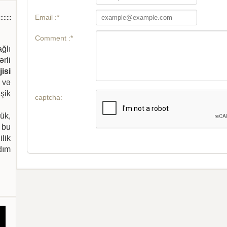
Email :*
Comment :*
ağlı
ərli
isi
 və
şik
captcha:
ük,
 bu
ilik
dım