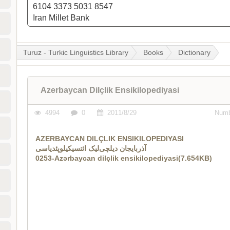
6104 3373 5031 8547
Iran Millet Bank
Turuz - Turkic Linguistics Library
Books
Dictionary
Azerbaycan Dilçlik Ensikilopediyasi
4994
0
2011/8/29
Numb
AZERBAYCAN DILÇLIK ENSIKILOPEDIYASI
آذربایجان دیلچی‌لیک ائنسیکیلوپئدیاسی
0253-Azərbaycan dilçlik ensikilopediyasi(7.654KB)