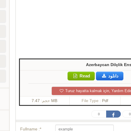
Azerbaycan Dilçlik Ens
Read
دانلود
Turuz hayatta kalmak için, Yardım Edi
حجم:
7.47 MB
File Type :
Pdf
0
0
Fullname :*