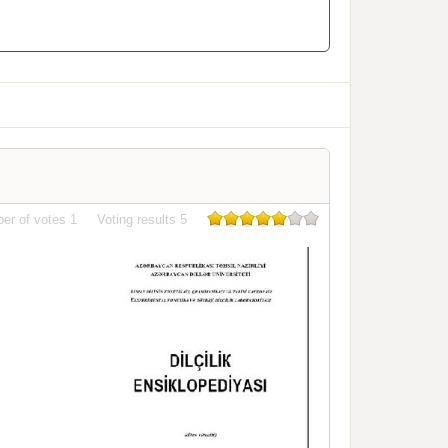
er of votes
1
Voting results
5