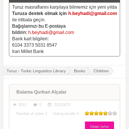
Turuz masraflarını karşılaya bilmemiz için yeni yılda
Turuza destek olmak için
h.beyhadi@gmail.com
ile irtibata geçin.
Bağışlarınızı bu E-postaya
bildirin:
h.beyhadi@gmail.com
Bank kart bilgileri:
6104 3373 5031 8547
Iran Millet Bank
Turuz - Turkic Linguistics Library
Books
Children
Balama Qurban Alçalar
8312
0
2011/9/23
Number of votes
1
Voting results
5