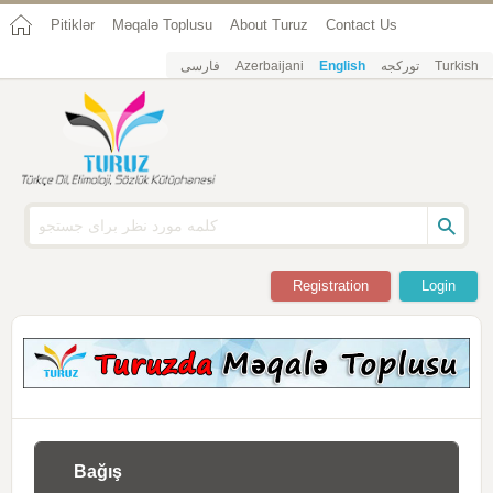
Pitiklər
Məqalə Toplusu
About Turuz
Contact Us
فارسی
Azerbaijani
English
تورکجه
Turkish
Registration
Login
Bağış