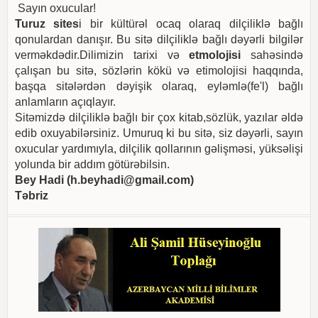
Sayın oxucular!
Turuz sites
i bir kültürəl ocaq olaraq dilçiliklə bağlı
qonulardan danışır. Bu sitə dilçiliklə bağlı dəyərli bilgilər
verməkdədir.Dilimizin tarixi və
etmolojisi
sahəsində
çalışan bu sitə, sözlərin kökü və etimolojisi haqqında,
başqa sitələrdən dəyişik olaraq, eyləmlə(fe'l) bağlı
anlamların açıqlayır.
Sitəmizdə dilçiliklə bağlı bir çox kitab,sözlük, yazılar əldə
edib oxuyabilərsiniz. Umuruq ki bu sitə, siz dəyərli, sayın
oxucular yardımıyla, dilçilik qollarının gəlişməsi, yüksəlişi
yolunda bir addım götürəbilsin.
Bey Hadi (
h.beyhadi@gmail.com
)
Təbriz