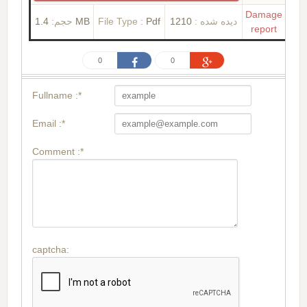
Damage
حجم:
1.4 MB
File Type :
Pdf
1210
دیده شده :
report
0
0
Fullname :*
Email :*
Comment :*
captcha: