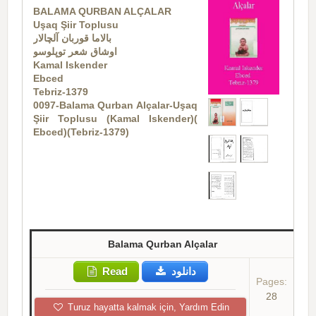
BALAMA QURBAN ALÇALAR
Uşaq Şiir Toplusu
بالاما قوربان آلچا‌لار
اوشاق شعر توپلوسو
Kamal Iskender
Ebced
Tebriz-1379
0097-Balama Qurban Alçalar-Uşaq
Şiir Toplusu (Kamal Iskender)(
Ebced)(Tebriz-1379)
Balama Qurban Alçalar
Read
دانلود
Pages:
28
Turuz hayatta kalmak için, Yardım Edin