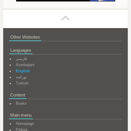
Other Websites
Languages
فارسی
Azerbaijani
English
تورکجه
Turkish
Content
Books
Main menu
Homepage
Pitiklər