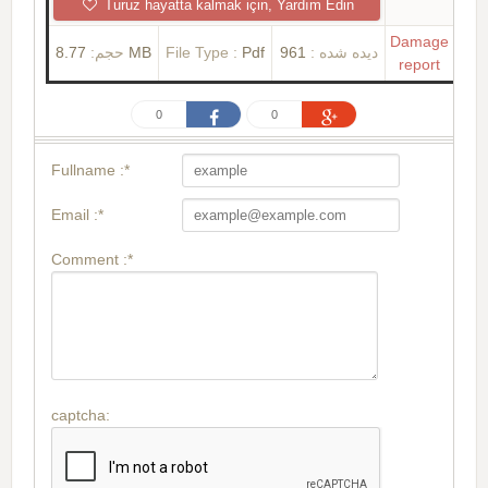
Turuz hayatta kalmak için, Yardım Edin
Damage
حجم:
8.77 MB
File Type :
Pdf
961
دیده شده :
report
0
0
Fullname :*
Email :*
Comment :*
captcha: