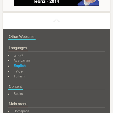
Other Websites
Languages
فارسی
Azerbaijani
English
تورکجه
Turkish
Content
Books
Main menu
Homepage