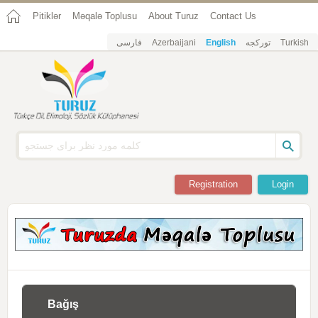
Pitiklər
Məqalə Toplusu
About Turuz
Contact Us
فارسی
Azerbaijani
English
تورکجه
Turkish
Registration
Login
Bağış