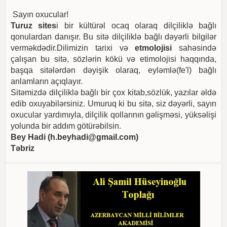
Sayın oxucular!
Turuz sites
i bir kültürəl ocaq olaraq dilçiliklə bağlı
qonulardan danışır. Bu sitə dilçiliklə bağlı dəyərli bilgilər
verməkdədir.Dilimizin tarixi və
etmolojisi
sahəsində
çalışan bu sitə, sözlərin kökü və etimolojisi haqqında,
başqa sitələrdən dəyişik olaraq, eyləmlə(fe'l) bağlı
anlamların açıqlayır.
Sitəmizdə dilçiliklə bağlı bir çox kitab,sözlük, yazılar əldə
edib oxuyabilərsiniz. Umuruq ki bu sitə, siz dəyərli, sayın
oxucular yardımıyla, dilçilik qollarının gəlişməsi, yüksəlişi
yolunda bir addım götürəbilsin.
Bey Hadi (
h.beyhadi@gmail.com
)
Təbriz