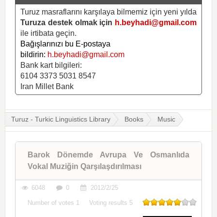
Turuz masraflarını karşılaya bilmemiz için yeni yılda
Turuza destek olmak için
h.beyhadi@gmail.com
ile irtibata geçin.
Bağışlarınızı bu E-postaya
bildirin:
h.beyhadi@gmail.com
Bank kart bilgileri:
6104 3373 5031 8547
Iran Millet Bank
Turuz - Turkic Linguistics Library
Books
Music
Barok Dönemde Avrupa Ve Osmanlıda
Vokal Muziğin Qarşılaşdırılması
6048
0
2012/2/25
Number of votes
1
Voting results
5