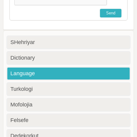
SHehriyar
Dictionary
Language
Turkologi
Mofolojia
Felsefe
Dedekorkut