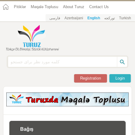
Pitiklər
Məqalə Toplusu
About Turuz
Contact Us
فارسی
Azerbaijani
English
تورکجه
Turkish
Registration
Login
Bağış