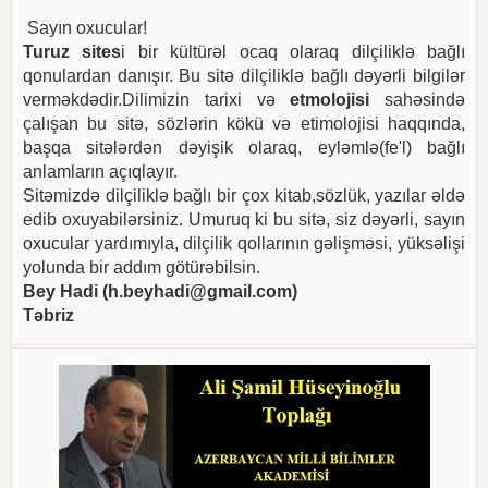
Sayın oxucular!
Turuz sites
i bir kültürəl ocaq olaraq dilçiliklə bağlı
qonulardan danışır. Bu sitə dilçiliklə bağlı dəyərli bilgilər
verməkdədir.Dilimizin tarixi və
etmolojisi
sahəsində
çalışan bu sitə, sözlərin kökü və etimolojisi haqqında,
başqa sitələrdən dəyişik olaraq, eyləmlə(fe'l) bağlı
anlamların açıqlayır.
Sitəmizdə dilçiliklə bağlı bir çox kitab,sözlük, yazılar əldə
edib oxuyabilərsiniz. Umuruq ki bu sitə, siz dəyərli, sayın
oxucular yardımıyla, dilçilik qollarının gəlişməsi, yüksəlişi
yolunda bir addım götürəbilsin.
Bey Hadi (
h.beyhadi@gmail.com
)
Təbriz