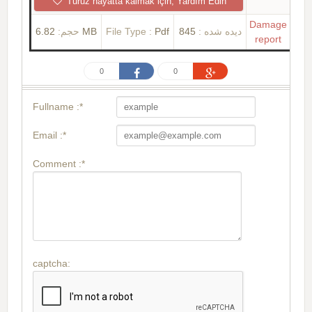
Turuz hayatta kalmak için, Yardım Edin
Damage
حجم:
6.82 MB
File Type :
Pdf
845
دیده شده :
report
0
0
Fullname :*
Email :*
Comment :*
captcha: