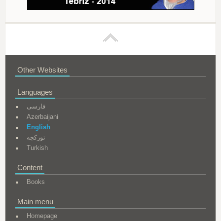
Other Websites
Languages
فارسی
Azerbaijani
English
تورکجه
Turkish
Content
Books
Main menu
Homepage