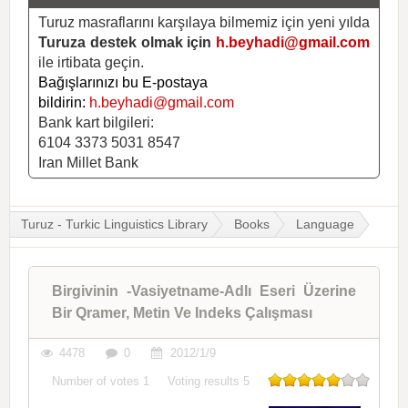
Turuz masraflarını karşılaya bilmemiz için yeni yılda
Turuza destek olmak için
h.beyhadi@gmail.com
ile irtibata geçin.
Bağışlarınızı bu E-postaya
bildirin:
h.beyhadi@gmail.com
Bank kart bilgileri:
6104 3373 5031 8547
Iran Millet Bank
Turuz - Turkic Linguistics Library
Books
Language
Birgivinin -Vasiyetname-Adlı Eseri Üzerine
Bir Qramer, Metin Ve Indeks Çalışması
4478
0
2012/1/9
Number of votes
1
Voting results
5