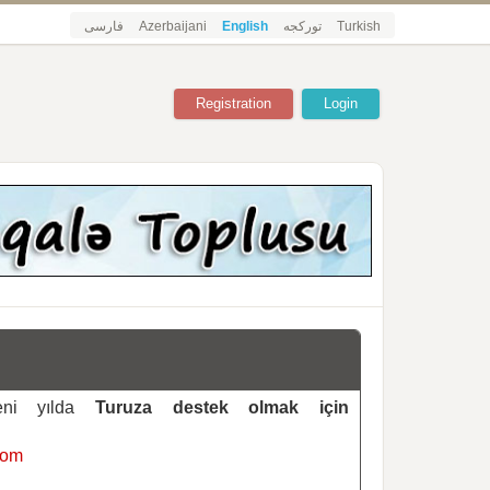
فارسی
Azerbaijani
English
تورکجه
Turkish
Registration
Login
yeni yılda
Turuza destek olmak için
com