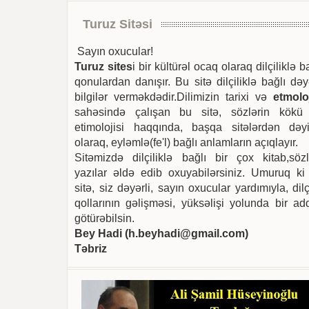
Turuz Sitəsi
Sayın oxucular!
Turuz sites
i bir kültürəl ocaq olaraq dilçiliklə b
qonulardan danışır. Bu sitə dilçiliklə bağlı dəy
bilgilər verməkdədir.Dilimizin tarixi və
etmoloj
sahəsində çalışan bu sitə, sözlərin kökü
etimolojisi haqqında, başqa sitələrdən dəyi
olaraq, eyləmlə(fe'l) bağlı anlamların açıqlayır.
Sitəmizdə dilçiliklə bağlı bir çox kitab,sözl
yazılar əldə edib oxuyabilərsiniz. Umuruq ki
sitə, siz dəyərli, sayın oxucular yardımıyla, dilç
qollarının gəlişməsi, yüksəlişi yolunda bir ad
götürəbilsin.
Bey Hadi (
h.beyhadi@gmail.com
)
Təbriz