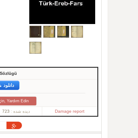
 Sözlügü
دانلود
çin, Yardım Edin
723
دیده شده :
Damage report