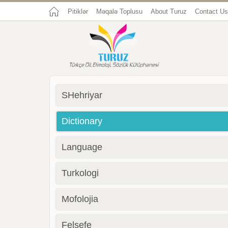
Pitiklər
Məqalə Toplusu
About Turuz
Contact Us
SHehriyar
Dictionary
Language
Turkologi
Mofolojia
Felsefe