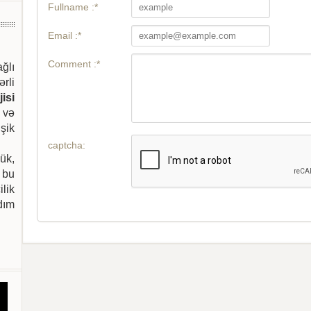
Fullname :*
Email :*
Comment :*
ağlı
ərli
isi
 və
şik
captcha:
ük,
 bu
ilik
dım