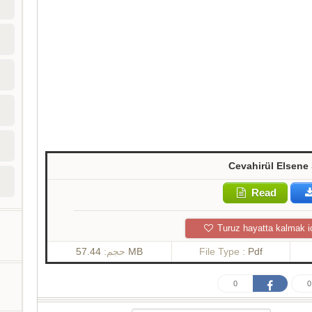
Cevahirül Elsene
Read
Turuz hayatta kalmak i
حجم:
57.44 MB
File Type :
Pdf
0
0