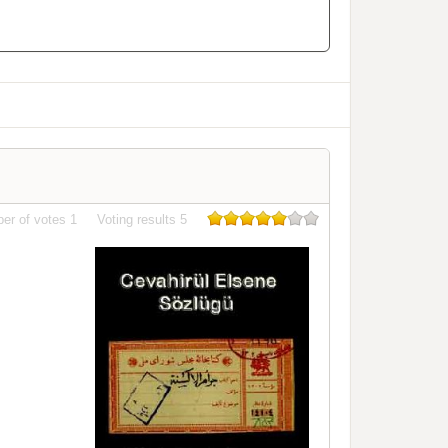
er of votes
1
Voting results
5