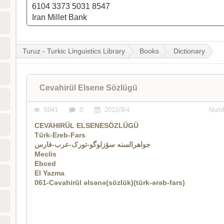
6104 3373 5031 8547
Iran Millet Bank
Turuz - Turkic Linguistics Library
Books
Dictionary
Cevahirül Elsene Sözlügü
5941
0
2011/9/4
Numb
CEVAHIRÜL ELSENESÖZLÜGÜ
Türk-Ereb-Fars
جواهرالسنه سؤزلوگو-تورک-عرب-فارس
Meclis
Ebced
El Yazma
061-Cəvahirül əlsənə(sözlük)(türk-ərəb-fars)