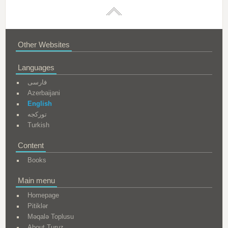
Other Websites
Languages
فارسی
Azerbaijani
English
تورکجه
Turkish
Content
Books
Main menu
Homepage
Pitiklər
Məqalə Toplusu
About Turuz