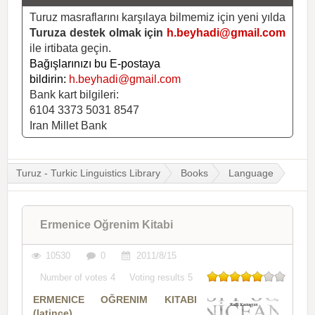
Turuz masraflarını karşılaya bilmemiz için yeni yılda
Turuza destek olmak için
h.beyhadi@gmail.com
ile irtibata geçin.
Bağışlarınızı bu E-postaya
bildirin:
h.beyhadi@gmail.com
Bank kart bilgileri:
6104 3373 5031 8547
Iran Millet Bank
Turuz - Turkic Linguistics Library
Books
Language
Ermenice Oğrenim Kitabi
10530
0
2011/8/15
Number of votes
4
Voting results
5
ERMENICE OĞRENIM KITABI
(latince)