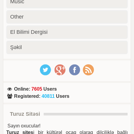
Music
Other
El Bilimi Dergisi
Şəkil
Online
:
7605
Users
Registered
:
40811
Users
Turuz Sitəsi
Sayın oxucular!
Turuz sites
i bir kültürəl ocaq olaraq dilçiliklə bağlı