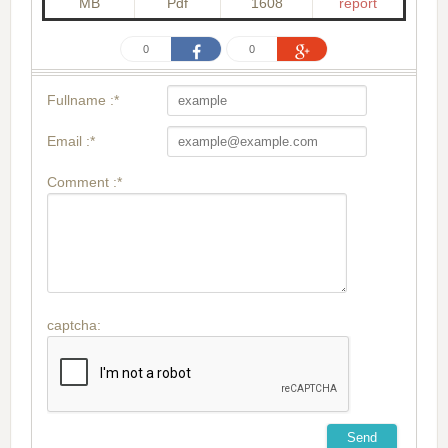
MB
Pdf
1608
report
0
0
Fullname :*
Email :*
Comment :*
captcha: