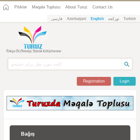
Pitiklər
Məqalə Toplusu
About Turuz
Contact Us
فارسی
Azerbaijani
English
تورکجه
Turkish
Registration
Login
Bağış