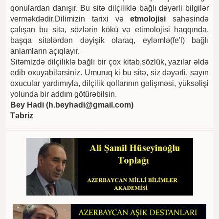
qonulardan danışır. Bu sitə dilçiliklə bağlı dəyərli bilgilər
verməkdədir.Dilimizin tarixi və
etmolojisi
sahəsində
çalışan bu sitə, sözlərin kökü və etimolojisi haqqında,
başqa sitələrdən dəyişik olaraq, eyləmlə(fe'l) bağlı
anlamların açıqlayır.
Sitəmizdə dilçiliklə bağlı bir çox kitab,sözlük, yazılar əldə
edib oxuyabilərsiniz. Umuruq ki bu sitə, siz dəyərli, sayın
oxucular yardımıyla, dilçilik qollarının gəlişməsi, yüksəlişi
yolunda bir addım götürəbilsin.
Bey Hadi (
h.beyhadi@gmail.com
)
Təbriz