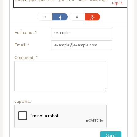
report
0
0
Fullname :*
Email :*
Comment :*
captcha: