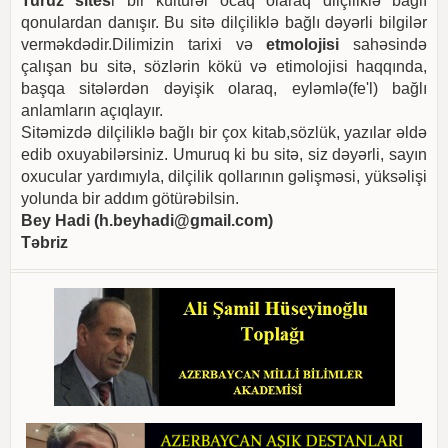
Turuz sites
i bir kültürəl ocaq olaraq dilçiliklə bağlı
qonulardan danışır. Bu sitə dilçiliklə bağlı dəyərli bilgilər
verməkdədir.Dilimizin tarixi və
etmolojisi
sahəsində
çalışan bu sitə, sözlərin kökü və etimolojisi haqqında,
başqa sitələrdən dəyişik olaraq, eyləmlə(fe'l) bağlı
anlamların açıqlayır.
Sitəmizdə dilçiliklə bağlı bir çox kitab,sözlük, yazılar əldə
edib oxuyabilərsiniz. Umuruq ki bu sitə, siz dəyərli, sayın
oxucular yardımıyla, dilçilik qollarının gəlişməsi, yüksəlişi
yolunda bir addım götürəbilsin.
Bey Hadi (
h.beyhadi@gmail.com
)
Təbriz