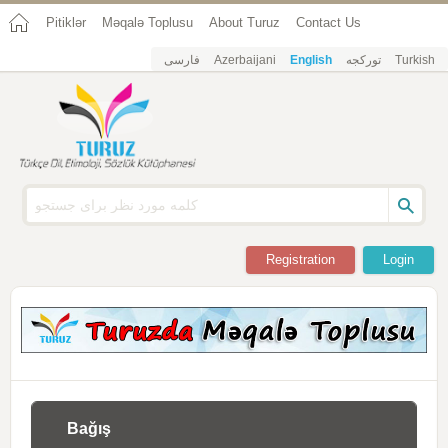
Pitiklər
Məqalə Toplusu
About Turuz
Contact Us
فارسی
Azerbaijani
English
تورکجه
Turkish
Registration
Login
Bağış