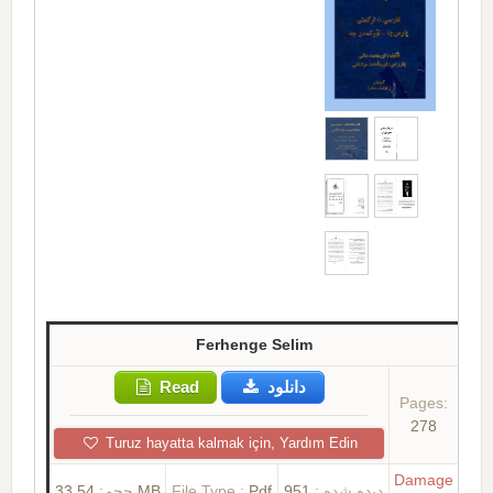
Ferhenge Selim
Read
دانلود
Pages:
278
Turuz hayatta kalmak için, Yardım Edin
Damage
حجم:
33.54 MB
File Type :
Pdf
951
دیده شده :