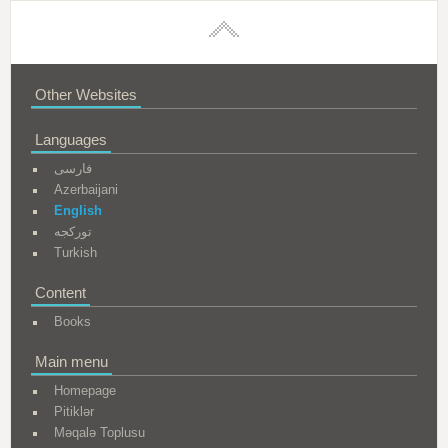
Other Websites
Languages
فارسی
Azerbaijani
English
تورکجه
Turkish
Content
Books
Main menu
Homepage
Pitiklər
Məqalə Toplusu