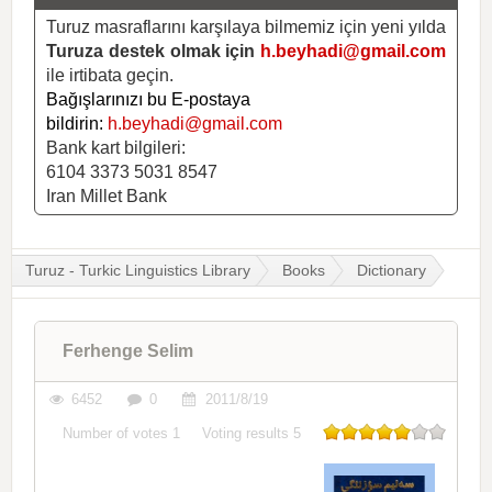
Turuz masraflarını karşılaya bilmemiz için yeni yılda
Turuza destek olmak için
h.beyhadi@gmail.com
ile irtibata geçin.
Bağışlarınızı bu E-postaya
bildirin:
h.beyhadi@gmail.com
Bank kart bilgileri:
6104 3373 5031 8547
Iran Millet Bank
Turuz - Turkic Linguistics Library
Books
Dictionary
Ferhenge Selim
6452
0
2011/8/19
Number of votes
1
Voting results
5