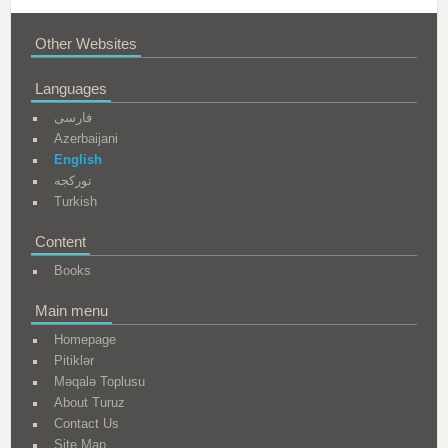
Other Websites
Languages
فارسی
Azerbaijani
English
تورکجه
Turkish
Content
Books
Main menu
Homepage
Pitiklər
Məqalə Toplusu
About Turuz
Contact Us
Site Map