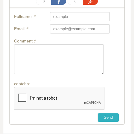
0
0
Fullname :*
Email :*
Comment :*
captcha: