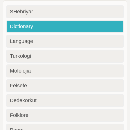
SHehriyar
Dictionary
Language
Turkologi
Mofolojia
Felsefe
Dedekorkut
Folklore
Poem