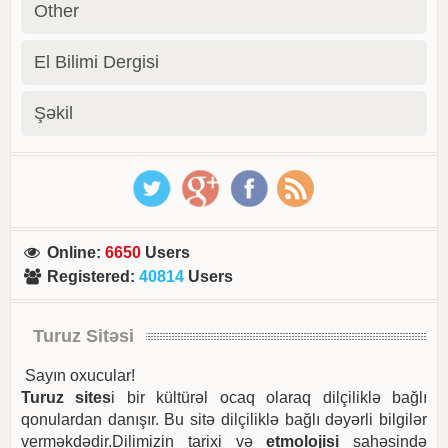
Other
El Bilimi Dergisi
Şəkil
Online
:
6650
Users
Registered
:
40814
Users
Turuz Sitəsi
Sayın oxucular!
Turuz sites
i bir kültürəl ocaq olaraq dilçiliklə bağlı
qonulardan danışır. Bu sitə dilçiliklə bağlı dəyərli bilgilər
verməkdədir.Dilimizin tarixi və
etmolojisi
sahəsində