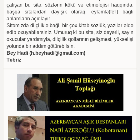
çalışan bu sitə, sözlərin kökü və etimolojisi haqqında,
başqa sitələrdən dəyişik olaraq, eyləmlə(fe'l) bağlı
anlamların açıqlayır.
Sitəmizdə dilçiliklə bağlı bir çox kitab,sözlük, yazılar əldə
edib oxuyabilərsiniz. Umuruq ki bu sitə, siz dəyərli, sayın
oxucular yardımıyla, dilçilik qollarının gəlişməsi, yüksəlişi
yolunda bir addım götürəbilsin.
Bey Hadi (
h.beyhadi@gmail.com
)
Təbriz