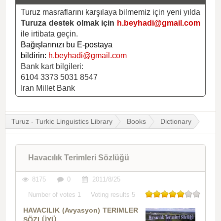
Turuz masraflarını karşılaya bilmemiz için yeni yılda
Turuza destek olmak için
h.beyhadi@gmail.com
ile irtibata geçin.
Bağışlarınızı bu E-postaya
bildirin:
h.beyhadi@gmail.com
Bank kart bilgileri:
6104 3373 5031 8547
Iran Millet Bank
Turuz - Turkic Linguistics Library
Books
Dictionary
Havacılık Terimleri Sözlüğü
8175
0
2011/8/25
Number of votes
1
Voting results
5
HAVACILIK (Avyasyon) TERIMLER
SÖZLÜYÜ