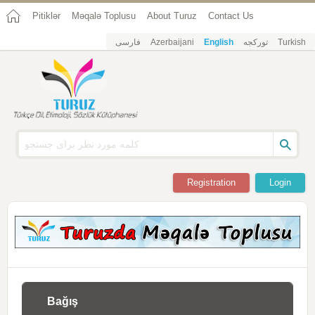
Pitiklər
Məqalə Toplusu
About Turuz
Contact Us
فارسی
Azerbaijani
English
تورکجه
Turkish
Registration
Login
Bağış