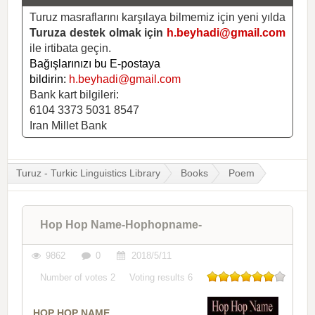
Turuz masraflarını karşılaya bilmemiz için yeni yılda
Turuza destek olmak için
h.beyhadi@gmail.com
ile irtibata geçin.
Bağışlarınızı bu E-postaya
bildirin:
h.beyhadi@gmail.com
Bank kart bilgileri:
6104 3373 5031 8547
Iran Millet Bank
Turuz - Turkic Linguistics Library
Books
Poem
Hop Hop Name-Hophopname-
9862
0
2018/5/11
Number of votes
2
Voting results
6
HOP HOP NAME