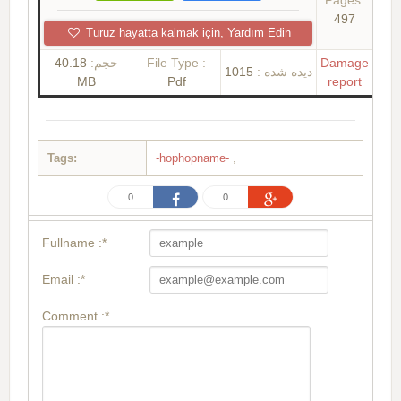
Pages:
497
Turuz hayatta kalmak için, Yardım Edin
40.18
حجم:
File Type :
Damage
1015
دیده شده :
MB
Pdf
report
Tags:
-hophopname-
,
0
0
Fullname :*
Email :*
Comment :*