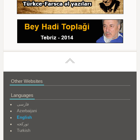
Other Websites
Languages
فارسی
Azerbaijani
English
تورکجه
Turkish