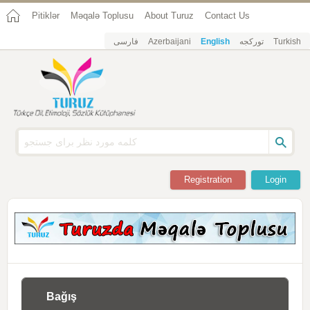
Pitiklər
Məqalə Toplusu
About Turuz
Contact Us
فارسی
Azerbaijani
English
تورکجه
Turkish
Registration
Login
Bağış