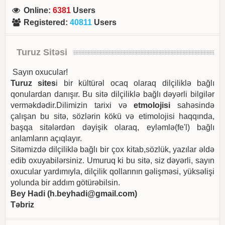
Online
:
6381
Users
Registered
:
40811
Users
Turuz Sitəsi
Sayın oxucular!
Turuz sites
i bir kültürəl ocaq olaraq dilçiliklə bağlı
qonulardan danışır. Bu sitə dilçiliklə bağlı dəyərli bilgilər
verməkdədir.Dilimizin tarixi və
etmolojisi
sahəsində
çalışan bu sitə, sözlərin kökü və etimolojisi haqqında,
başqa sitələrdən dəyişik olaraq, eyləmlə(fe'l) bağlı
anlamların açıqlayır.
Sitəmizdə dilçiliklə bağlı bir çox kitab,sözlük, yazılar əldə
edib oxuyabilərsiniz. Umuruq ki bu sitə, siz dəyərli, sayın
oxucular yardımıyla, dilçilik qollarının gəlişməsi, yüksəlişi
yolunda bir addım götürəbilsin.
Bey Hadi (
h.beyhadi@gmail.com
)
Təbriz