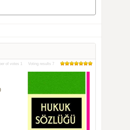
er of votes
1
Voting results
7
)