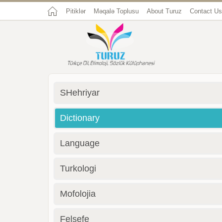
Pitiklər
Məqalə Toplusu
About Turuz
Contact Us
SHehriyar
Dictionary
Language
Turkologi
Mofolojia
Felsefe