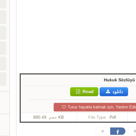
Hukuk Sözlüyü 
Read
دانلود
Turuz hayatta kalmak için, Yardım Edi
حجم:
980.49 KB
File Type :
Pdf
0
0