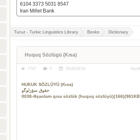
6104 3373 5031 8547
Iran Millet Bank
Turuz - Turkic Linguistics Library
Books
Dictionary
Huquq Sözlügü (Kısa)
7747
0
2016/10/19
Numb
HUKUK SÖZLÜYÜ (Kısa)
حقوق سؤزلوگو
0038-Əşanlam qısa sözlük (huquq sözlüyü)(166)(981KB