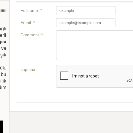
Fullname :*
Email :*
ağlı
Comment :*
ərli
isi
 və
şik
ük,
captcha:
 bu
ilik
dım