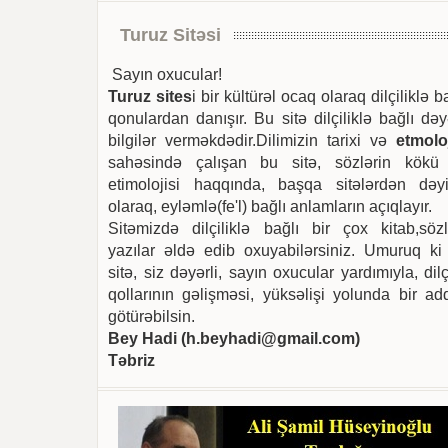
Turuz Sitəsi
Sayın oxucular!
Turuz sites
i bir kültürəl ocaq olaraq dilçiliklə b
qonulardan danışır. Bu sitə dilçiliklə bağlı dəy
bilgilər verməkdədir.Dilimizin tarixi və
etmoloj
sahəsində çalışan bu sitə, sözlərin kökü
etimolojisi haqqında, başqa sitələrdən dəyi
olaraq, eyləmlə(fe'l) bağlı anlamların açıqlayır.
Sitəmizdə dilçiliklə bağlı bir çox kitab,sözl
yazılar əldə edib oxuyabilərsiniz. Umuruq ki
sitə, siz dəyərli, sayın oxucular yardımıyla, dilç
qollarının gəlişməsi, yüksəlişi yolunda bir ad
götürəbilsin.
Bey Hadi (
h.beyhadi@gmail.com
)
Təbriz