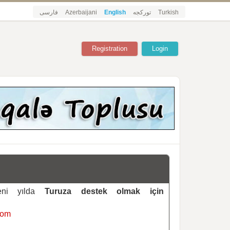
فارسی
Azerbaijani
English
تورکجه
Turkish
Registration
Login
yeni yılda
Turuza destek olmak için
com