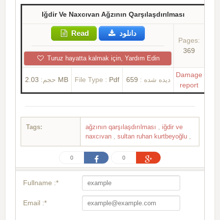
Iğdir Ve Naxcıvan Ağzının Qarşılaşdırılması
Read
دانلود
Pages:
369
Turuz hayatta kalmak için, Yardım Edin
Damage
حجم:
2.03 MB
File Type :
Pdf
659
دیده شده :
report
Tags:
ağzının qarşılaşdırılması
,
iğdir ve
naxcıvan
,
sultan ruhan kurtbeyoğlu
,
0
0
Fullname :*
Email :*