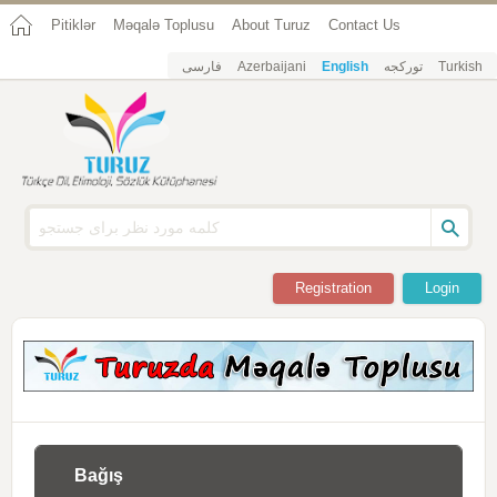
Pitiklər
Məqalə Toplusu
About Turuz
Contact Us
فارسی
Azerbaijani
English
تورکجه
Turkish
Registration
Login
Bağış