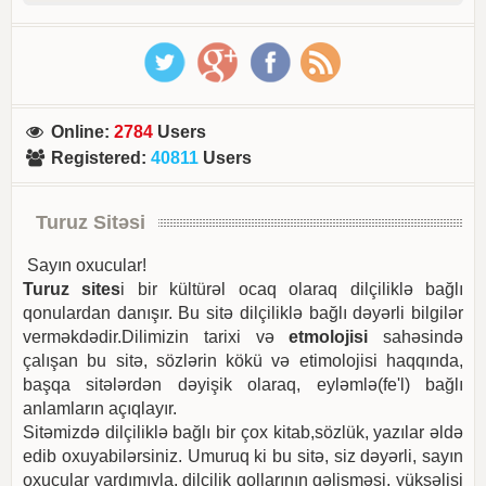
Online
:
2784
Users
Registered
:
40811
Users
Turuz Sitəsi
Sayın oxucular!
Turuz sites
i bir kültürəl ocaq olaraq dilçiliklə bağlı
qonulardan danışır. Bu sitə dilçiliklə bağlı dəyərli bilgilər
verməkdədir.Dilimizin tarixi və
etmolojisi
sahəsində
çalışan bu sitə, sözlərin kökü və etimolojisi haqqında,
başqa sitələrdən dəyişik olaraq, eyləmlə(fe'l) bağlı
anlamların açıqlayır.
Sitəmizdə dilçiliklə bağlı bir çox kitab,sözlük, yazılar əldə
edib oxuyabilərsiniz. Umuruq ki bu sitə, siz dəyərli, sayın
oxucular yardımıyla, dilçilik qollarının gəlişməsi, yüksəlişi