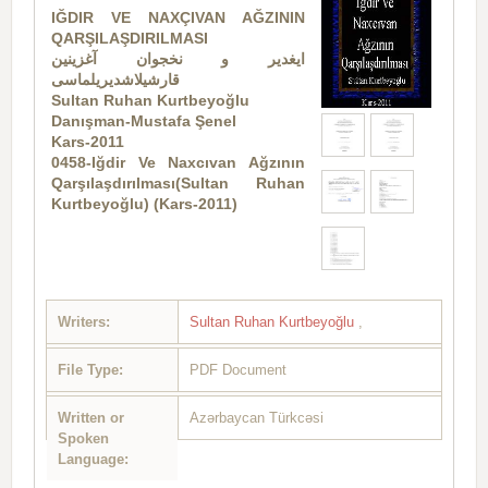
IĞDIR VE NAXÇIVAN AĞZININ
QARŞILAŞDIRILMASI
ایغدیر و نخجوان آغزینین
قارشیلاشدیریلماسی
Sultan Ruhan Kurtbeyoğlu
Danışman-Mustafa Şenel
Kars-2011
0458-Iğdir Ve Naxcıvan Ağzının
Qarşılaşdırılması(Sultan Ruhan
Kurtbeyoğlu) (Kars-2011)
Writers:
Sultan Ruhan Kurtbeyoğlu
,
File Type:
PDF Document
Written or
Azərbaycan Türkcəsi
Spoken
Language: