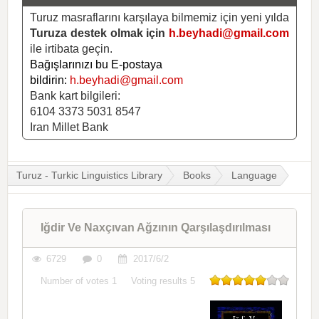
Turuz masraflarını karşılaya bilmemiz için yeni yılda
Turuza destek olmak için
h.beyhadi@gmail.com
ile irtibata geçin.
Bağışlarınızı bu E-postaya
bildirin:
h.beyhadi@gmail.com
Bank kart bilgileri:
6104 3373 5031 8547
Iran Millet Bank
Turuz - Turkic Linguistics Library
Books
Language
Iğdir Ve Naxçıvan Ağzının Qarşılaşdırılması
6729
0
2017/6/2
Number of votes
1
Voting results
5