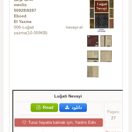
meclis
50928\9287
Ebced
El Yazma
006-Luğati nəvayi-əl
yazma(10.059KB)
Luğati Nevayi
Read
دانلود
Pages:
27
Turuz hayatta kalmak için, Yardım Edin