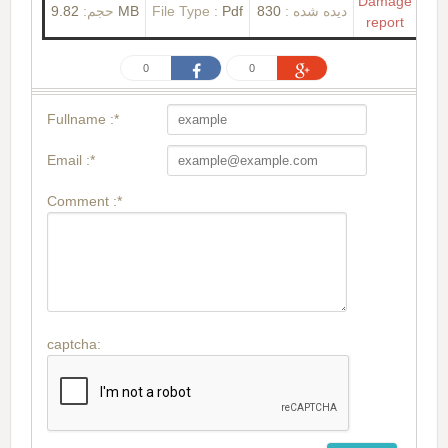
Damage
حجم:
9.82 MB
File Type :
Pdf
830
دیده شده :
report
0
0
Fullname :*
Email :*
Comment :*
captcha: