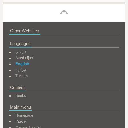
Other Websites
Languages
فارسی
Azerbaijani
English
تورکجه
Turkish
Content
Books
Main menu
Homepage
Pitiklər
Məqalə Toplusu