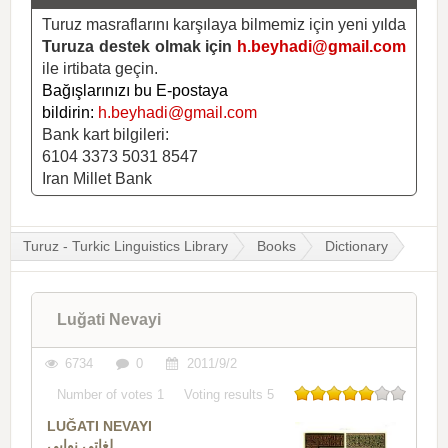
Turuz masraflarını karşılaya bilmemiz için yeni yılda
Turuza destek olmak için
h.beyhadi@gmail.com
ile irtibata geçin.
Bağışlarınızı bu E-postaya
bildirin:
h.beyhadi@gmail.com
Bank kart bilgileri:
6104 3373 5031 8547
Iran Millet Bank
Turuz - Turkic Linguistics Library
Books
Dictionary
Luğati Nevayi
6734
0
2011/9/2
Number of votes
1
Voting results
5
LUĞATI NEVAYI
لغاتی نوایی