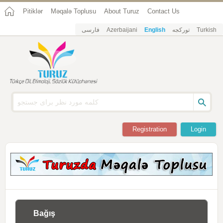
Pitiklər
Məqalə Toplusu
About Turuz
Contact Us
فارسی
Azerbaijani
English
تورکجه
Turkish
Registration
Login
Bağış