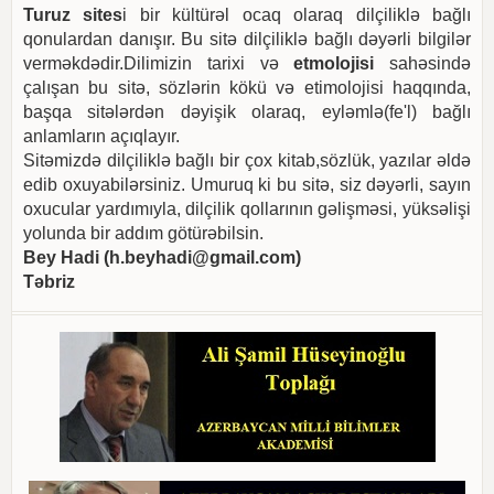
Turuz sites
i bir kültürəl ocaq olaraq dilçiliklə bağlı
qonulardan danışır. Bu sitə dilçiliklə bağlı dəyərli bilgilər
verməkdədir.Dilimizin tarixi və
etmolojisi
sahəsində
çalışan bu sitə, sözlərin kökü və etimolojisi haqqında,
başqa sitələrdən dəyişik olaraq, eyləmlə(fe'l) bağlı
anlamların açıqlayır.
Sitəmizdə dilçiliklə bağlı bir çox kitab,sözlük, yazılar əldə
edib oxuyabilərsiniz. Umuruq ki bu sitə, siz dəyərli, sayın
oxucular yardımıyla, dilçilik qollarının gəlişməsi, yüksəlişi
yolunda bir addım götürəbilsin.
Bey Hadi (
h.beyhadi@gmail.com
)
Təbriz