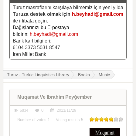
Turuz masraflarını karşılaya bilmemiz için yeni yılda
Turuza destek olmak için
h.beyhadi@gmail.com
ile irtibata geçin.
Bağışlarınızı bu E-postaya
bildirin:
h.beyhadi@gmail.com
Bank kart bilgileri:
6104 3373 5031 8547
Iran Millet Bank
Turuz - Turkic Linguistics Library
Books
Music
Muqamat Ve Ibrahim Peyğember
6834
0
2011/11/29
Number of votes
1
Voting results
5