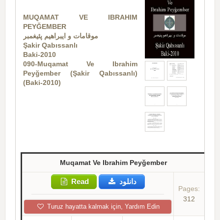
MUQAMAT VE IBRAHIM
PEYĞEMBER
موقامات و ایبراهیم پئیغمبر
Şakir Qabıssanlı
Baki-2010
090-Muqamat Ve Ibrahim
Peyğember (Şakir Qabıssanlı)
(Baki-2010)
Muqamat Ve Ibrahim Peyğember
Read
دانلود
Pages:
312
Turuz hayatta kalmak için, Yardım Edin