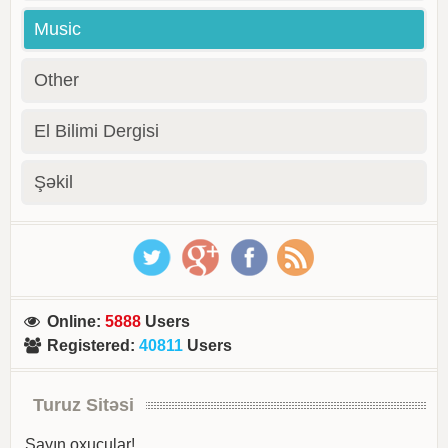
Music
Other
El Bilimi Dergisi
Şəkil
Online
:
5888
Users
Registered
:
40811
Users
Turuz Sitəsi
Sayın oxucular!