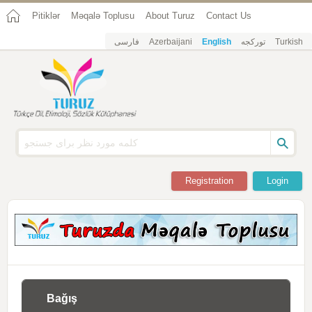
Pitiklər
Məqalə Toplusu
About Turuz
Contact Us
فارسی
Azerbaijani
English
تورکجه
Turkish
Registration
Login
Bağış