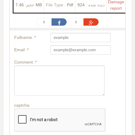
Damage
حجم:
7.46 MB
File Type :
Pdf
924
دیده شده :
report
0
0
Fullname :*
Email :*
Comment :*
captcha: