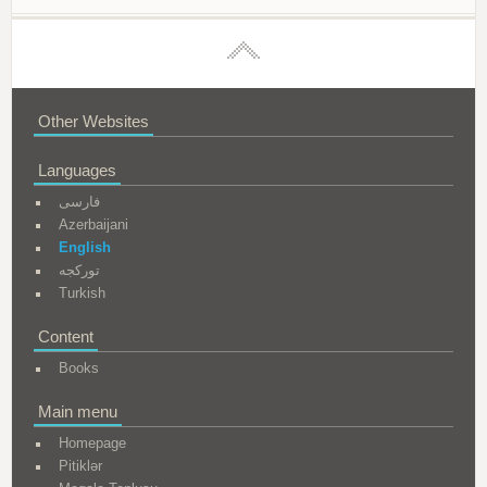
Other Websites
Languages
فارسی
Azerbaijani
English
تورکجه
Turkish
Content
Books
Main menu
Homepage
Pitiklər