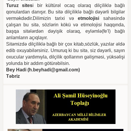
Turuz sites
i bir kültürəl ocaq olaraq dilçiliklə bağlı
qonulardan danışır. Bu sitə dilçiliklə bağlı dəyərli bilgilər
verməkdədir.Dilimizin tarixi və
etmolojisi
sahəsində
çalışan bu sitə, sözlərin kökü və etimolojisi haqqında,
başqa sitələrdən dəyişik olaraq, eyləmlə(fe'l) bağlı
anlamların açıqlayır.
Sitəmizdə dilçiliklə bağlı bir çox kitab,sözlük, yazılar əldə
edib oxuyabilərsiniz. Umuruq ki bu sitə, siz dəyərli, sayın
oxucular yardımıyla, dilçilik qollarının gəlişməsi, yüksəlişi
yolunda bir addım götürəbilsin.
Bey Hadi (
h.beyhadi@gmail.com
)
Təbriz