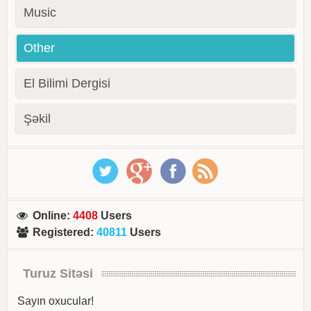
Music
Other
El Bilimi Dergisi
Şəkil
Online
:
4408
Users
Registered
:
40811
Users
Turuz Sitəsi
Sayın oxucular!