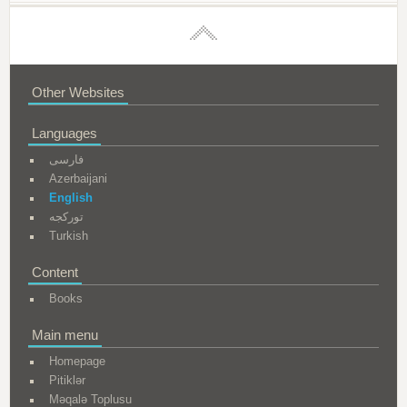
Other Websites
Languages
فارسی
Azerbaijani
English
تورکجه
Turkish
Content
Books
Main menu
Homepage
Pitiklər
Məqalə Toplusu