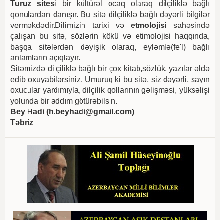
Turuz sites
i bir kültürəl ocaq olaraq dilçiliklə bağlı
qonulardan danışır. Bu sitə dilçiliklə bağlı dəyərli bilgilər
verməkdədir.Dilimizin tarixi və
etmolojisi
sahəsində
çalışan bu sitə, sözlərin kökü və etimolojisi haqqında,
başqa sitələrdən dəyişik olaraq, eyləmlə(fe'l) bağlı
anlamların açıqlayır.
Sitəmizdə dilçiliklə bağlı bir çox kitab,sözlük, yazılar əldə
edib oxuyabilərsiniz. Umuruq ki bu sitə, siz dəyərli, sayın
oxucular yardımıyla, dilçilik qollarının gəlişməsi, yüksəlişi
yolunda bir addım götürəbilsin.
Bey Hadi (
h.beyhadi@gmail.com
)
Təbriz