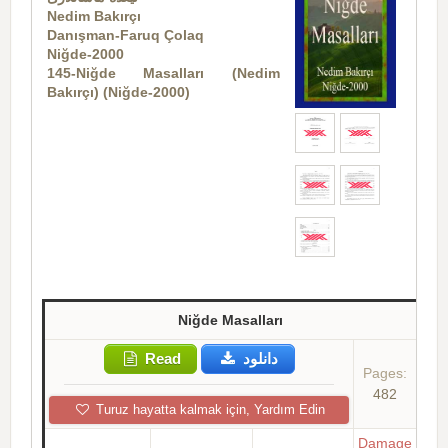
Nedim Bakırçı
Danışman-Faruq Çolaq
Niğde-2000
145-Niğde Masalları (Nedim
Bakırçı) (Niğde-2000)
Niğde Masalları
Read
دانلود
Pages:
482
Turuz hayatta kalmak için, Yardım Edin
Damage