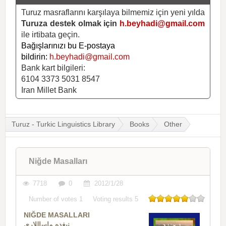
Turuz masraflarını karşılaya bilmemiz için yeni yılda
Turuza destek olmak için
h.beyhadi@gmail.com
ile irtibata geçin.
Bağışlarınızı bu E-postaya
bildirin:
h.beyhadi@gmail.com
Bank kart bilgileri:
6104 3373 5031 8547
Iran Millet Bank
Turuz - Turkic Linguistics Library
Books
Other
Niğde Masalları
7718
0
2012/1/28
Number of votes
1
Voting results
5
NIĞDE MASALLARI
نیغده ماساللاری