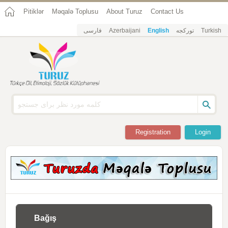
Pitiklər
Məqalə Toplusu
About Turuz
Contact Us
فارسی
Azerbaijani
English
تورکجه
Turkish
Registration
Login
Bağış