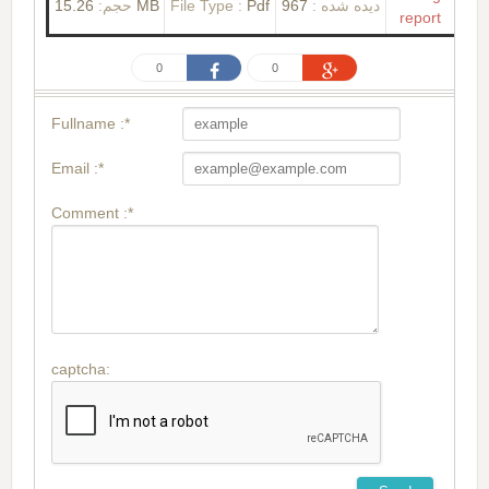
حجم:
15.26 MB
File Type :
Pdf
967
دیده شده :
report
0
0
Fullname :*
Email :*
Comment :*
captcha: