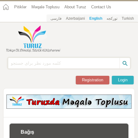
Pitiklər
Məqalə Toplusu
About Turuz
Contact Us
فارسی
Azerbaijani
English
تورکجه
Turkish
Registration
Login
Bağış