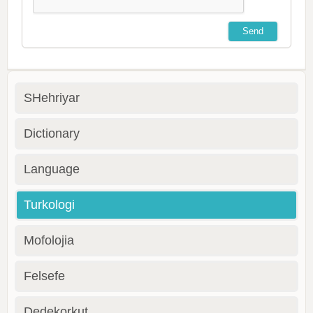
SHehriyar
Dictionary
Language
Turkologi
Mofolojia
Felsefe
Dedekorkut