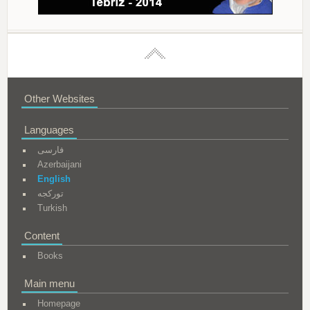
Other Websites
Languages
فارسی
Azerbaijani
English
تورکجه
Turkish
Content
Books
Main menu
Homepage