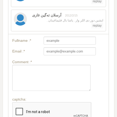
replay
آرسلان ته‌گین غازی
2012/2/15
ایشین دوز دی اللر وار . یاشا بال قئیماغینان .
replay
Fullname :*
Email :*
Comment :*
captcha: