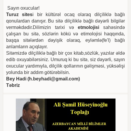
Sayın oxucular!
Turuz sites
i bir kültürəl ocaq olaraq dilçiliklə bağlı
qonulardan danışır. Bu sitə dilçiliklə bağlı dəyərli bilgilər
verməkdədir.Dilimizin tarixi və
etmolojisi
sahəsində
çalışan bu sitə, sözlərin kökü və etimolojisi haqqında,
başqa sitələrdən dəyişik olaraq, eyləmlə(fe'l) bağlı
anlamların açıqlayır.
Sitəmizdə dilçiliklə bağlı bir çox kitab,sözlük, yazılar əldə
edib oxuyabilərsiniz. Umuruq ki bu sitə, siz dəyərli, sayın
oxucular yardımıyla, dilçilik qollarının gəlişməsi, yüksəlişi
yolunda bir addım götürəbilsin.
Bey Hadi (
h.beyhadi@gmail.com
)
Təbriz