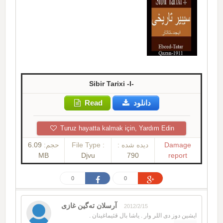
Sibir Tarixi -I-
Read
دانلود
Turuz hayatta kalmak için, Yardım Edin
6.09
حجم:
File Type :
دیده شده :
Damage
MB
Djvu
790
report
0
0
آرسلان ته‌گین غازی
2012/2/15
ایشین دوز دی اللر وار . یاشا بال قئیماغینان .