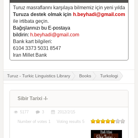
Turuz masraflarını karşılaya bilmemiz için yeni yılda
Turuza destek olmak için
h.beyhadi@gmail.com
ile irtibata geçin.
Bağışlarınızı bu E-postaya
bildirin:
h.beyhadi@gmail.com
Bank kart bilgileri:
6104 3373 5031 8547
Iran Millet Bank
Turuz - Turkic Linguistics Library
Books
Turkologi
Sibir Tarixi -I-
5177
3
2012/2/15
Number of votes
1
Voting results
5