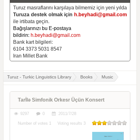
Turuz masraflarını karşılaya bilmemiz için yeni yılda
Turuza destek olmak için
h.beyhadi@gmail.com
ile irtibata geçin.
Bağışlarınızı bu E-postaya
bildirin:
h.beyhadi@gmail.com
Bank kart bilgileri:
6104 3373 5031 8547
Iran Millet Bank
Turuz - Turkic Linguistics Library
Books
Music
Tarİlə Simfonik Orkesr Üçün Konsert
9297
0
2011/7/28
Number of votes
1
Voting results
3