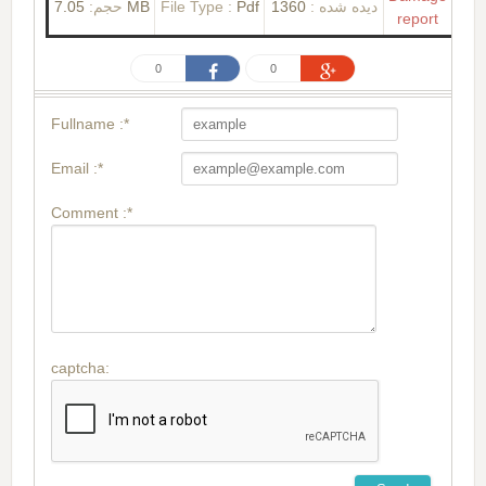
حجم:
7.05 MB
File Type :
Pdf
1360
دیده شده :
report
0
0
Fullname :*
Email :*
Comment :*
captcha: