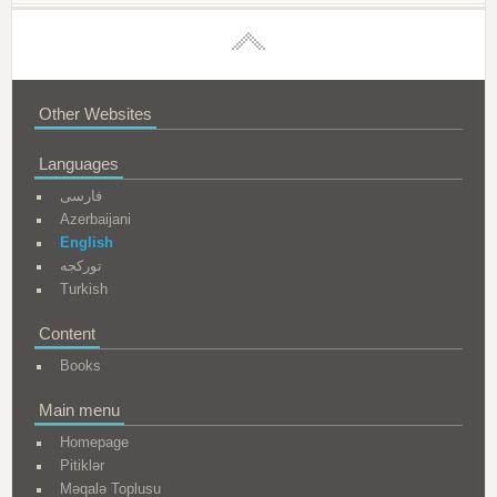
Other Websites
Languages
فارسی
Azerbaijani
English
تورکجه
Turkish
Content
Books
Main menu
Homepage
Pitiklər
Məqalə Toplusu