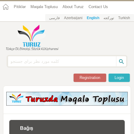
Pitiklər
Məqalə Toplusu
About Turuz
Contact Us
فارسی
Azerbaijani
English
تورکجه
Turkish
Registration
Login
Bağış