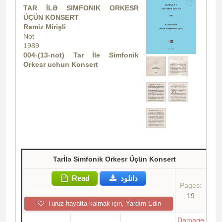
TAR İLƏ SIMFONIK ORKESR
ÜÇÜN KONSERT
Ramiz Mirişli
Not
1989
004-(13-not) Tar İle Simfonik
Orkesr uchun Konsert
Tarİlə Simfonik Orkesr Üçün Konsert
Read
دانلود
Pages:
19
Turuz hayatta kalmak için, Yardım Edin
Damage