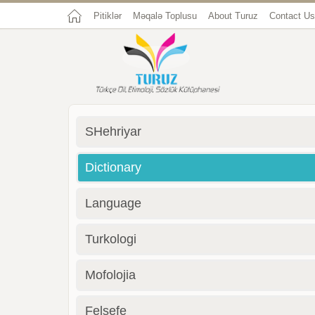
Pitiklər
Məqalə Toplusu
About Turuz
Contact Us
SHehriyar
Dictionary
Language
Turkologi
Mofolojia
Felsefe