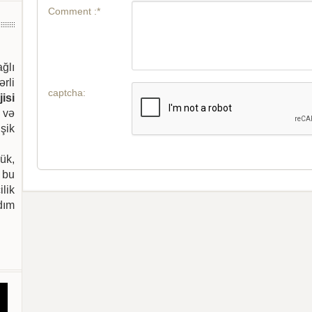
Comment :*
ağlı
ərli
captcha:
isi
 və
şik
ük,
 bu
ilik
dım