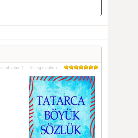
er of votes
1
Voting results
7