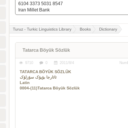
6104 3373 5031 8547
Iran Millet Bank
Turuz - Turkic Linguistics Library
Books
Dictionary
Tatarca Böyük Sözlük
9710
0
2011/8/4
Numb
TATARCA BÖYÜK SÖZLÜK
تاتارجا بؤیؤک سؤزلؤک
Latin
0004-(11)Tatarca Böyük Sözlük