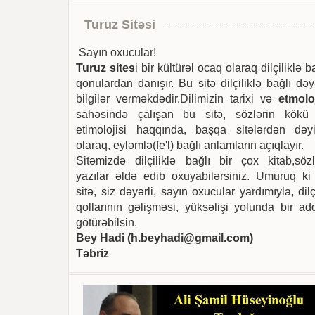
Turuz Sitəsi
Sayın oxucular!
Turuz sites
i bir kültürəl ocaq olaraq dilçiliklə b
qonulardan danışır. Bu sitə dilçiliklə bağlı dəy
bilgilər verməkdədir.Dilimizin tarixi və
etmoloj
sahəsində çalışan bu sitə, sözlərin kökü
etimolojisi haqqında, başqa sitələrdən dəyi
olaraq, eyləmlə(fe'l) bağlı anlamların açıqlayır.
Sitəmizdə dilçiliklə bağlı bir çox kitab,sözl
yazılar əldə edib oxuyabilərsiniz. Umuruq ki
sitə, siz dəyərli, sayın oxucular yardımıyla, dilç
qollarının gəlişməsi, yüksəlişi yolunda bir ad
götürəbilsin.
Bey Hadi (
h.beyhadi@gmail.com
)
Təbriz