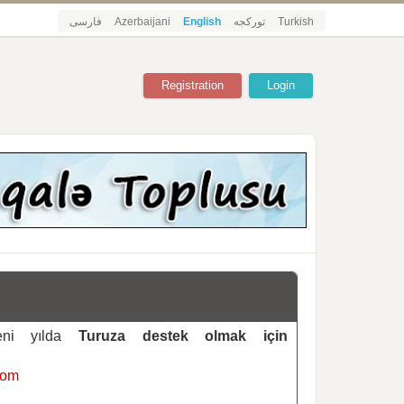
فارسی
Azerbaijani
English
تورکجه
Turkish
Registration
Login
yeni yılda
Turuza destek olmak için
com