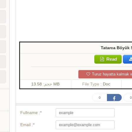
Tatarca Böyük 
Read
Turuz hayatta kalmak i
حجم:
13.58 MB
File Type :
Doc
0
0
Fullname :*
Email :*