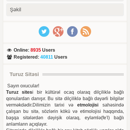
Şəkil
Online
:
8935
Users
Registered
:
40811
Users
Turuz Sitəsi
Sayın oxucular!
Turuz sites
i bir kültürəl ocaq olaraq dilçiliklə bağlı
qonulardan danışır. Bu sitə dilçiliklə bağlı dəyərli bilgilər
verməkdədir.Dilimizin tarixi və
etmolojisi
sahəsində
çalışan bu sitə, sözlərin kökü və etimolojisi haqqında,
başqa sitələrdən dəyişik olaraq, eyləmlə(fe'l) bağlı
anlamların açıqlayır.