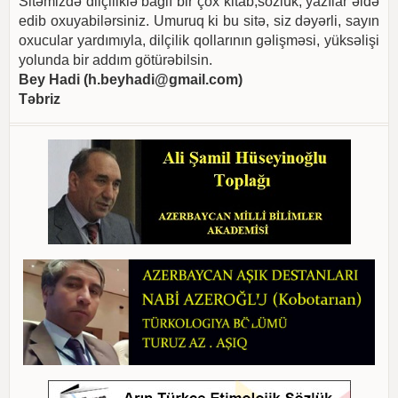
Sitəmizdə dilçiliklə bağlı bir çox kitab,sözlük, yazılar əldə
edib oxuyabilərsiniz. Umuruq ki bu sitə, siz dəyərli, sayın
oxucular yardımıyla, dilçilik qollarının gəlişməsi, yüksəlişi
yolunda bir addım götürəbilsin.
Bey Hadi (
h.beyhadi@gmail.com
)
Təbriz