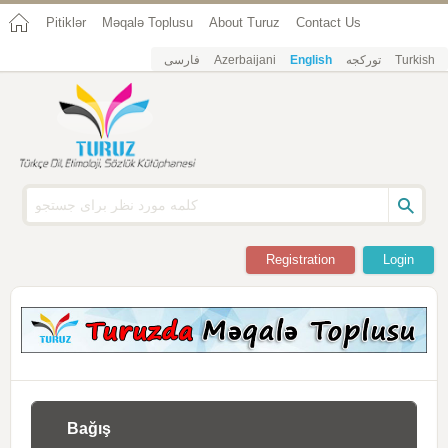
Pitiklər
Məqalə Toplusu
About Turuz
Contact Us
فارسی
Azerbaijani
English
تورکجه
Turkish
Registration
Login
Bağış