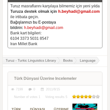
Turuz masraflarını karşılaya bilmemiz için yeni yılda
Turuza destek olmak için
h.beyhadi@gmail.com
ile irtibata geçin.
Bağışlarınızı bu E-postaya
bildirin:
h.beyhadi@gmail.com
Bank kart bilgileri:
6104 3373 5031 8547
Iran Millet Bank
Turuz - Turkic Linguistics Library
Books
Language
Türk Dünyasi Üzerine Incelemeler
7199
0
2011/8/15
Number of votes
1
Voting results
5
TÜRK DÜNYASI ÜZERINE