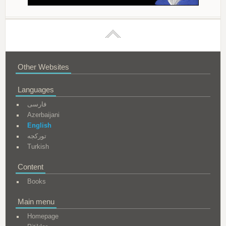
Other Websites
Languages
فارسی
Azerbaijani
English
تورکجه
Turkish
Content
Books
Main menu
Homepage