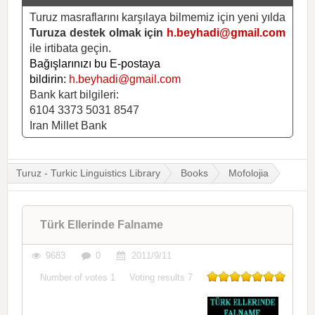
Turuz masraflarını karşılaya bilmemiz için yeni yılda
Turuza destek olmak için
h.beyhadi@gmail.com
ile irtibata geçin.
Bağışlarınızı bu E-postaya
bildirin:
h.beyhadi@gmail.com
Bank kart bilgileri:
6104 3373 5031 8547
Iran Millet Bank
Turuz - Turkic Linguistics Library
Books
Mofolojia
Türk Ellerinde Falname
9683
0
2011/9/11
Number of votes
1
Voting results
7