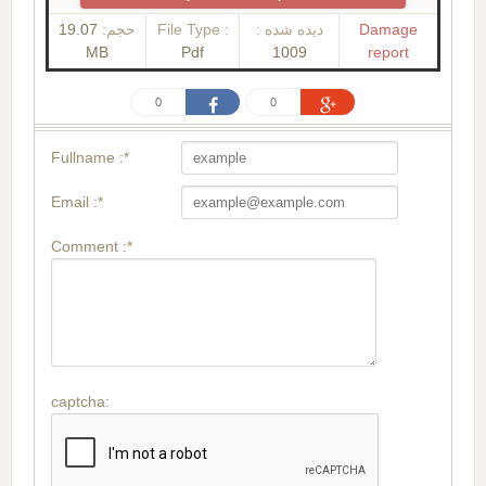
19.07
حجم:
File Type :
دیده شده :
Damage
MB
Pdf
1009
report
0
0
Fullname :*
Email :*
Comment :*
captcha: