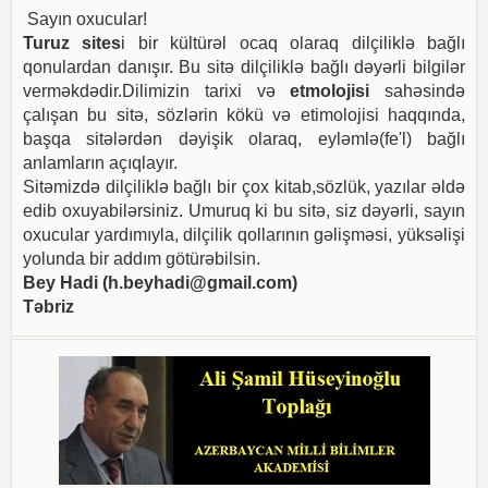
Sayın oxucular!
Turuz sites
i bir kültürəl ocaq olaraq dilçiliklə bağlı
qonulardan danışır. Bu sitə dilçiliklə bağlı dəyərli bilgilər
verməkdədir.Dilimizin tarixi və
etmolojisi
sahəsində
çalışan bu sitə, sözlərin kökü və etimolojisi haqqında,
başqa sitələrdən dəyişik olaraq, eyləmlə(fe'l) bağlı
anlamların açıqlayır.
Sitəmizdə dilçiliklə bağlı bir çox kitab,sözlük, yazılar əldə
edib oxuyabilərsiniz. Umuruq ki bu sitə, siz dəyərli, sayın
oxucular yardımıyla, dilçilik qollarının gəlişməsi, yüksəlişi
yolunda bir addım götürəbilsin.
Bey Hadi (
h.beyhadi@gmail.com
)
Təbriz