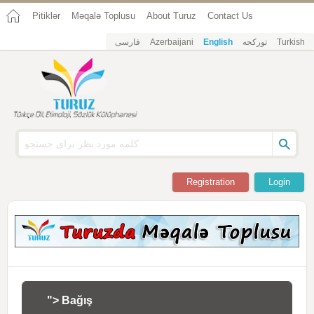
Pitiklər
Məqalə Toplusu
About Turuz
Contact Us
فارسی
Azerbaijani
English
تورکجه
Turkish
Registration
Login
"> Bağış