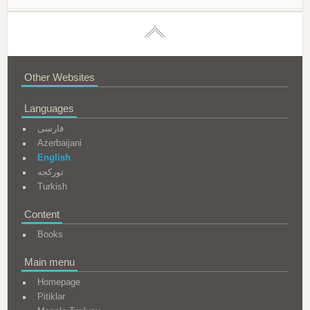
Other Websites
Languages
فارسی
Azerbaijani
English
تورکجه
Turkish
Content
Books
Main menu
Homepage
Pitiklər