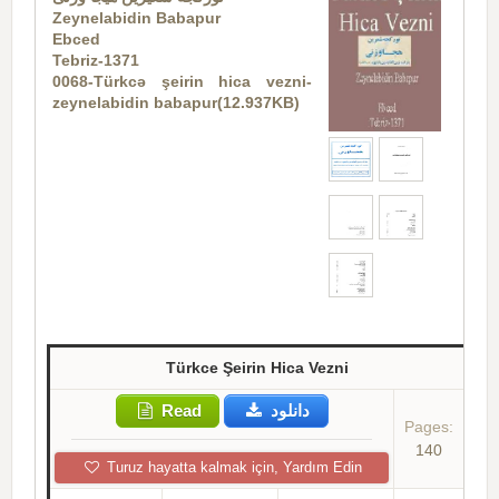
Zeynelabidin Babapur
Ebced
Tebriz-1371
0068-Türkcə şeirin hica vezni-
zeynelabidin babapur(12.937KB)
Türkce Şeirin Hica Vezni
Read
دانلود
Pages:
140
Turuz hayatta kalmak için, Yardım Edin