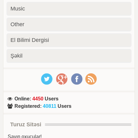
Music
Other
El Bilimi Dergisi
Şəkil
Online
:
4450
Users
Registered
:
40811
Users
Turuz Sitəsi
Sayın oxucular!