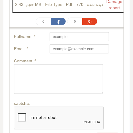
Damage
حجم:
2.43 MB
File Type :
Pdf
770
دیده شده :
report
0
0
Fullname :*
Email :*
Comment :*
captcha: