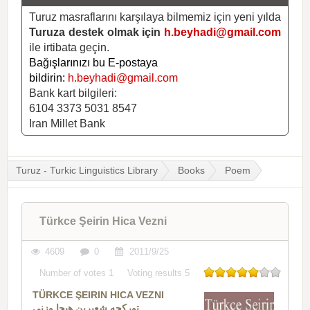
Turuz masraflarını karşılaya bilmemiz için yeni yılda
Turuza destek olmak için
h.beyhadi@gmail.com
ile irtibata geçin.
Bağışlarınızı bu E-postaya
bildirin:
h.beyhadi@gmail.com
Bank kart bilgileri:
6104 3373 5031 8547
Iran Millet Bank
Turuz - Turkic Linguistics Library
Books
Poem
Türkce Şeirin Hica Vezni
4609
0
2011/9/25
Number of votes
1
Voting results
5
TÜRKCE ŞEIRIN HICA VEZNI
تورکجه شعیرین هیجا وزنی