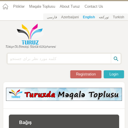
Pitiklər
Məqalə Toplusu
About Turuz
Contact Us
فارسی
Azerbaijani
English
تورکجه
Turkish
Registration
Login
Bağış