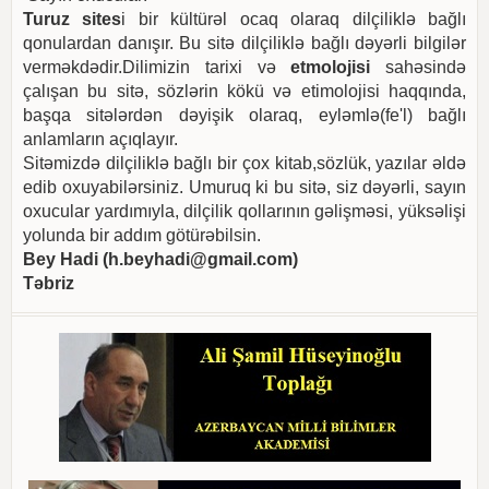
Turuz sites
i bir kültürəl ocaq olaraq dilçiliklə bağlı
qonulardan danışır. Bu sitə dilçiliklə bağlı dəyərli bilgilər
verməkdədir.Dilimizin tarixi və
etmolojisi
sahəsində
çalışan bu sitə, sözlərin kökü və etimolojisi haqqında,
başqa sitələrdən dəyişik olaraq, eyləmlə(fe'l) bağlı
anlamların açıqlayır.
Sitəmizdə dilçiliklə bağlı bir çox kitab,sözlük, yazılar əldə
edib oxuyabilərsiniz. Umuruq ki bu sitə, siz dəyərli, sayın
oxucular yardımıyla, dilçilik qollarının gəlişməsi, yüksəlişi
yolunda bir addım götürəbilsin.
Bey Hadi (
h.beyhadi@gmail.com
)
Təbriz