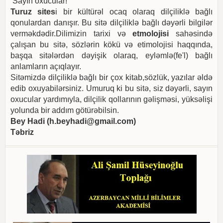
Sayın oxucular!
Turuz sites
i bir kültürəl ocaq olaraq dilçiliklə bağlı
qonulardan danışır. Bu sitə dilçiliklə bağlı dəyərli bilgilər
verməkdədir.Dilimizin tarixi və
etmolojisi
sahəsində
çalışan bu sitə, sözlərin kökü və etimolojisi haqqında,
başqa sitələrdən dəyişik olaraq, eyləmlə(fe'l) bağlı
anlamların açıqlayır.
Sitəmizdə dilçiliklə bağlı bir çox kitab,sözlük, yazılar əldə
edib oxuyabilərsiniz. Umuruq ki bu sitə, siz dəyərli, sayın
oxucular yardımıyla, dilçilik qollarının gəlişməsi, yüksəlişi
yolunda bir addım götürəbilsin.
Bey Hadi (
h.beyhadi@gmail.com
)
Təbriz