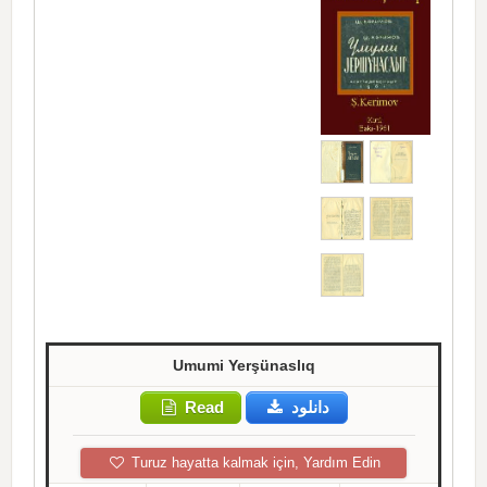
Umumi Yerşünaslıq
Read
دانلود
Turuz hayatta kalmak için, Yardım Edin