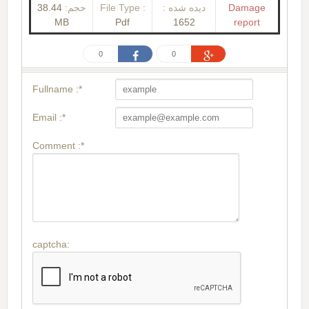
38.44
حجم:
File Type :
دیده شده :
Damage
MB
Pdf
1652
report
0
0
Fullname :*
Email :*
Comment :*
captcha: