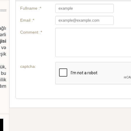
Fullname :*
Email :*
ağlı
Comment :*
ərli
isi
 və
şik
captcha:
ük,
 bu
ilik
dım