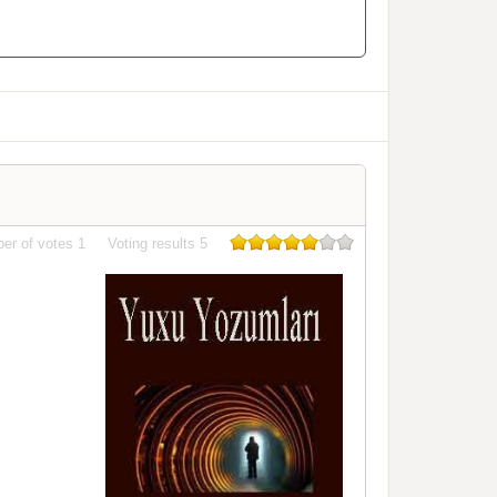
er of votes
1
Voting results
5