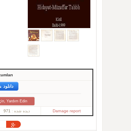
zumları
دانلود
çin, Yardım Edin
971
دیده شده :
Damage report