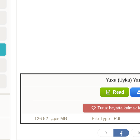
Yuxu (Uyku) Yo
Read
Turuz hayatta kalmak i
حجم:
126.52 MB
File Type :
Pdf
0
0