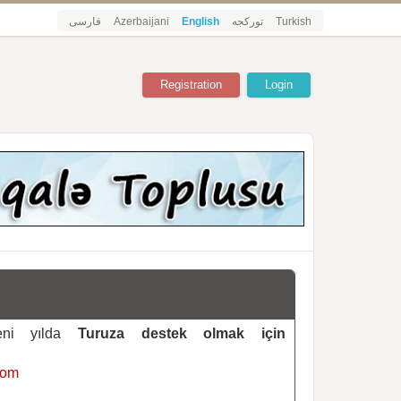
فارسی
Azerbaijani
English
تورکجه
Turkish
Registration
Login
yeni yılda
Turuza destek olmak için
com