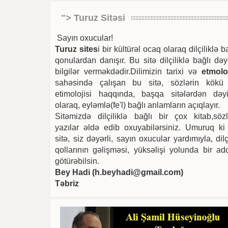
"> Turuz Sitəsi
Sayın oxucular!
Turuz sites
i bir kültürəl ocaq olaraq dilçiliklə b
qonulardan danışır. Bu sitə dilçiliklə bağlı dəy
bilgilər verməkdədir.Dilimizin tarixi və
etmoloj
sahəsində çalışan bu sitə, sözlərin kökü
etimolojisi haqqında, başqa sitələrdən dəyi
olaraq, eyləmlə(fe'l) bağlı anlamların açıqlayır.
Sitəmizdə dilçiliklə bağlı bir çox kitab,sözl
yazılar əldə edib oxuyabilərsiniz. Umuruq ki
sitə, siz dəyərli, sayın oxucular yardımıyla, dilç
qollarının gəlişməsi, yüksəlişi yolunda bir ad
götürəbilsin.
Bey Hadi (
h.beyhadi@gmail.com
)
Təbriz