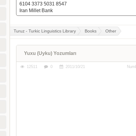
6104 3373 5031 8547
Iran Millet Bank
Turuz - Turkic Linguistics Library
Books
Other
Yuxu (Uyku) Yozumları
12511
0
2011/10/21
Numb