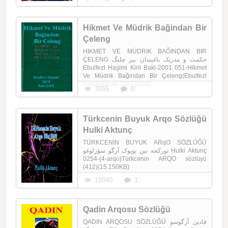
Hikmet Ve Müdrik Bağindan Bir
Çeleng
HIKMET VE MÜDRIK BAĞINDAN BIR
ÇELENG حکمت و مدریک باغیندان بیر چلنگ
Ebulfezl Haşimi Kiril Baki-2001 051-Hikmet
Ve Müdrik Bağindan Bir Çeleng(Ebulfezl
Haşimi)(baki-2001)(Kiril)
7055
0
Türkcenin Buyuk Arqo Sözlüğü
Hulki Aktunç
TÜRKCENIN BUYUK ARqO SÖZLÜĞÜ
تورکجه نین بویوک آرگو سؤزلوغو Hulki Aktunç
0254-(4-arqo)Türkcənin ARQO sözlüyü
(412)(15.150KB)
18840
1
Qadin Arqosu Sözlüğü
QADIN ARQOSU SÖZLÜĞÜ قادین آرگوسو