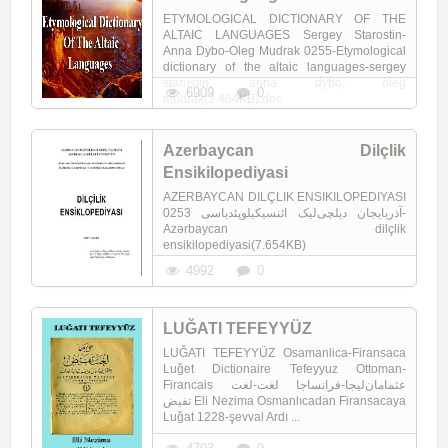
ETYMOLOGICAL DICTIONARY OF THE
ALTAIC LANGUAGES Sergey Starostin-
Anna Dybo-Oleg Mudrak 0255-Etymological
dictionary of the altaic languages-sergey
starostin, anna dybo, oleg
6909
0
mudrak(2.464KB).doc
Azerbaycan Dilçlik
Ensikilopediyasi
AZERBAYCAN DILÇLIK ENSIKILOPEDIYASI
آذربایجان دیلچی‌لیک ائنسیکیلوپئدیاسی 0253-
Azərbaycan dilçlik
ensikilopediyasi(7.654KB)
4992
0
LUĞATI TEFEYYÜZ
LUĞATI TEFEYYÜZ Osamanlica-Firansaca
Luğet Dictionaire Tefeyyuz Ottoman-
Firancais عثمامان‌لیجا-فرانساجا لغت-لغت
تفیض Eli Nezima Osmanlıcadan Firansacaya
Luğat 1228-şevval Ardı ...