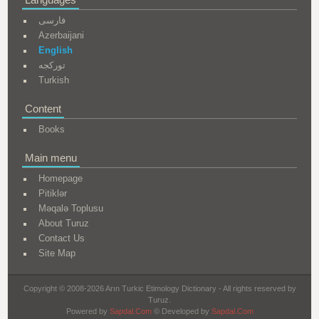
فارسی
Azerbaijani
English
تورکجه
Turkish
Content
Books
Main menu
Homepage
Pitiklər
Məqalə Toplusu
About Turuz
Contact Us
Site Map
Copyright © 2008-2026 Arın Turkic Etimology Dictionary - All rights reserved by
Turuz.
Powered by
Sapdal.Com
© Developed by
Sapdal.Com