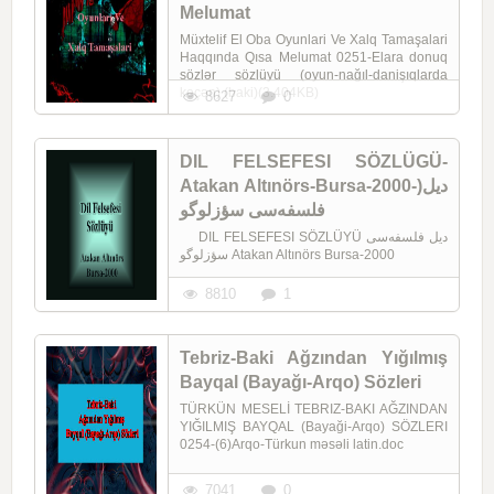
Melumat
Müxtelif El Oba Oyunlari Ve Xalq Tamaşalari
Haqqında Qısa Melumat 0251-Elara donuq
sözlər sözlüyü (oyun-nağıl-danişıqlarda
keçən) (baki)(3.404KB)
8627
0
DIL FELSEFESI SÖZLÜGÜ-
Atakan Altınörs-Bursa-2000-)دیل
فلسفه‌سی سؤزلوگو
DIL FELSEFESI SÖZLÜYÜ دیل فلسفه‌سی
سؤزلوگو Atakan Altınörs Bursa-2000
8810
1
Tebriz-Baki Ağzından Yığılmış
Bayqal (Bayağı-Arqo) Sözleri
TÜRKÜN MESELİ TEBRIZ-BAKI AĞZINDAN
YIĞILMIŞ BAYQAL (Bayaği-Arqo) SÖZLERI
0254-(6)Arqo-Türkun məsəli latin.doc
7041
0