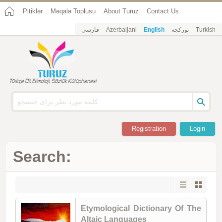
Pitiklər
Məqalə Toplusu
About Turuz
Contact Us
فارسی
Azerbaijani
English
تورکجه
Turkish
Registration
Login
Search:
Etymological Dictionary Of The
Altaic Languages