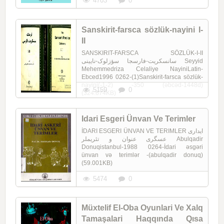
4703
0
Sanskirit-farsca sözlük-nayini I-
II
SANSKIRIT-FARSCA SÖZLÜK-I-II
سانسکریت-فارسجا سؤزلوک-نایینی Seyyid
Mehemmedriza Celaliye NayiniLatin-
Ebced1996 0262-(1)Sanskirit-farsca sözlük-
nayini(-1-2) -350 (əbcəd-1448d)
5159
0
(324.674KB)
Idari Esgeri Ünvan Ve Terimler
İDARI ESGERI ÜNVAN VE TERIMLER ایداری
عسگری عنوان و تئریملر Abulqadir
Donuqistanbul-1988 0264-İdari əsgəri
ünvan və terimlər -(abulqadir donuq)
(59.001KB)
5474
0
Müxtelif El-Oba Oyunlari Ve Xalq
Tamaşalari Haqqında Qısa