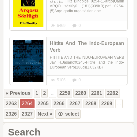
سؤزلوگو Filiz Bingölçe 0254-(1-arqo)Qadın
ARQO sözlüyü (181)(939KB).pdf 0254-
(5)Arqo-qadin arqo sözləri.doc
6469
0
Hittite And The Indo-European
Verb
HITTITE AND THE INDO-EUROPEAN VERB
Jay H.Jasanoff0245-Hittite and the indo-
European Verb(286d)(1.632KB)
5106
0
« Previous
1
2
...
2259
2260
2261
2262
2263
2264
2265
2266
2267
2268
2269
...
2326
2327
Next »
select
Search