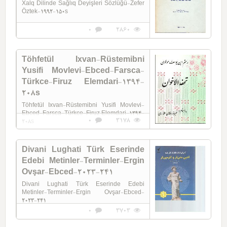
Xalq Dilinde Sağlıq Deyişleri Sözlüğü-Zefer
Öztek-1992-150s
0
2860
Töhfetül Ixvan-Rüstemibni
Yusifi Movlevi-Ebced-Farsca-
Türkce-Firuz Elemdari-1394-
208s
Töhfetül Ixvan-Rüstemibni Yusifi Movlevi-
Ebced-Farsca-Türkce-Firuz Elemdari-1394-
0
3178
208s
Divani Lughati Türk Eserinde
Edebi Metinler-Terminler-Ergin
Ovşar-Ebced-2023-241
Divani Lughati Türk Eserinde Edebi
Metinler-Terminler-Ergin Ovşar-Ebced-
2023-241
0
3703