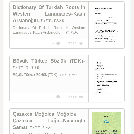
Dictionary Of Turkish Roots In
Western Languages-Kaan
Arslanoğlu-2023-386s
Dictionary Of Turkish Roots In Western
Languages-Kaan Arslanoğlu-2023-386s
0
3921
Böyük Türkce Sözlük (TDK)-
2023-4041s
Böyük Türkce Sözlük (TDK)- 2023-4041s
0
8146
Qazaxca-Moğolca-Moğolca-
Qazaxca Luğet-Nasiroğlu
Samat-2022-406