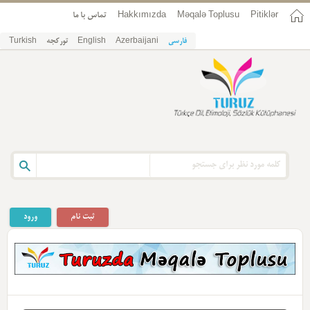
تماس با ما
Hakkımızda
Məqalə Toplusu
Pitiklər
Turkish
تورکجه
English
Azerbaijani
فارسی
ورود
ثبت نام