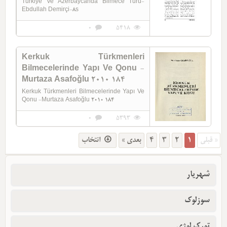
Turkiye Ve Azerbaycanda Bilmece Turu-
Ebdullah Demirçi-8s
0
5418
Kerkuk Türkmenleri
Bilmecelerinde Yapı Ve Qonu -
Murtaza Asafoğlu 2010 184
Kerkuk Türkmenleri Bilmecelerinde Yapı Ve
Qonu -Murtaza Asafoğlu 2010 184
0
5393
انتخاب
بعدی »
4
3
2
1
« قبلی
شهریار
سوزلوک
تورک لوژی