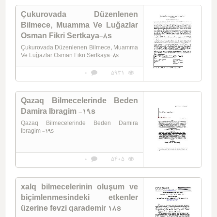
Çukurovada Düzenlenen
Bilmece, Muamma Ve Luğazlar
Osman Fikri Sertkaya-8s
Çukurovada Düzenlenen Bilmece, Muamma
Ve Luğazlar Osman Fikri Sertkaya-8s
0
5931
Qazaq Bilmecelerinde Beden
Damira Ibragim -19s
Qazaq Bilmecelerinde Beden Damira
Ibragim -19s
0
5405
xalq bilmecelerinin oluşum ve
biçimlenmesindeki etkenler
üzerine fevzi qarademir 18s