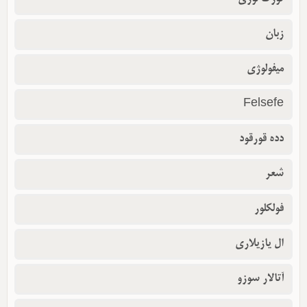
زبان
میفولوژی
Felsefe
دده قورقود
شعر
فولکلور
ال یازیلاری
آتالار سوزو