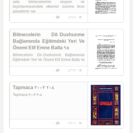
xalq bilmecelerinin oluşum ve
biçimlenmesindeki etkenler üzerine fevzi
qarademir 18s
0
5259
Bilmecelerin Dil-Dushunme
Bağlamında Eğitimdeki Yeri Ve
Önemi Elif Emne Balta 9s
Bilmecelerin Dil-Dushunme Bağlamında
Eğitimdeki Yeri Ve Önemi Elif Emne Balta 9s
0
5393
Tapmaca 2004 208
Tapmaca 2004 208
0
7911