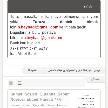
یاردیم
Turuz masraflarını karşılaya bilmemiz için yeni
yılda
Turuza destek olmak
için
h.beyhadi@gmail.com
ile irtibata geçin.
Bağışlarınızı bu E-postaya
bildirin:
h.beyhadi@gmail.com
Bank kart bilgileri:
6104 3373 5031 8547
Iran Millet Bank
توروز - تورکجه دیل و ائتیمولوژی کیتابخاناسی
کتاب ها
چیستان
Sumer Sözleri Quranda Şapur
Novruzi-Ebced-Farsca-1390
Sumer Sözleri Quranda Şapur Novruzi-