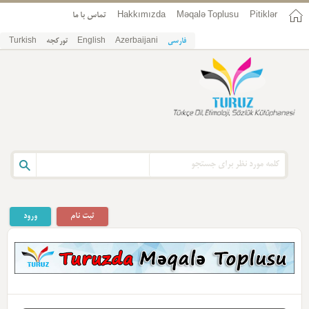
تماس با ما
Hakkımızda
Məqalə Toplusu
Pitiklər
Turkish
تورکجه
English
Azerbaijani
فارسی
ثبت نام
ورود