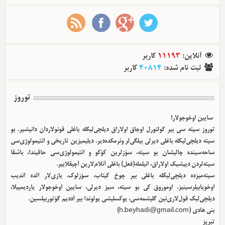
کاربر
11193
:
آنلاین
کاربر
40814
:
ثبت نام شده
توروز
سایین اوخوجولار!
توروز سیته سی بیر کولتورل اوجاق اولا‌راق دیلچی‌لیکله باغلی قونولاردان دانیشیر. بو
سیته دیلچی‌لیکله باغلی دیرلی بیلگی‌لر وئرمکده‌دیر. دیلیمیزین تاریخی و ائتیمولوژی‌سی
ساحه‌سینده چالیشان بو سیته، سؤزلرین کؤکو و ائتیمولوژی‌سی حاقیندا، باشقا
سیته‌لردن دییشیک اولا‌راق، ائیلمله(فعل) باغلی آنلام‌لارین آچیقلاییر.
سیته‌میزده دیلچی‌لیکله باغلی بیر چوخ کیتاب، سؤزلوک، یازی‌لار الده ائدیب
اوخویابیلرسینیز. اوموروق کی بو سیته، سیز دیرلی، سایین اوخوجولار یاردیمییلا،
دیلچی‌لیک قول‌لاری‌نین گلیشمه‌سی، یوکسلیشی یولوندا بیر آددیم گؤتوربیلسین.
)
h.beyhadi@gmail.com
بئی هادی (
تبریز