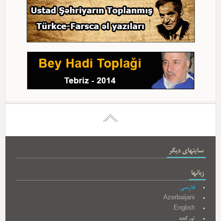
سایتهای دیگر
زبانها
فارسی
Azerbaijani
English
تورکجه