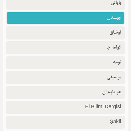
بایاتی
چیستان
اوشاق
گولمه جه
نوحه
موسیقی
هر قاپیدان
El Bilimi Dergisi
Şəkil