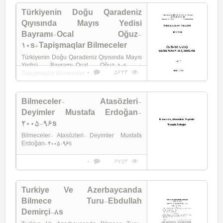
Türkiyenin Doğu Qaradeniz
Qıyısında Mayıs Yedisi
Bayramı-Ocal Oğuz-
10s+Tapişmaqlar Bilmeceler
Türkiyenin Doğu Qaradeniz Qıyısında Mayıs
Yedisi Bayramı-Ocal Oğuz-10s +
0
5623
Tapişmaqlar Bilmeceler
Bilmeceler- Atasözleri-
Deyimler Mustafa Erdoğan-
2005-96s
Bilmeceler- Atasözleri- Deyimler Mustafa
Erdoğan-2005-96s
0
6753
Turkiye Ve Azerbaycanda
Bilmece Turu-Ebdullah
Demirçi-8s