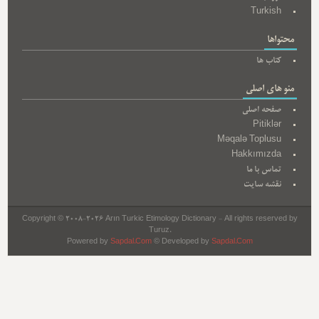
Turkish
محتواها
کتاب ها
منو های اصلی
صفحه اصلی
Pitiklər
Məqalə Toplusu
Hakkımızda
تماس با ما
نقشه سایت
Copyright © 2008-2026 Arın Turkic Etimology Dictionary - All rights reserved by
Turuz.
Powered by
Sapdal.Com
© Developed by
Sapdal.Com