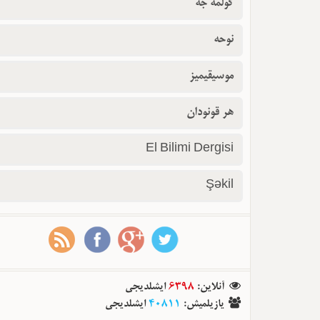
گولمه جه
نوحه
موسیقیمیز
هر قونودان
El Bilimi Dergisi
Şəkil
ایشلدیجی
6398
:
آنلاین
ایشلدیجی
40811
:
یازیلمیش