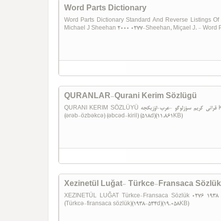
Word Parts Dictionary
Word Parts Dictionary Standard And Reverse Listings Of
Michael J Sheehan 2000 0277-Sheehan, Miçael J. - Word Pa
QURANLAR-Qurani Kerim Sözlügü
QURANI KERIM SÖZLÜYÜ قرانی کریم سؤزلوگو -عرب-اؤزبکجه Kiril Ereb-özbekce 0278-(1)Qurani kərim sözlüyü
(ərəb-özbəkcə) (əbcəd-kiril) (518d)(11.861KB)
Xezinetül Luğat- Türkce-Fransaca Sözlük
XEZINETÜL LUĞAT Türkce-Fransaca Sözlük خزینه لغات -تورکجه-فرانساجا سؤزلوک 1938 0276-Xəzinətül luğat
(Türkcə-firansaca sözlük)(1938-534d)(19.058KB)