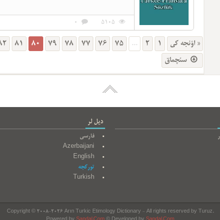
0
5105
82
81
80
79
78
77
76
75
...
2
1
« اؤنجه کی
سئچماق
دیل لر
ر
فارسی
Azerbaijani
English
تورکجه
Turkish
Copyright © 2008-2026 Arın Turkic Etimology Dictionary - All rights reserved by Turuz.
Powered by
Sapdal.Com
© Developed by
Sapdal.Com