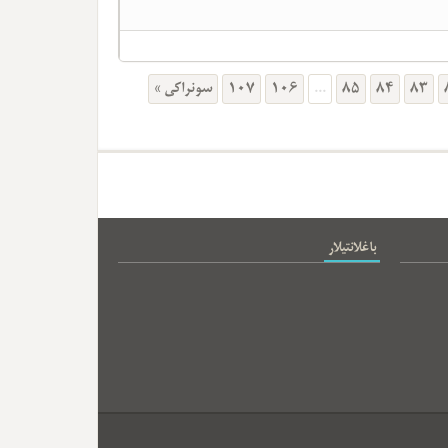
سونراکی »
107
106
...
85
84
83
باغلانتیلار