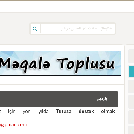
یاردیم
emiz için yeni yılda
Turuza destek olmak
.
i@gmail.com