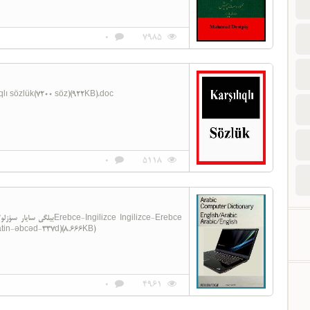
0
7985
قارشیلیقل söz 0281-Qarşılıqlı sözlük(7200 söz)(922KB).doc
0
5118
latin-əbcəd-337d)(8.666KB)
0
4961