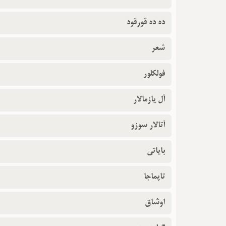
ده ده قورقود
شعر
فولکلور
أل یازمالار
آتالار سوزو
بایاتی
تاپماجا
اوشاق