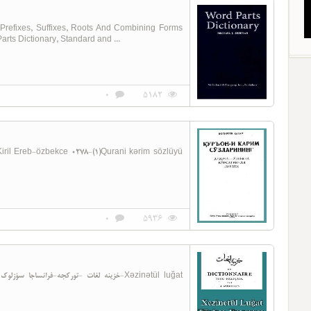
 Prefixes, Suffixes, Roots And Combining Forms
rts Dictionary, Standard and ...
0
5182
0
5936