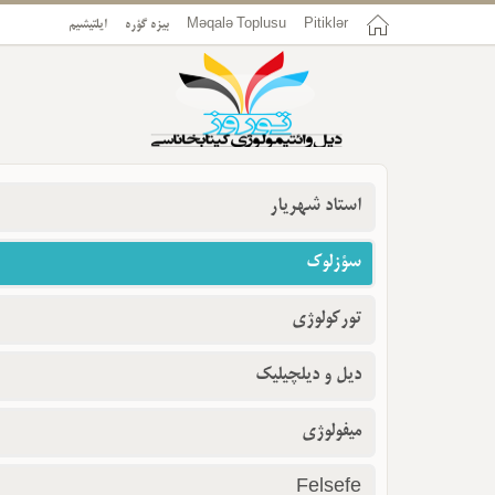
ایلتیشیم
بیزه گؤره
Məqalə Toplusu
Pitiklər
استاد شهریار
سؤزلوک
تورکولوژی
دیل و دیلچیلیک
میفولوژی
Felsefe