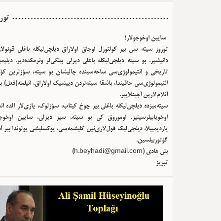
تور
سایین اوخوجولار!
توروز سیته سی بیر کولتورل اوجاق اولا‌راق دیلچی‌لیکله باغلی قونولا
دانیشیر. بو سیته دیلچی‌لیکله باغلی دیرلی بیلگی‌لر وئرمکده‌دیر. دیلیم
تاریخی و ائتیمولوژی‌سی ساحه‌سینده چالیشان بو سیته، سؤزلرین کؤک
ائتیمولوژی‌سی حاقیندا، باشقا سیته‌لردن دییشیک اولا‌راق، ائیلمله(فعل) ب
آنلام‌لارین آچیقلاییر.
سیته‌میزده دیلچی‌لیکله باغلی بیر چوخ کیتاب، سؤزلوک، یازی‌لار الده ا
اوخویابیلرسینیز. اوموروق کی بو سیته، سیز دیرلی، سایین اوخوجو
یاردیمییلا، دیلچی‌لیک قول‌لاری‌نین گلیشمه‌سی، یوکسلیشی یولوندا بیر آ
گؤتوربیلسین.
)
h.beyhadi@gmail.com
بئی هادی (
تبریز