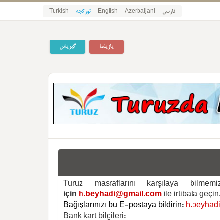
Turkish
تورکجه
English
Azerbaijani
فارسی
یازیلما
گیریش
Turuz masraflarını karşılaya bilm
için
h.beyhadi@gmail.com
ile irtibata geçin
Bağışlarınızı bu E-postaya bildirin:
h.beyhad
Bank kart bilgileri: