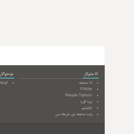
آنا مئنولار
مؤحتوالار
آنا صحیفه
کیتابلا
Pitiklər
Məqalə Toplusu
بیزه گؤره
ایلتیشیم
وئب صحیفه نین خریطه سی