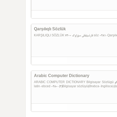
Qarşılıqlı Sözlük
KARŞILIQLI SÖZLÜK ی سؤزلوک 7200
Arabic Computer Dictionary
ARABIC COMPUTER DICTIONARY Bilgisayar Sözlügü بیلگی سایار سؤزلوگوErebce-Ingilizce Ingilizce-Erebce
latin-ebced 0280-(2)Bilgisayar sözlüyü(Ərəbcə-Ingiliscə) (