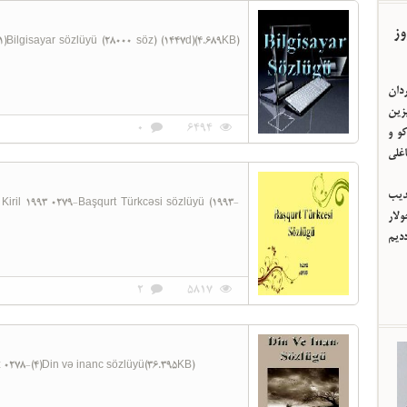
وز
ردان
یزین
0
6494
و و
اغلی
ئدیب
لار
ددیم
2
5817
دین و اینانج سؤ Şinasi Gündüz 0278-(4)Din və inanc sözlüyü(36.395KB)