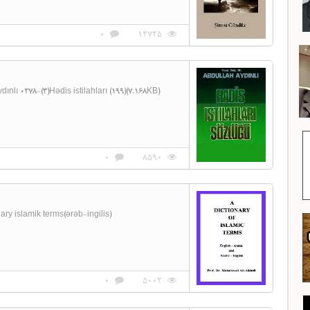
0
12725
LÜĞÜ حدیث اصطلاحلاری abdullah aydınlı 0278-(3)Hədis istilahları (199)(7.168KB)
0
8590
y islamik terms(ərəb-ingilis)
0
5002