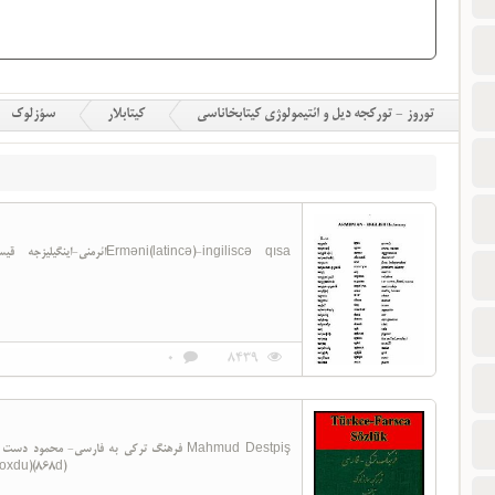
توروز - تورکجه دیل و ائتیمولوژی کیتابخاناسی
کیتابلار
سؤزلوک
0
8439
yoxdu)(868d)