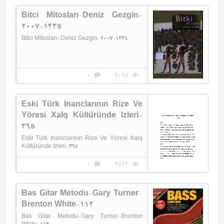
Bitci Mitosları-Deniz Gezgin-
2007-143s
Bitci Mitosları-Deniz Gezgin-2007-143s
0
7095
Eski Türk Inanclarının Rize Ve
Yöresi Xalq Kültüründe Izleri-
39s
Eski Türk Inanclarının Rize Ve Yöresi Xalq
Kültüründe Izleri-39s
0
4542
Bas Gitar Metodu-Gary Turner-
Brenton White-112
Bas Gitar Metodu-Gary Turner-Brenton