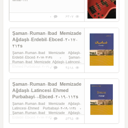
White-112
0
6307
Şaman-Ruman-Ibad Memizade
Ağdaşlı-Erdebil-Ebced-2017-
214s
Şaman-Ruman-Ibad Memizade Ağdaşlı-
Erdebil-Ebced-2017-214s + Şaman-
Ruman-Ibad Memizade Ağdaşlı-Latincesi-
Ehmed Purbabayi-2019-112s
0
4518
Şaman-Ruman-Ibad Memizade
Ağdaşlı-Latincesi-Ehmed
Purbabayi-+Ebced-2019-112s
Şaman-Ruman-Ibad Memizade Ağdaşlı-
Latincesi-Ehmed Purbabayi-2019-112s +
Şaman-Ruman-Ibad Memizade Ağdaşlı-
Erdebil-Ebced-2017-214s
0
5395