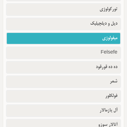
تورکولوژی
دیل و دیلچیلیک
میفولوژی
Felsefe
ده ده قورقود
شعر
فولکلور
أل یازمالار
آتالار سوزو