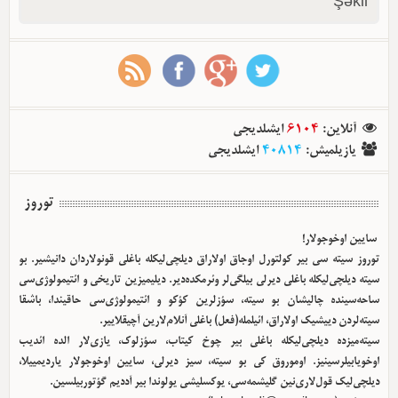
Şəkil
ایشلدیجی
6104
:
آنلاین
ایشلدیجی
40814
:
یازیلمیش
توروز
سایین اوخوجولار!
توروز سیته سی بیر کولتورل اوجاق اولا‌راق دیلچی‌لیکله باغلی قونولاردان دانیشیر. بو
سیته دیلچی‌لیکله باغلی دیرلی بیلگی‌لر وئرمکده‌دیر. دیلیمیزین تاریخی و ائتیمولوژی‌سی
ساحه‌سینده چالیشان بو سیته، سؤزلرین کؤکو و ائتیمولوژی‌سی حاقیندا، باشقا
سیته‌لردن دییشیک اولا‌راق، ائیلمله(فعل) باغلی آنلام‌لارین آچیقلاییر.
سیته‌میزده دیلچی‌لیکله باغلی بیر چوخ کیتاب، سؤزلوک، یازی‌لار الده ائدیب
اوخویابیلرسینیز. اوموروق کی بو سیته، سیز دیرلی، سایین اوخوجولار یاردیمییلا،
دیلچی‌لیک قول‌لاری‌نین گلیشمه‌سی، یوکسلیشی یولوندا بیر آددیم گؤتوربیلسین.