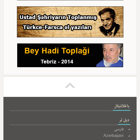
باغلانتیلار
دیل لر
فارسی
Azerbaijani