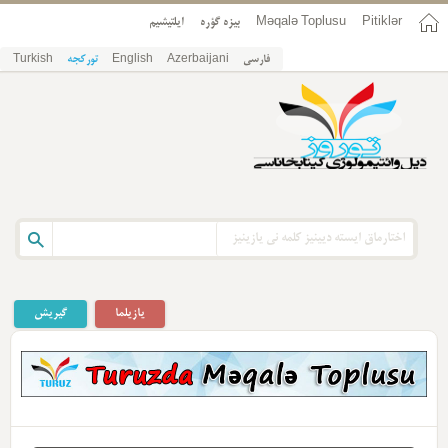
ایلتیشیم
بیزه گؤره
Məqalə Toplusu
Pitiklər
Turkish
تورکجه
English
Azerbaijani
فارسی
یازیلما
گیریش