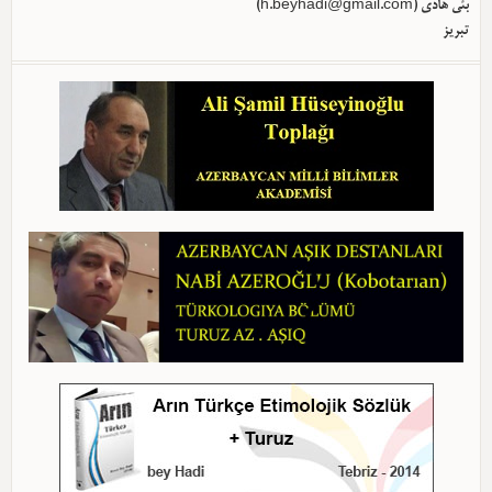
)
h.beyhadi@gmail.com
بئی هادی (
تبریز