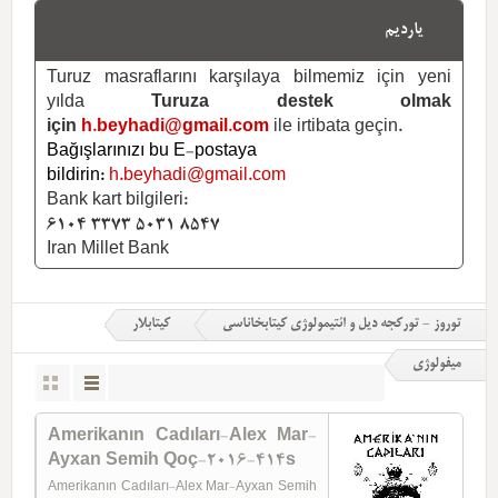
یاردیم
Turuz masraflarını karşılaya bilmemiz için yeni
yılda
Turuza destek olmak
için
h.beyhadi@gmail.com
ile irtibata geçin.
Bağışlarınızı bu E-postaya
bildirin:
h.beyhadi@gmail.com
Bank kart bilgileri:
6104 3373 5031 8547
Iran Millet Bank
توروز - تورکجه دیل و ائتیمولوژی کیتابخاناسی
کیتابلار
میفولوژی
Amerikanın Cadıları-Alex Mar-
Ayxan Semih Qoç-2016-414s
Amerikanın Cadıları-Alex Mar-Ayxan Semih