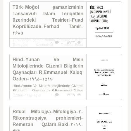
Türk-Moğol şamanizminin
Tassavvüfi Islam Teriqetleri
üzerindeki Tesirleri-Fuad
Köprülüzade-Ferhad Tamir-
268s
Türk-Moğol şamanizminin Tassavvüfi Islam
0
5923
Teriqetleri üzerindeki Tesirleri-Fuad
Köprülüzade-Ferhad Tamir-268s
Hind-Yunan Ve Mısır
Mitolojilerinde Gizemli Bilgilerin
Qaynaqları-R.Emmanuel-Xaluq
Özden-1995-151s
Hind-Yunan Ve Mısır Mitolojilerinde Gizemli
Bilgilerin Qaynaqları-R.Emmanuel-Xaluq
0
6329
Özden-1995-151s
Ritual Mifolojya-Mifologiya-2-
Rikonstruqsiya problemleri-
Remezan Qafarlı-Baki-2019-