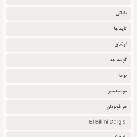
بایاتی
تاپماجا
اوشاق
گولمه جه
نوحه
موسیقیمیز
هر قونودان
El Bilimi Dergisi