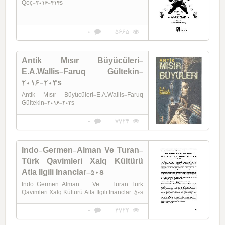
Qoç-2016-414s
0
5665
Antik Mısır Büyücüleri-
E.A.Wallis-Faruq Gültekin-
2016-203s
Antik Mısır Büyücüleri-E.A.Wallis-Faruq
Gültekin-2016-203s
0
7724
Indo-Germen-Alman Ve Turan-
Türk Qavimleri Xalq Kültürü
Atla Ilgili Inanclar-50s
Indo-Germen-Alman Ve Turan-Türk
Qavimleri Xalq Kültürü Atla Ilgili Inanclar-50s
0
4722