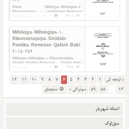
432
Ritual Mifolojya-Mifologiya-2-
Rikonstruqsiya problemleri-Remezan
0
4805
Qafarlı-Baki-2019-432
Mifolojya-Mifologiya-1-
Rikonstruqsiya-Strüktür-
Poetika-Remezan Qafarlı-Baki-
2015-454
Mifolojya-Mifologiya-1-Rikonstruqsiya-
Strüktür-Poetika-Remezan Qafarlı-Baki-
0
4988
2015-454
12
11
10
9
8
7
6
5
4
3
2
1
« اؤنجه کی
سئچماق
سونراکی »
59
58
...
13
استاد شهریار
سؤزلوک