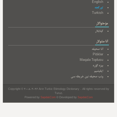
English
تورکجه
Turkish
مؤحتوالار
کیتابلار
آنا مئنولار
آنا صحیفه
Pitiklər
Məqalə Toplusu
بیزه گؤره
ایلتیشیم
وئب صحیفه نین خریطه سی
Copyright © 2008-2026 Arın Turkic Etimology Dictionary - All rights reserved by
Turuz.
Powered by
Sapdal.Com
© Developed by
Sapdal.Com