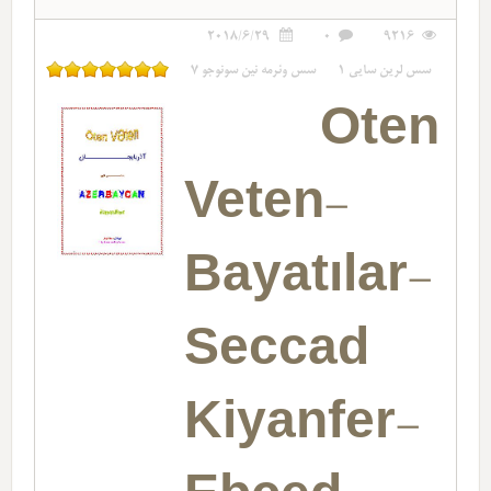
2018/6/29
0
9216
سس لرین سایی
1
سس وئرمه نین سونوجو
7
Oten
Veten-
Bayatılar-
Seccad
Kiyanfer-