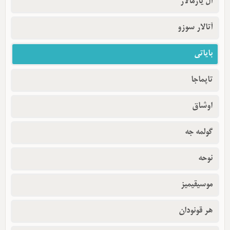
أل یازمالار
آتالار سوزو
بایاتی
تاپماجا
اوشاق
گولمه جه
نوحه
موسیقیمیز
هر قونودان