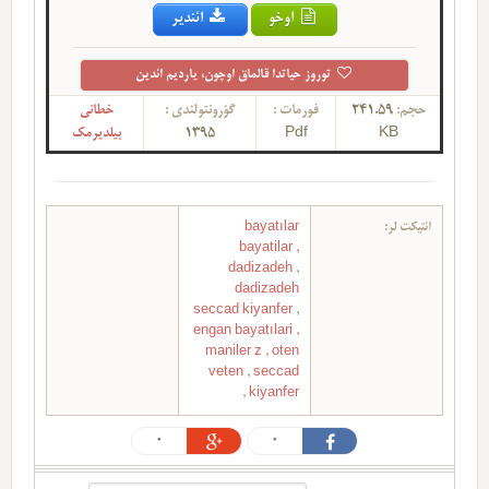
اوخو
ائندیر
توروز حیاتدا قالماق اوچون، یاردیم ائدین
حجم:
241.59
فورمات :
گؤرونتولندی :
خطانی
KB
Pdf
1395
بیلدیرمک
ائتیکت لر:
bayatılar
bayatilar
,
dadizadeh
,
dadizadeh
seccad kiyanfer
,
engan bayatılari
,
maniler z
,
oten
veten
,
seccad
,
kiyanfer
0
0