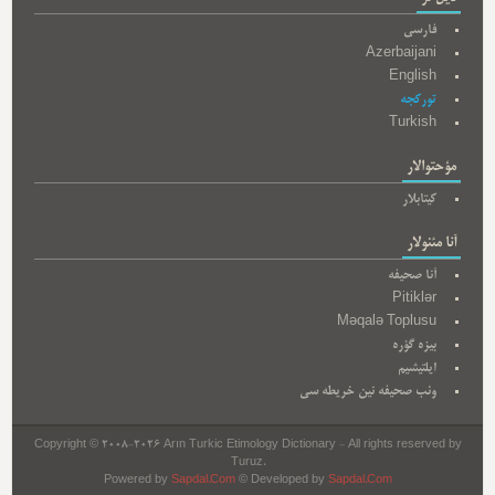
فارسی
Azerbaijani
English
تورکجه
Turkish
مؤحتوالار
کیتابلار
آنا مئنولار
آنا صحیفه
Pitiklər
Məqalə Toplusu
بیزه گؤره
ایلتیشیم
وئب صحیفه نین خریطه سی
Copyright © 2008-2026 Arın Turkic Etimology Dictionary - All rights reserved by
Turuz.
Powered by
Sapdal.Com
© Developed by
Sapdal.Com