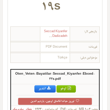
19s
یازیچی لار:
Seccad Kiyanfer
,
,
Dadizadeh
فورمات:
PDF Document
مؤحتوانین دیلی:
Türkçe
Oten_Veten-Bayatilar-Seccad_Kiyanfer-Ebced-
33s.pdf
اوخو
ائندیر
توروز حیاتدا قالماق اوچون، یاردیم ائدین
حجم:
1.02 MB
فورمات :
Pdf
گؤرونتولندی :
1463
خطانی بیلدیرمک