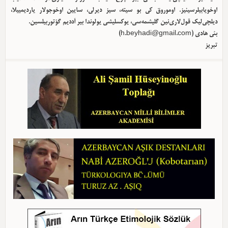
اوخویابیلرسینیز. اوموروق کی بو سیته، سیز دیرلی، سایین اوخوجولار یاردیمییلا،
دیلچی‌لیک قول‌لاری‌نین گلیشمه‌سی، یوکسلیشی یولوندا بیر آددیم گؤتوربیلسین.
بئی هادی (
h.beyhadi@gmail.com
)
تبریز