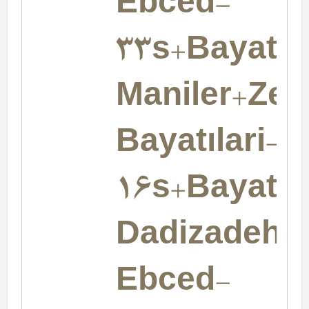
Ebced-
33s+Bayatil
Maniler+Ze
Bayatılari-
16s+Bayatıl
Dadizadeh-
Ebced-