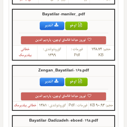
Bayatilar-maniler_.pdf
اوخو
ائندیر
توروز حیاتدا قالماق اوچون، یاردیم ائدین
حجم:
138.72
فورمات :
گؤرونتولندی :
خطانی
KB
Pdf
1399
بیلدیرمک
Zengan_Bayatilari-16s.pdf
اوخو
ائندیر
توروز حیاتدا قالماق اوچون، یاردیم ائدین
حجم:
90.93 KB
فورمات :
Pdf
گؤرونتولندی :
1381
خطانی بیلدیرمک
Bayatilar-Dadizadeh-ebced-19s.pdf