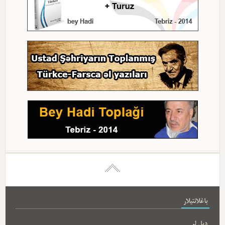
باغلانتیلار
دیل لر