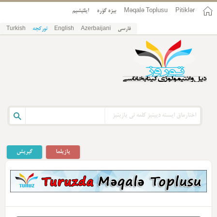
Pitiklər
Məqalə Toplusu
بیزه گؤره
ایلتیشیم
فارسی
Azerbaijani
English
تورکجه
Turkish
یازیلما
گیریش