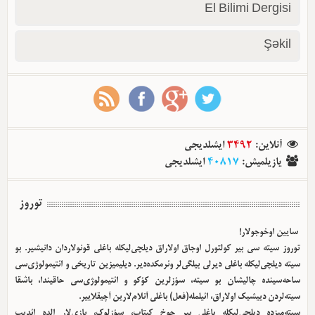
El Bilimi Dergisi
Şəkil
آنلاین
:
3492
ایشلدیجی
یازیلمیش
:
40817
ایشلدیجی
توروز
سایین اوخوجولار!
توروز سیته سی بیر کولتورل اوجاق اولا‌راق دیلچی‌لیکله باغلی قونولاردان دانیشیر. بو
سیته دیلچی‌لیکله باغلی دیرلی بیلگی‌لر وئرمکده‌دیر. دیلیمیزین تاریخی و ائتیمولوژی‌سی
ساحه‌سینده چالیشان بو سیته، سؤزلرین کؤکو و ائتیمولوژی‌سی حاقیندا، باشقا
سیته‌لردن دییشیک اولا‌راق، ائیلمله(فعل) باغلی آنلام‌لارین آچیقلاییر.
سیته‌میزده دیلچی‌لیکله باغلی بیر چوخ کیتاب، سؤزلوک، یازی‌لار الده ائدیب