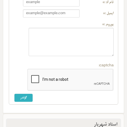
تام آد :*
ایمیل :*
یوروم :*
captcha:
استاد شهریار