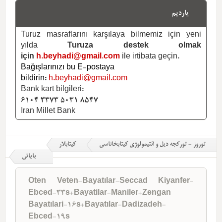
یاردیم
Turuz masraflarını karşılaya bilmemiz için yeni
yılda
Turuza destek olmak
için
h.beyhadi@gmail.com
ile irtibata geçin.
Bağışlarınızı bu E-postaya
bildirin:
h.beyhadi@gmail.com
Bank kart bilgileri:
6104 3373 5031 8547
Iran Millet Bank
توروز - تورکجه دیل و ائتیمولوژی کیتابخاناسی
کیتابلار
بایاتی
Oten Veten-Bayatılar-Seccad Kiyanfer-
Ebced-33s+Bayatilar-Maniler+Zengan
Bayatılari-16s+Bayatılar-Dadizadeh-
Ebced-19s