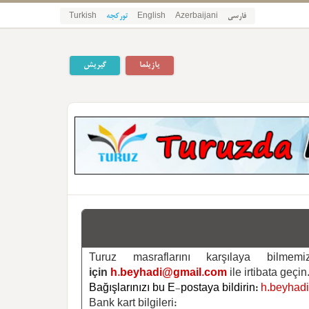
Turkish
تورکجه
English
Azerbaijani
فارسی
یازیلما
گیریش
Turuz masraflarını karşılaya bilm
için
h.beyhadi@gmail.com
ile irtibata geçin
Bağışlarınızı bu E-postaya bildirin:
h.beyhad
Bank kart bilgileri: