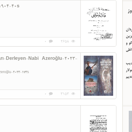
1904-40s
وز
ردان
یزین
0
2658
و و
اغلی
rı-Derleyen-Nabi Azeroğlu-2023-
ئدیب
لار
Azeroğlu-2023-173s
ددیم
0
3153