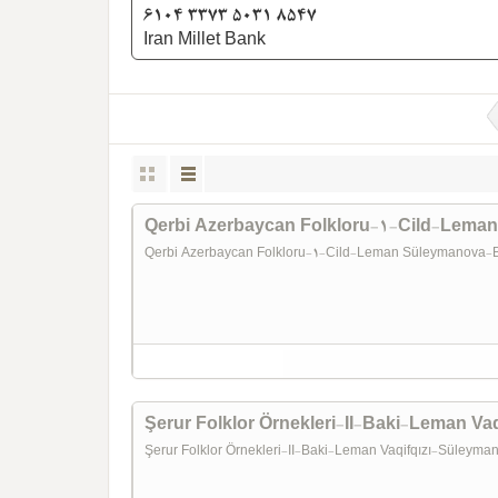
6104 3373 5031 8547
Iran Millet Bank
Qerbi Azerbaycan Folkloru-1-Cild-Lema
Qerbi Azerbaycan Folkloru-1-Cild-Leman Süleymanova-
Şerur Folklor Örnekleri-II-Baki-Leman V
Şerur Folklor Örnekleri-II-Baki-Leman Vaqifqızı-Süleym