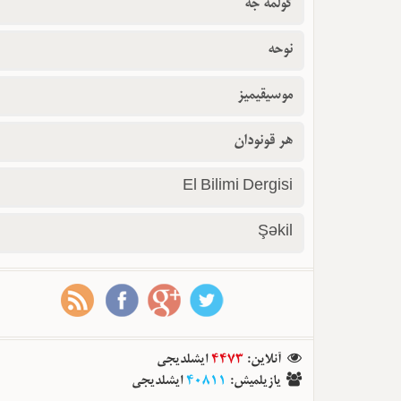
گولمه جه
نوحه
موسیقیمیز
هر قونودان
El Bilimi Dergisi
Şəkil
ایشلدیجی
4473
:
آنلاین
ایشلدیجی
40811
:
یازیلمیش