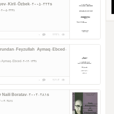
ev-Kiril-Özbek-2005-324s
k-2005-324s
0
2431
lorundan-Feyzullah Aymaq-Ebced-
lah Aymaq-Ebced-2012-134s
0
2614
ev Naili Boratav-2002-281s
v-2002-281s