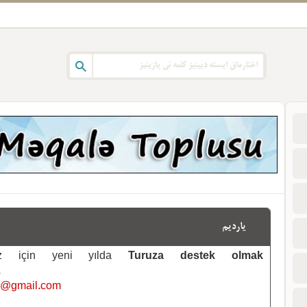
یاردیم
emiz için yeni yılda
Turuza destek olmak
.
i@gmail.com