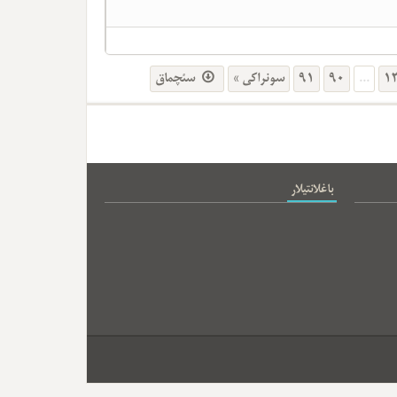
سئچماق
سونراکی »
91
90
...
1
باغلانتیلار