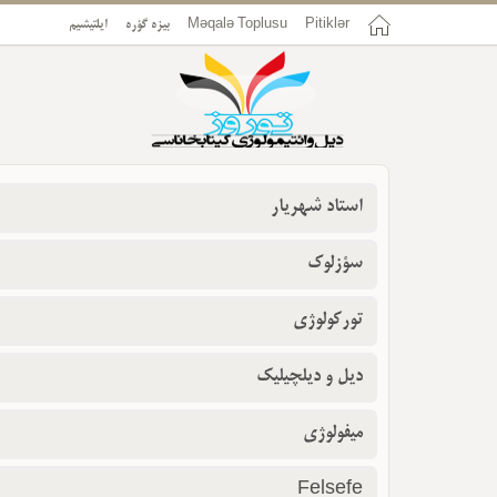
ایلتیشیم
بیزه گؤره
Məqalə Toplusu
Pitiklər
استاد شهریار
سؤزلوک
تورکولوژی
دیل و دیلچیلیک
میفولوژی
Felsefe