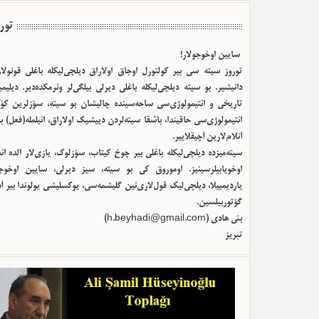
تور
سایین اوخوجولار!
توروز سیته سی بیر کولتورل اوجاق اولا‌راق دیلچی‌لیکله باغلی قونولا
دانیشیر. بو سیته دیلچی‌لیکله باغلی دیرلی بیلگی‌لر وئرمکده‌دیر. دیلیم
تاریخی و ائتیمولوژی‌سی ساحه‌سینده چالیشان بو سیته، سؤزلرین کؤک
ائتیمولوژی‌سی حاقیندا، باشقا سیته‌لردن دییشیک اولا‌راق، ائیلمله(فعل) ب
آنلام‌لارین آچیقلاییر.
سیته‌میزده دیلچی‌لیکله باغلی بیر چوخ کیتاب، سؤزلوک، یازی‌لار الده ا
اوخویابیلرسینیز. اوموروق کی بو سیته، سیز دیرلی، سایین اوخوجو
یاردیمییلا، دیلچی‌لیک قول‌لاری‌نین گلیشمه‌سی، یوکسلیشی یولوندا بیر آ
گؤتوربیلسین.
)
h.beyhadi@gmail.com
بئی هادی (
تبریز