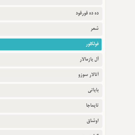
ده ده قورقود
شعر
فولکلور
أل یازمالار
آتالار سوزو
بایاتی
تاپماجا
اوشاق