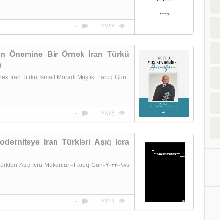
0
2724
in Önemine Bir Örnek İran Türkü
s
nek İran Türkü İsmail Moradi Müşfik-Faruq Gün-
0
2835
erniteye İran Türkleri Aşıq İcra
rkleri Aşıq İcra Mekanları-Faruq Gün-2023-18s
0
2211