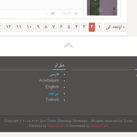
0
4813
3
12
11
10
9
8
7
6
5
4
3
2
1
« اؤنجه کی
دیل لر
ر
فارسی
Azerbaijani
English
تورکجه
Turkish
Copyright © 2008-2026 Arın Turkic Etimology Dictionary - All rights reserved by Turuz.
Powered by
Sapdal.Com
© Developed by
Sapdal.Com