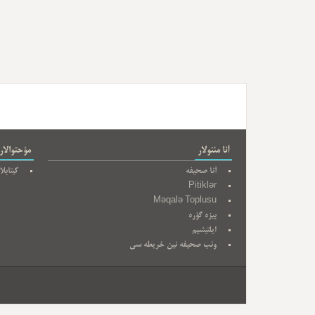
آنا مئنولار
مؤحتوالار
آنا صحیفه
کیتابلا
Pitiklər
Məqalə Toplusu
بیزه گؤره
ایلتیشیم
وئب صحیفه نین خریطه سی