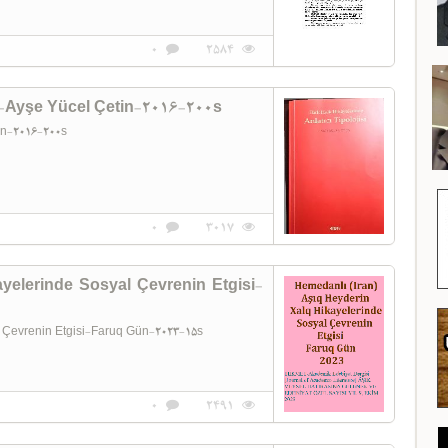
0
2584
si-Ayşe Yücel Çetin-2016-200s
etin-2016-200s
0
3017
ayelerinde Sosyal Çevrenin Etgisi-
al Çevrenin Etgisi-Faruq Gün-2023-15s
0
2491