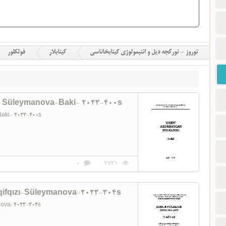
توروز - تورکجه دیل و ائتیمولوژی کیتابخاناسی
کیتابلار
فولکلور
n Süleymanova-Baki- 2023-400s
Baki- 2023-400s
0
2731
aqifqızı-Süleymanova-2023-304s
anova-2023-304s