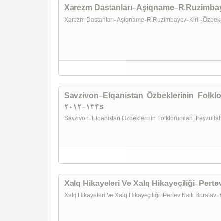
Xarezm Dastanları-Aşiqname-R.Ruzimbay
Xarezm Dastanları-Aşiqname-R.Ruzimbayev-Kiril-Özbe
Savzivon-Efqanistan Özbeklerinin Folk
2012-134s
Savzivon-Efqanistan Özbeklerinin Folklorundan-Feyzul
Xalq Hikayeleri Ve Xalq Hikayeçiliği-Pert
Xalq Hikayeleri Ve Xalq Hikayeçiliği-Pertev Naili Borata