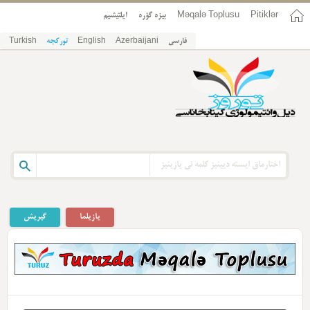
Pitiklər
Məqalə Toplusu
بیزه گؤره
ایلتیشیم
فارسی
Azerbaijani
English
تورکجه
Turkish
یازیلما
گیریش