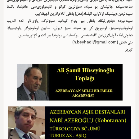
ساحه‌سینده چالیشان بو سیته، سؤزلرین کؤکو و ائتیمولوژی‌سی حاقیندا، باشقا
سیته‌لردن دییشیک اولا‌راق، ائیلمله(فعل) باغلی آنلام‌لارین آچیقلاییر.
سیته‌میزده دیلچی‌لیکله باغلی بیر چوخ کیتاب، سؤزلوک، یازی‌لار الده ائدیب
اوخویابیلرسینیز. اوموروق کی بو سیته، سیز دیرلی، سایین اوخوجولار یاردیمییلا،
دیلچی‌لیک قول‌لاری‌نین گلیشمه‌سی، یوکسلیشی یولوندا بیر آددیم گؤتوربیلسین.
بئی هادی (
h.beyhadi@gmail.com
)
تبریز