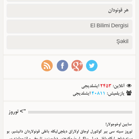
هر قونودان
El Bilimi Dergisi
Şəkil
آنلاین
:
2453
ایشلدیجی
یازیلمیش
:
40811
ایشلدیجی
"> توروز
سایین اوخوجولار!
توروز سیته سی بیر کولتورل اوجاق اولا‌راق دیلچی‌لیکله باغلی قونولاردان دانیشیر. بو
سیته دیلچی‌لیکله باغلی دیرلی بیلگی‌لر وئرمکده‌دیر. دیلیمیزین تاریخی و ائتیمولوژی‌سی