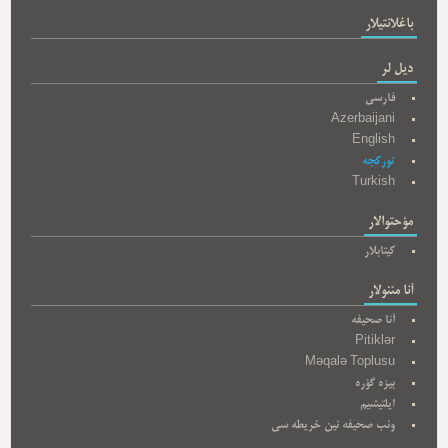
باغلانتیلار
دیل لر
فارسی
Azerbaijani
English
تورکجه
Turkish
مؤحتوالار
کیتابلار
آنا مئنولار
آنا صحیفه
Pitiklər
Məqalə Toplusu
بیزه گؤره
ایلتیشیم
وئب صحیفه نین خریطه سی