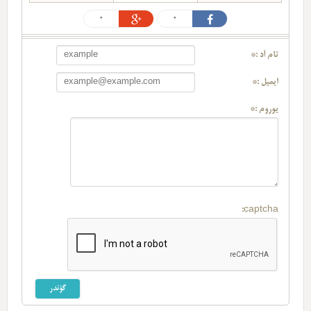
0
0
تام آد :*
ایمیل :*
یوروم :*
captcha: