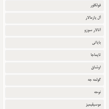
فولکلور
أل یازمالار
آتالار سوزو
بایاتی
تاپماجا
اوشاق
گولمه جه
نوحه
موسیقیمیز