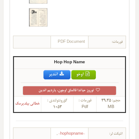
فورمات:
PDF Document
Hop Hop Name
اوخو
ائندیر
توروز حیاتدا قالماق اوچون، یاردیم ائدین
حجم:
39.35
فورمات :
گؤرونتولندی :
خطانی بیلدیرمک
1053
Pdf
MB
ائتیکت لر:
-hophopname-
,