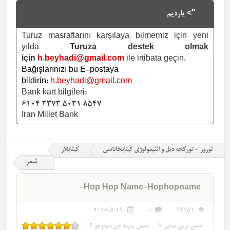
"> یاردیم
Turuz masraflarını karşılaya bilmemiz için yeni
yılda
Turuza destek olmak
için
h.beyhadi@gmail.com
ile irtibata geçin.
Bağışlarınızı bu E-postaya
bildirin:
h.beyhadi@gmail.com
Bank kart bilgileri:
6104 3373 5031 8547
Iran Millet Bank
توروز - تورکجه دیل و ائتیمولوژی کیتابخاناسی
کیتابلار
شعر
Hop Hop Name-Hophopname-
2018/5/11
0
12181
سس لرین سایی
1
سس وئرمه نین سونوجو
6