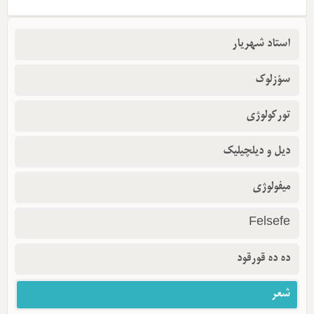
استاد شهریار
سؤزلوک
تورکولوژی
دیل و دیلچیلیک
میفولوژی
Felsefe
ده ده قورقود
شعر