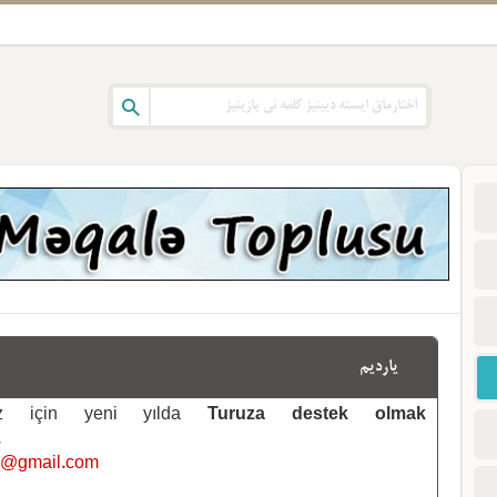
یاردیم
emiz için yeni yılda
Turuza destek olmak
.
i@gmail.com