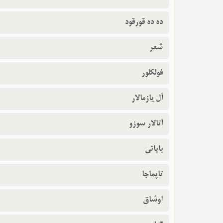
ده ده قورقود
شعر
فولکلور
أل یازمالار
آتالار سوزو
بایاتی
تاپماجا
اوشاق