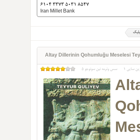
6104 3373 5031 8547
Iran Millet Bank
یلیک
Altay Dillerinin Qohumluğu Meselesi Te
ین سایی
1
سس وئرمه نین سونوجو
5
Alt
Qo
Mes