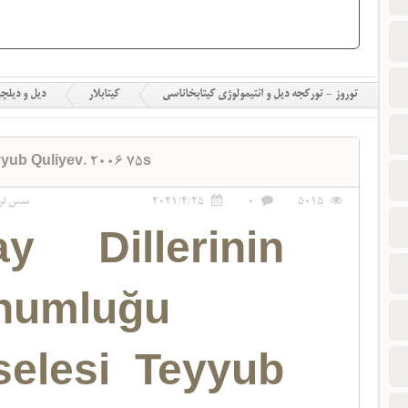
توروز - تورکجه دیل و ائتیمولوژی کیتابخاناسی
کیتابلار
دیل و دیلچ
yyub Quliyev. 2006 75s
5015
0
2021/4/25
سس لر
ay Dillerinin
humluğu
elesi Teyyub