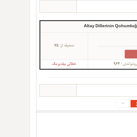
Altay Dillerinin Qohumluğ
صحیفه لر:
75
ونتولندی :
964
خطانی بیلدیرمک
0