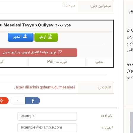
مؤحتوانین دیلی:
Türkçe
وز
u Meselesi Teyyub Quliyev. 2006 75s
ردان
یزین
اوخو
ائندیر
و و
اغلی
توروز حیاتدا قالماق اوچون، یاردیم ائدین
حجم:
فورمات :
Pdf
گؤر
ئدیب
لار
ددیم
ائتیکت لر:
altay dillerinin qohumluğu meselesi
,
0
تام آد :*
ایمیل :*