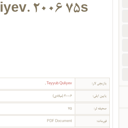
iyev. 2006 75s
یازیچی لار:
Teyyub Quliyev
,
یایین ایلی:
2006 (میلادی)
صحیفه لر:
75
فورمات:
PDF Document