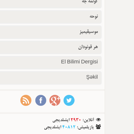
گولمه جه
نوحه
موسیقیمیز
هر قونودان
El Bilimi Dergisi
Şəkil
آنلاین
:
2930
ایشلدیجی
یازیلمیش
:
40812
ایشلدیجی