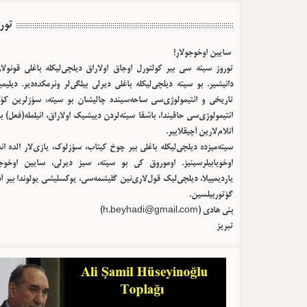
تور
سایین اوخوجولار!
توروز سیته سی بیر کولتورل اوجاق اولا‌راق دیلچی‌لیکله باغلی قونولا
دانیشیر. بو سیته دیلچی‌لیکله باغلی دیرلی بیلگی‌لر وئرمکده‌دیر. دیلیم
تاریخی و ائتیمولوژی‌سی ساحه‌سینده چالیشان بو سیته، سؤزلرین کؤک
ائتیمولوژی‌سی حاقیندا، باشقا سیته‌لردن دییشیک اولا‌راق، ائیلمله(فعل) ب
آنلام‌لارین آچیقلاییر.
سیته‌میزده دیلچی‌لیکله باغلی بیر چوخ کیتاب، سؤزلوک، یازی‌لار الده ا
اوخویابیلرسینیز. اوموروق کی بو سیته، سیز دیرلی، سایین اوخوجو
یاردیمییلا، دیلچی‌لیک قول‌لاری‌نین گلیشمه‌سی، یوکسلیشی یولوندا بیر آ
گؤتوربیلسین.
بئی هادی (
h.beyhadi@gmail.com
)
تبریز