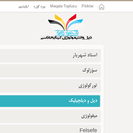
Pitiklər
Məqalə Toplusu
بیزه گؤره
ایلتیشیم
استاد شهریار
سؤزلوک
تورکولوژی
دیل و دیلچیلیک
میفولوژی
Felsefe