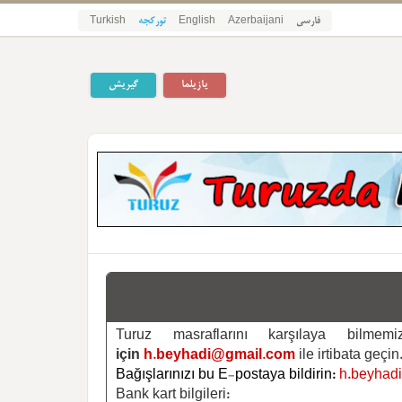
فارسی
Azerbaijani
English
تورکجه
Turkish
یازیلما
گیریش
Turuz masraflarını karşılaya bilm
için
h.beyhadi@gmail.com
ile irtibata geçin
Bağışlarınızı bu E-postaya bildirin:
h.beyhad
Bank kart bilgileri: