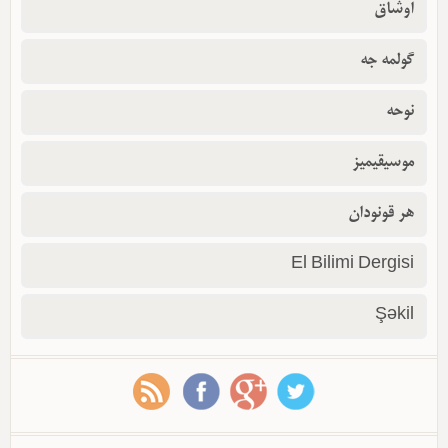
اوشاق
گولمه جه
نوحه
موسیقیمیز
هر قونودان
El Bilimi Dergisi
Şəkil