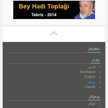
باغلانتیلار
دیل لر
فارسی
Azerbaijani
English
تورکجه
Turkish
مؤحتوالار
کیتابلار