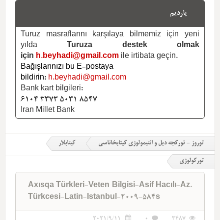
یاردیم
Turuz masraflarını karşılaya bilmemiz için yeni
yılda
Turuza destek olmak
için
h.beyhadi@gmail.com
ile irtibata geçin.
Bağışlarınızı bu E-postaya
bildirin:
h.beyhadi@gmail.com
Bank kart bilgileri:
6104 3373 5031 8547
Iran Millet Bank
توروز - تورکجه دیل و ائتیمولوژی کیتابخاناسی
کیتابلار
تورکولوژی
Axısqa Türkleri-Veten Bilgisi-Asif Hacılı-Az.
Türkcesi-Latin-Istanbul-2009-584s
2021/9/11
0
3487