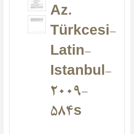
Az.
Türkcesi-
Latin-
Istanbul-
2009-
584s