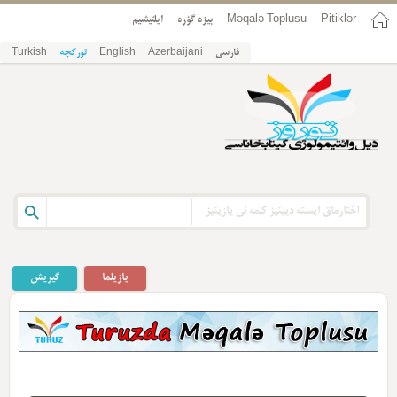
Pitiklər
Məqalə Toplusu
بیزه گؤره
ایلتیشیم
فارسی
Azerbaijani
English
تورکجه
Turkish
یازیلما
گیریش