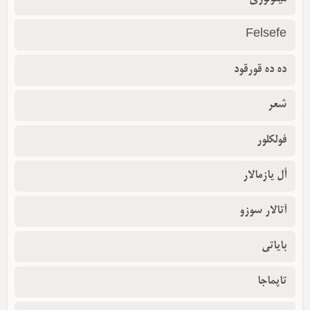
Felsefe
ده ده قورقود
شعر
فولکلور
أل یازمالار
آتالار سوزو
بایاتی
تاپماجا