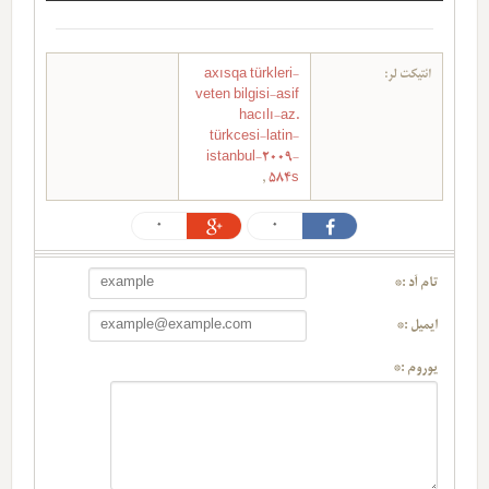
ائتیکت لر:
axısqa türkleri-
veten bilgisi-asif
hacılı-az.
türkcesi-latin-
istanbul-2009-
,
584s
0
0
تام آد :*
ایمیل :*
یوروم :*