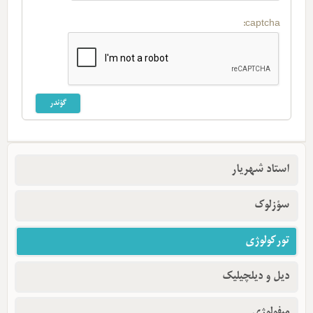
captcha:
استاد شهریار
سؤزلوک
تورکولوژی
دیل و دیلچیلیک
میفولوژی