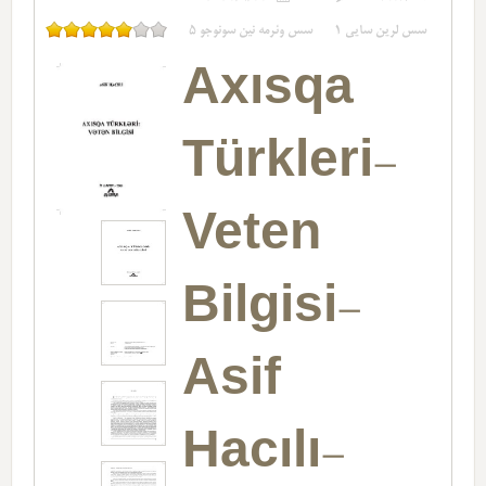
سس لرین سایی
1
سس وئرمه نین سونوجو
5
Axısqa
Türkleri-
Veten
Bilgisi-
Asif
Hacılı-