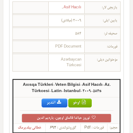
یازیچی لار:
Asif Hacılı
,
یایین ایلی:
2009 (میلادی)
صحیفه لر:
584
فورمات:
PDF Document
مؤحتوانین دیلی:
Azərbaycan
Türkcəsi
Axısqa Türkleri-Veten Bilgisi-Asif Hacılı-Az.
Türkcesi-Latin-Istanbul-2009-584s
اوخو
ائندیر
توروز حیاتدا قالماق اوچون، یاردیم ائدین
حجم:
فورمات :
Pdf
گؤرونتولندی :
692
خطانی بیلدیرمک