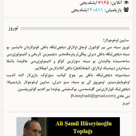
آنلاین
:
7165
ایشلدیجی
یازیلمیش
:
40811
ایشلدیجی
توروز
سایین اوخوجولار!
توروز سیته سی بیر کولتورل اوجاق اولا‌راق دیلچی‌لیکله باغلی قونولاردان دانیشیر. بو
سیته دیلچی‌لیکله باغلی دیرلی بیلگی‌لر وئرمکده‌دیر. دیلیمیزین تاریخی و ائتیمولوژی‌سی
ساحه‌سینده چالیشان بو سیته، سؤزلرین کؤکو و ائتیمولوژی‌سی حاقیندا، باشقا
سیته‌لردن دییشیک اولا‌راق، ائیلمله(فعل) باغلی آنلام‌لارین آچیقلاییر.
سیته‌میزده دیلچی‌لیکله باغلی بیر چوخ کیتاب، سؤزلوک، یازی‌لار الده ائدیب
اوخویابیلرسینیز. اوموروق کی بو سیته، سیز دیرلی، سایین اوخوجولار یاردیمییلا،
دیلچی‌لیک قول‌لاری‌نین گلیشمه‌سی، یوکسلیشی یولوندا بیر آددیم گؤتوربیلسین.
بئی هادی (
h.beyhadi@gmail.com
)
تبریز