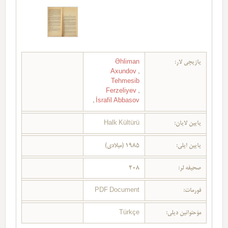
یازیچی لار:
Əhliman
Axundov
,
Tehmesib
Ferzeliyev
,
,
İsrafil Abbasov
یایین لایان:
Halk Kültürü
یایین ایلی:
1985 (میلادی)
صحیفه لر:
208
فورمات:
PDF Document
مؤحتوانین دیلی:
Türkçe