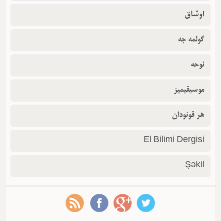
اوشاق
گولمه جه
نوحه
موسیقیمیز
هر قونودان
El Bilimi Dergisi
Şəkil