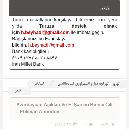
یاردیم
Turuz masraflarını karşılaya bilmemiz için yeni
yılda
Turuza destek olmak
için
h.beyhadi@gmail.com
ile irtibata geçin.
Bağışlarınızı bu E-postaya
bildirin:
h.beyhadi@gmail.com
Bank kart bilgileri:
6104 3373 5031 8547
Iran Millet Bank
توروز - تورکجه دیل و ائتیمولوژی کیتابخاناسی
کیتابلار
شعر
Azerbaycan Aşıkları Ve El Şairleri Birinci Cilt
- Ehliman Ahundov
2015/5/24
0
8824