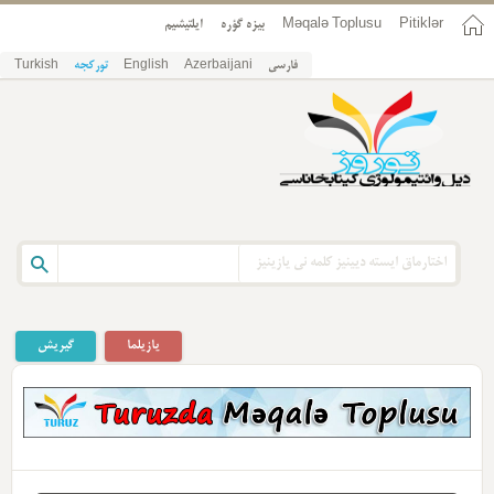
Pitiklər
Məqalə Toplusu
بیزه گؤره
ایلتیشیم
فارسی
Azerbaijani
English
تورکجه
Turkish
یازیلما
گیریش