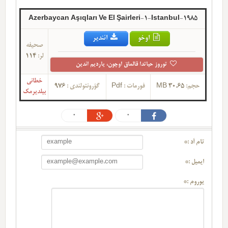
Azerbaycan Aşıqları Ve El Şairleri-1-Istanbul-1985
اوخو
ائندیر
صحیفه
لر:
114
توروز حیاتدا قالماق اوچون، یاردیم ائدین
خطانی
حجم:
30.65 MB
فورمات :
Pdf
گؤرونتولندی :
976
بیلدیرمک
0
0
تام آد :*
ایمیل :*
یوروم :*