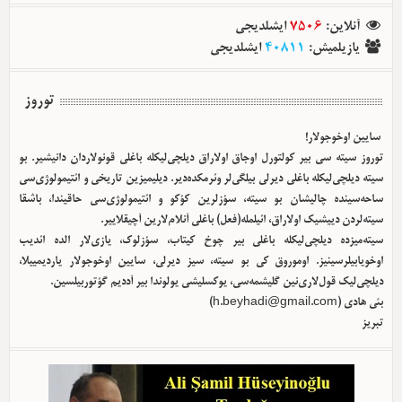
آنلاین
:
7506
ایشلدیجی
یازیلمیش
:
40811
ایشلدیجی
توروز
سایین اوخوجولار!
توروز سیته سی بیر کولتورل اوجاق اولا‌راق دیلچی‌لیکله باغلی قونولاردان دانیشیر. بو
سیته دیلچی‌لیکله باغلی دیرلی بیلگی‌لر وئرمکده‌دیر. دیلیمیزین تاریخی و ائتیمولوژی‌سی
ساحه‌سینده چالیشان بو سیته، سؤزلرین کؤکو و ائتیمولوژی‌سی حاقیندا، باشقا
سیته‌لردن دییشیک اولا‌راق، ائیلمله(فعل) باغلی آنلام‌لارین آچیقلاییر.
سیته‌میزده دیلچی‌لیکله باغلی بیر چوخ کیتاب، سؤزلوک، یازی‌لار الده ائدیب
اوخویابیلرسینیز. اوموروق کی بو سیته، سیز دیرلی، سایین اوخوجولار یاردیمییلا،
دیلچی‌لیک قول‌لاری‌نین گلیشمه‌سی، یوکسلیشی یولوندا بیر آددیم گؤتوربیلسین.
بئی هادی (
h.beyhadi@gmail.com
)
تبریز