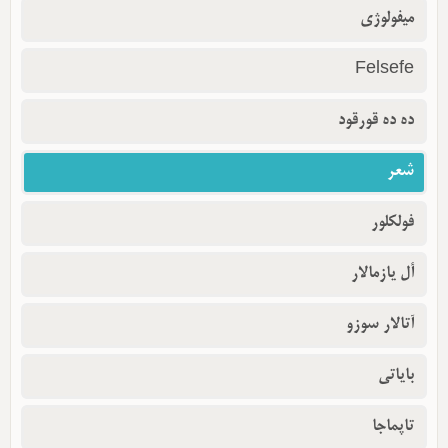
میفولوژی
Felsefe
ده ده قورقود
شعر
فولکلور
أل یازمالار
آتالار سوزو
بایاتی
تاپماجا