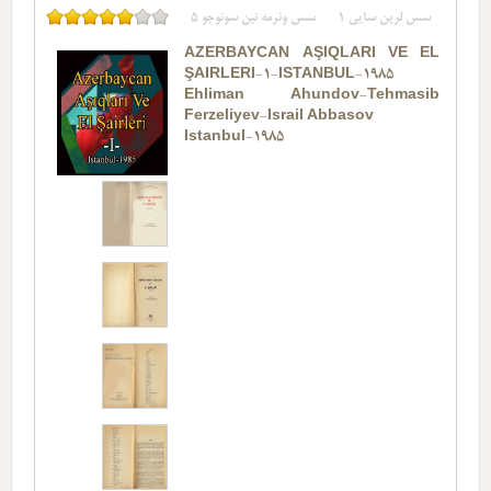
سس لرین سایی
1
سس وئرمه نین سونوجو
5
AZERBAYCAN AŞIQLARI VE EL
ŞAIRLERI-1-ISTANBUL-1985
Ehliman Ahundov-Tehmasib
Ferzeliyev-Israil Abbasov
Istanbul-1985