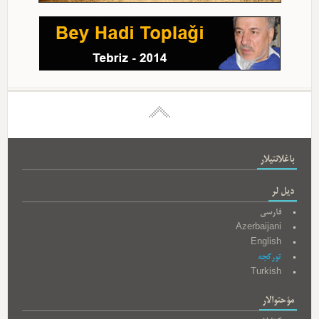
باغلانتیلار
دیل لر
فارسی
Azerbaijani
English
تورکجه
Turkish
مؤحتوالار