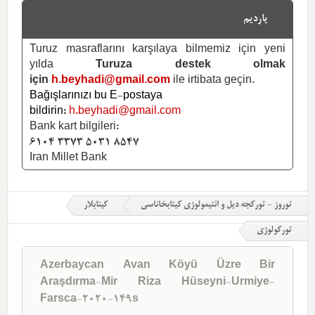
یاردیم
Turuz masraflarını karşılaya bilmemiz için yeni
yılda
Turuza destek olmak
için
h.beyhadi@gmail.com
ile irtibata geçin.
Bağışlarınızı bu E-postaya
bildirin:
h.beyhadi@gmail.com
Bank kart bilgileri:
6104 3373 5031 8547
Iran Millet Bank
توروز - تورکجه دیل و ائتیمولوژی کیتابخاناسی
کیتابلار
تورکولوژی
Azerbaycan Avan Köyü Üzre Bir
Araşdırma-Mir Riza Hüseyni-Urmiye-
Farsca-2020-149s