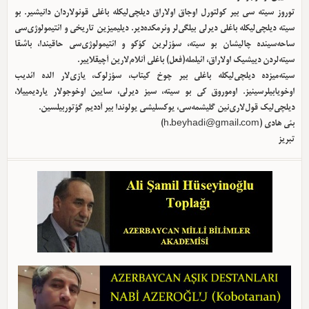
توروز سیته سی بیر کولتورل اوجاق اولا‌راق دیلچی‌لیکله باغلی قونولاردان دانیشیر. بو
سیته دیلچی‌لیکله باغلی دیرلی بیلگی‌لر وئرمکده‌دیر. دیلیمیزین تاریخی و ائتیمولوژی‌سی
ساحه‌سینده چالیشان بو سیته، سؤزلرین کؤکو و ائتیمولوژی‌سی حاقیندا، باشقا
سیته‌لردن دییشیک اولا‌راق، ائیلمله(فعل) باغلی آنلام‌لارین آچیقلاییر.
سیته‌میزده دیلچی‌لیکله باغلی بیر چوخ کیتاب، سؤزلوک، یازی‌لار الده ائدیب
اوخویابیلرسینیز. اوموروق کی بو سیته، سیز دیرلی، سایین اوخوجولار یاردیمییلا،
دیلچی‌لیک قول‌لاری‌نین گلیشمه‌سی، یوکسلیشی یولوندا بیر آددیم گؤتوربیلسین.
بئی هادی (
h.beyhadi@gmail.com
)
تبریز