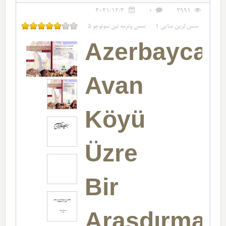
2021/12/3
0
2991
سس لرین سایی
1
سس وئرمه نین سونوجو
5
Azerbaycan
Avan
Köyü
Üzre
Bir
Araşdırma-