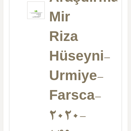
Mir
Riza
Hüseyni-
Urmiye-
Farsca-
2020-