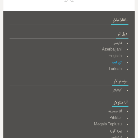
باغلانتیلار
دیل لر
فارسی
Azerbaijani
English
تورکجه
Turkish
مؤحتوالار
کیتابلار
آنا مئنولار
آنا صحیفه
Pitiklər
Məqalə Toplusu
بیزه گؤره
ایلتیشیم