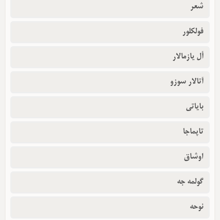
شعر
فولکلور
أل یازمالار
آتالار سوزو
بایاتی
تاپماجا
اوشاق
گولمه جه
نوحه