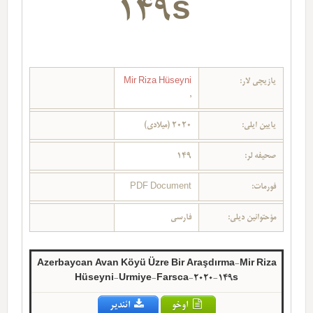
149s
یازیچی لار:
Mir Riza Hüseyni
,
یایین ایلی:
2020 (میلادی)
صحیفه لر:
149
فورمات:
PDF Document
مؤحتوانین دیلی:
فارسی
Azerbaycan Avan Köyü Üzre Bir Araşdırma-Mir Riza
Hüseyni-Urmiye-Farsca-2020-149s
اوخو
ائندیر