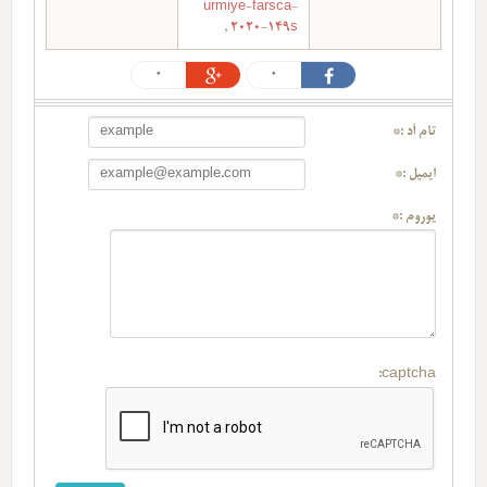
urmiye-farsca-
,
2020-149s
0
0
تام آد :*
ایمیل :*
یوروم :*
captcha: