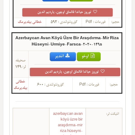
توروز حیاتدا قالماق اوچون، یاردیم ائدین
حجم:
فورمات :
Pdf
گؤرونتولندی :
592
خطانی بیلدیرمک
Azerbaycan Avan Köyü Üzre Bir Araşdırma-Mir Riza
Hüseyni-Urmiye-Farsca-2020-149s
اوخو
ائندیر
صحیفه
لر:
149
توروز حیاتدا قالماق اوچون، یاردیم ائدین
خطانی
حجم:
فورمات :
Pdf
گؤرونتولندی :
600
بیلدیرمک
ائتیکت لر:
azerbaycan avan
köyü üzre bir
araşdırma-mir
riza hüseyni-