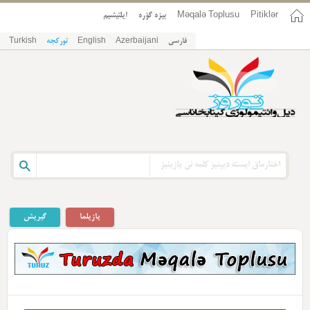
Pitiklər
Məqalə Toplusu
بیزه گؤره
ایلتیشیم
فارسی
Azerbaijani
English
تورکجه
Turkish
یازیلما
گیریش