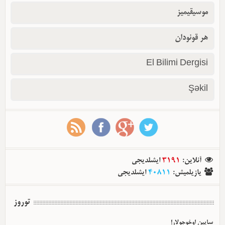
موسیقیمیز
هر قونودان
El Bilimi Dergisi
Şəkil
آنلاین
:
3191
ایشلدیجی
یازیلمیش
:
40811
ایشلدیجی
توروز
سایین اوخوجولار!